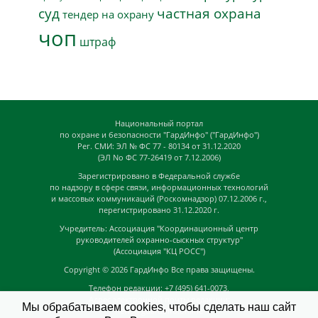
суд
частная охрана
тендер на охрану
чоп
штраф
Национальный портал
по охране и безопасности "ГардИнфо" ("ГардИнфо")
Рег. СМИ: ЭЛ № ФС 77 - 80134 от 31.12.2020
(ЭЛ No ФС 77-26419 от 7.12.2006)
Зарегистрировано в Федеральной службе
по надзору в сфере связи, информационных технологий
и массовых коммуникаций (Роскомнадзор) 07.12.2006 г.,
перегистрировано 31.12.2020 г.
Учредитель: Ассоциация "Координационный центр
руководителей охранно-сыскных структур"
(Ассоциация "КЦ РОСС")
Copyright © 2026
ГардИнфо
Все права защищены.
Телефон редакции: +7 (495) 641-0073,
Адрес электронной почты редакции:
Мы обрабатываем cookies, чтобы сделать наш сайт
news@guardinfo.online