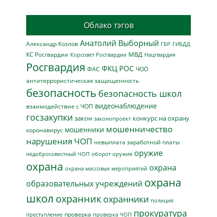
Облако тэгов
Анатолий Выборный
Александр Козлов
ГБР
ГИБДД
МВД
КС Росгвардии
Нацгвардия
Корсовет Росгвардии
Росгвардия
ФКЦ РОС
ФАС
ЧОО
антитеррористическая защищенность
безопасность
безопасность школ
видеонаблюдение
взаимодействие с ЧОП
госзакупки
закон
конкурс на охрану
законопроект
мошенничество
мошенники
коронавирус
нарушения ЧОП
невыплата заработной платы
оружие
недобросовестный ЧОП
оборот оружия
охрана
охрана
охрана массовых мероприятий
охрана
образовательных учреждений
школ
охранник
охранники
полиция
прокуратура
проверка
преступление
проверка ЧОП