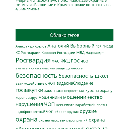
«Чёрный список» УФАС пополнился: две охранные
фирмы из Башкирии и Крыма сорвали контракты на
4,5 миллиона
Облако тэгов
Анатолий Выборный
Александр Козлов
ГБР
ГИБДД
МВД
КС Росгвардии
Нацгвардия
Корсовет Росгвардии
Росгвардия
ФКЦ РОС
ФАС
ЧОО
антитеррористическая защищенность
безопасность
безопасность школ
видеонаблюдение
взаимодействие с ЧОП
госзакупки
закон
конкурс на охрану
законопроект
мошенничество
мошенники
коронавирус
нарушения ЧОП
невыплата заработной платы
оружие
недобросовестный ЧОП
оборот оружия
охрана
охрана
охрана массовых мероприятий
охрана