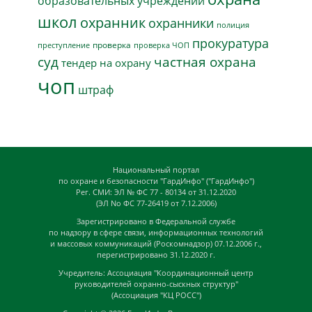
образовательных учреждений
школ
охранник
охранники
полиция
прокуратура
проверка
преступление
проверка ЧОП
суд
частная охрана
тендер на охрану
чоп
штраф
Национальный портал
по охране и безопасности "ГардИнфо" ("ГардИнфо")
Рег. СМИ: ЭЛ № ФС 77 - 80134 от 31.12.2020
(ЭЛ No ФС 77-26419 от 7.12.2006)
Зарегистрировано в Федеральной службе
по надзору в сфере связи, информационных технологий
и массовых коммуникаций (Роскомнадзор) 07.12.2006 г.,
перегистрировано 31.12.2020 г.
Учредитель: Ассоциация "Координационный центр
руководителей охранно-сыскных структур"
(Ассоциация "КЦ РОСС")