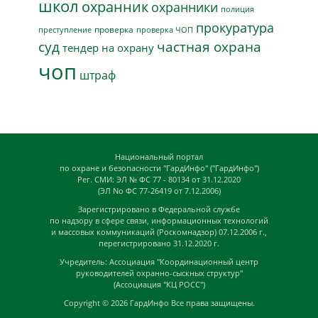
школ
охранник
охранники
полиция
прокуратура
проверка
преступление
проверка ЧОП
суд
частная охрана
тендер на охрану
чоп
штраф
Национальный портал
по охране и безопасности "ГардИнфо" ("ГардИнфо")
Рег. СМИ: ЭЛ № ФС 77 - 80134 от 31.12.2020
(ЭЛ No ФС 77-26419 от 7.12.2006)
Зарегистрировано в Федеральной службе
по надзору в сфере связи, информационных технологий
и массовых коммуникаций (Роскомнадзор) 07.12.2006 г.,
перегистрировано 31.12.2020 г.
Учредитель: Ассоциация "Координационный центр
руководителей охранно-сыскных структур"
(Ассоциация "КЦ РОСС")
Copyright © 2026
ГардИнфо
Все права защищены.