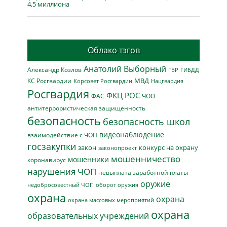
4,5 миллиона
Облако тэгов
Анатолий Выборный
Александр Козлов
ГБР
ГИБДД
МВД
КС Росгвардии
Нацгвардия
Корсовет Росгвардии
Росгвардия
ФКЦ РОС
ФАС
ЧОО
антитеррористическая защищенность
безопасность
безопасность школ
видеонаблюдение
взаимодействие с ЧОП
госзакупки
закон
конкурс на охрану
законопроект
мошенничество
мошенники
коронавирус
нарушения ЧОП
невыплата заработной платы
оружие
недобросовестный ЧОП
оборот оружия
охрана
охрана
охрана массовых мероприятий
охрана
образовательных учреждений