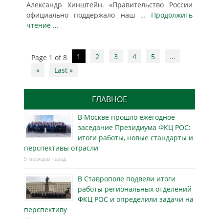
Александр Хинштейн. «Правительство России
официально поддержало наш
… Продолжить
чтение …
Post
1
2
3
4
5
...
Page 1 of 8
navigation
»
Last »
ГЛАВНОЕ
В Москве прошло ежегодное
заседание Президиума ФКЦ РОС:
итоги работы, новые стандарты и
перспективы отрасли
5 месяцев назад
В Ставрополе подвели итоги
работы региональных отделений
ФКЦ РОС и определили задачи на
перспективу