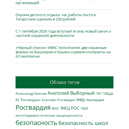
организаций
Охрана детского отдыха: час работы поста в
Татарстане оценили в 230 рублей
С 1 сентября 2026 года вступает в силу новый закон о
частной охранной деятельности
«Чёрный список» УФАС пополнился: две охранные
фирмы из Башкирии и Крыма сорвали контракты на
4,5 миллиона
Облако тэгов
Анатолий Выборный
Александр Козлов
ГБР
ГИБДД
МВД
КС Росгвардии
Нацгвардия
Корсовет Росгвардии
Росгвардия
ФКЦ РОС
ФАС
ЧОО
антитеррористическая защищенность
безопасность
безопасность школ