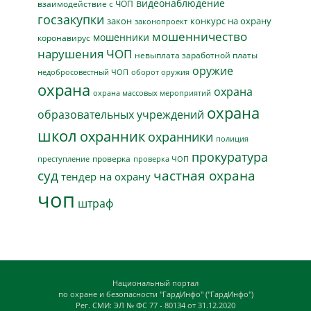
видеонаблюдение
взаимодействие с ЧОП
госзакупки
закон
конкурс на охрану
законопроект
мошенничество
мошенники
коронавирус
нарушения ЧОП
невыплата заработной платы
оружие
недобросовестный ЧОП
оборот оружия
охрана
охрана
охрана массовых мероприятий
охрана
образовательных учреждений
школ
охранник
охранники
полиция
прокуратура
проверка
преступление
проверка ЧОП
суд
частная охрана
тендер на охрану
чоп
штраф
Национальный портал
по охране и безопасности "ГардИнфо" ("ГардИнфо")
Рег. СМИ: ЭЛ № ФС 77 - 80134 от 31.12.2020