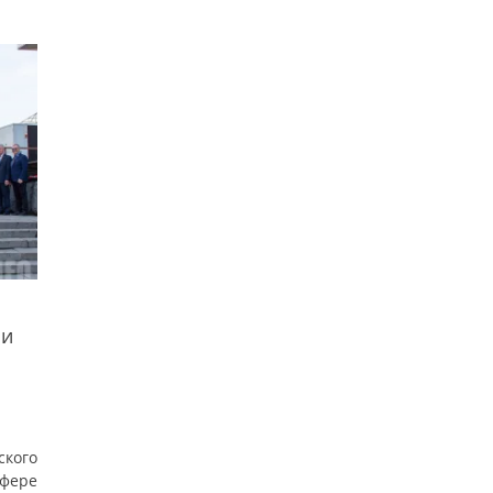
ли
ского
сфере