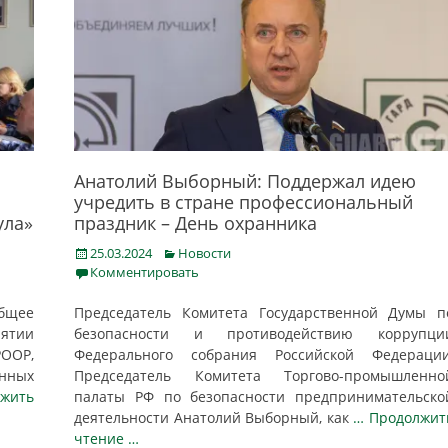
Анатолий Выборный: Поддержал идею
учредить в стране профессиональный
ула»
праздник – День охранника
Posted
Categories
25.03.2024
Новости
on
Комментировать
общее
Председатель Комитета Государственной Думы п
иятии
безопасности и противодействию коррупци
ООР,
Федерального собрания Российской Федерации
нных
Председатель Комитета Торгово-промышленно
жить
палаты РФ по безопасности предпринимательско
деятельности Анатолий Выборный, как
… Продолжит
чтение …