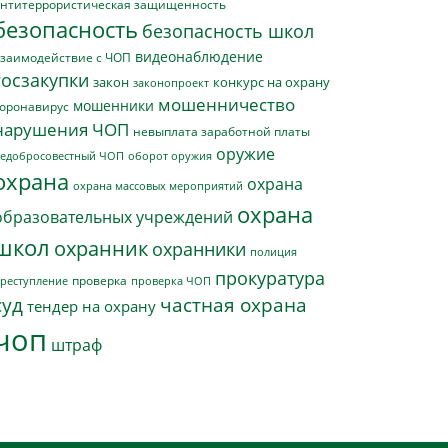
нтитеррористическая защищенность
безопасность
безопасность школ
видеонаблюдение
заимодействие с ЧОП
госзакупки
закон
конкурс на охрану
законопроект
мошенничество
мошенники
оронавирус
нарушения ЧОП
невыплата заработной платы
оружие
едобросовестный ЧОП
оборот оружия
охрана
охрана
охрана массовых мероприятий
охрана
образовательных учреждений
школ
охранник
охранники
полиция
прокуратура
проверка
реступление
проверка ЧОП
суд
частная охрана
тендер на охрану
чоп
штраф