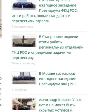
ежегодное заседание
Президиума ФКЦ РОС:
итоги работы, новые стандарты и
перспективы отрасли
5 месяцев назад
В Ставрополе подвели
итоги работы
региональных отделений
ФКЦ РОС и определили задачи на
перспективу
10 месяцев назад
В Москве состоялось
о
ежегодное заседание
и
Президиума ФКЦ РОС
,
1 год назад
й
й
Александр Козлов: У нас
ь
нет и не может быть
скрытых мотивов и