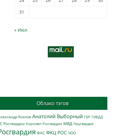
24
25
26
27
28
29
30
31
« Июл
Облако тэгов
Анатолий Выборный
лександр Козлов
ГБР
ГИБДД
МВД
С Росгвардии
Нацгвардия
Корсовет Росгвардии
Росгвардия
ФКЦ РОС
ФАС
ЧОО