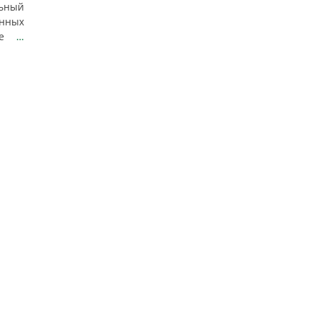
ьный
нных
тие
…