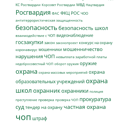
МВД
КС Росгвардии
Нацгвардия
Корсовет Росгвардии
Росгвардия
ФКЦ РОС
ФАС
ЧОО
антитеррористическая защищенность
безопасность
безопасность школ
видеонаблюдение
взаимодействие с ЧОП
госзакупки
закон
конкурс на охрану
законопроект
мошенничество
мошенники
коронавирус
нарушения ЧОП
невыплата заработной платы
оружие
недобросовестный ЧОП
оборот оружия
охрана
охрана
охрана массовых мероприятий
охрана
образовательных учреждений
школ
охранник
охранники
полиция
прокуратура
проверка
преступление
проверка ЧОП
суд
частная охрана
тендер на охрану
чоп
штраф