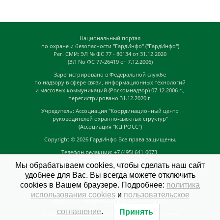
Национальный портал
по охране и безопасности "ГардИнфо" ("ГардИнфо")
Рег. СМИ: ЭЛ № ФС 77 - 80134 от 31.12.2020
(ЭЛ No ФС 77-26419 от 7.12.2006)
Зарегистрировано в Федеральной службе
по надзору в сфере связи, информационных технологий
и массовых коммуникаций (Роскомнадзор) 07.12.2006 г.,
перегистрировано 31.12.2020 г.
Учредитель: Ассоциация "Координационный центр
руководителей охранно-сыскных структур"
(Ассоциация "КЦ РОСС")
Copyright © 2026
ГардИнфо
Все права защищены.
Телефон редакции: +7 (495) 641-0073,
Адрес электронной почты редакции:
Мы обрабатываем cookies, чтобы сделать наш сайт
news@guardinfo.online
удобнее для Вас. Вы всегда можете отключить
Главный редактор: Кузьмин Д.А.
cookies в Вашем браузере. Подробнее:
политика
На сайте могут быть размещены
использования cookies
и
пользовательское
материалы с возрастным ограничением "16+"
соглашение
.
Принять
GuardInfo based on Catch Adaptive by
Catch Themes