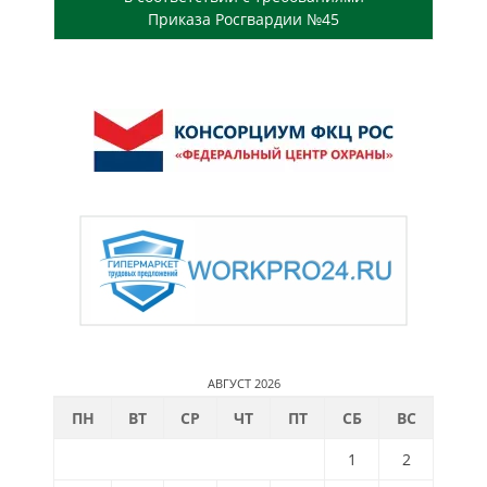
Приказа Росгвардии №45
АВГУСТ 2026
ПН
ВТ
СР
ЧТ
ПТ
СБ
ВС
1
2