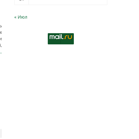
« Июл
ь
х
и
,
…