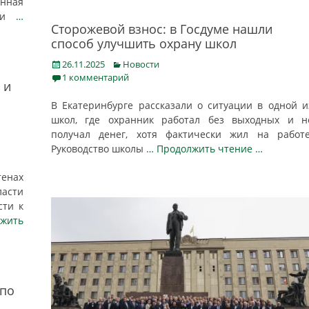
анная
дии
…
Сторожевой взнос: в Госдуме нашли
способ улучшить охрану школ
Posted
Categories
26.11.2025
Новости
on
1 комментарий
 и
В Екатеринбурге рассказали о ситуации в одной и
школ, где охранник работал без выходных и н
получал денег, хотя фактически жил на работе
Руководство школы
… Продолжить чтение …
енах
асти
сти к
жить
 по