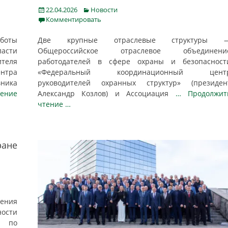
Posted
Categories
22.04.2026
Новости
on
Комментировать
боты
Две крупные отраслевые структуры 
асти
Общероссийское отраслевое объединени
теля
работодателей в сфере охраны и безопасност
нтра
«Федеральный координационный цент
ника
руководителей охранных структур» (президен
тение
Александр Козлов) и Ассоциация
… Продолжит
чтение …
ране
ения
ости
ы по