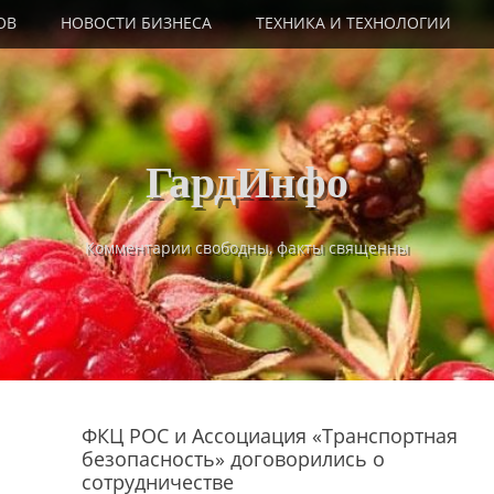
ОВ
НОВОСТИ БИЗНЕСА
ТЕХНИКА И ТЕХНОЛОГИИ
ГардИнфо
Комментарии свободны, факты священны
ФКЦ РОС и Ассоциация «Транспортная
безопасность» договорились о
сотрудничестве