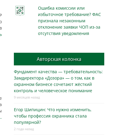
Ошибка комиссии или
избыточное требование? ФАС
Р
признала незаконным
о
отклонение заявки ЧОП из-за
в
отсутствия уведомления
ь
Авторская колонка
Фундамент качества — требовательность:
Замдиректора «Дозора» — о том, как в
охранном бизнесe сочетают жёсткий
контроль и человеческое понимание
9 месяцев назад
е
а
Егор Шипицин: Что нужно изменить,
ы
чтобы профессия охранника стала
…
популярной?
2 года назад