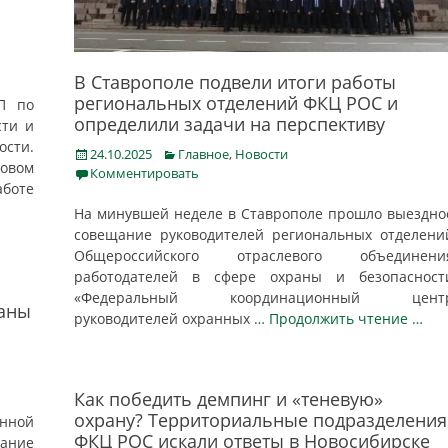
В Ставрополе подвели итоги работы
региональных отделений ФКЦ РОС и
П по
определили задачи на перспективу
сти и
сти.
Posted
Categories
24.10.2025
Главное
,
Новости
овом
on
Комментировать
аботе
На минувшей неделе в Ставрополе прошло выездно
совещание руководителей региональных отделени
Общероссийского отраслевого объединени
работодателей в сфере охраны и безопасност
«Федеральный координационный цент
раны
руководителей охранных
… Продолжить чтение …
Как победить демпинг и «теневую»
охрану? Территориальные подразделения
енной
ФКЦ РОС искали ответы в Новосибирске
дание