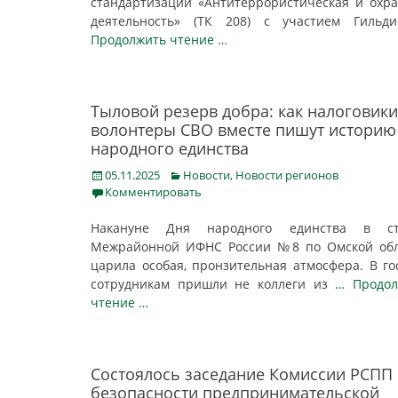
стандартизации «Антитеррористическая и охр
деятельность» (ТК 208) с участием Гиль
Продолжить чтение …
Тыловой резерв добра: как налоговики
волонтеры СВО вместе пишут историю
народного единства
Posted
Categories
05.11.2025
Новости
,
Новости регионов
on
Комментировать
Накануне Дня народного единства в ст
Межрайонной ИФНС России №8 по Омской обл
царила особая, пронзительная атмосфера. В го
сотрудникам пришли не коллеги из
… Продол
чтение …
Состоялось заседание Комиссии РСПП
безопасности предпринимательской