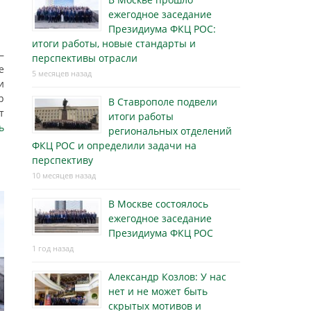
ежегодное заседание
Президиума ФКЦ РОС:
итоги работы, новые стандарты и
—
перспективы отрасли
е
5 месяцев назад
и
р
В Ставрополе подвели
т
итоги работы
ь
региональных отделений
ФКЦ РОС и определили задачи на
перспективу
10 месяцев назад
В Москве состоялось
ежегодное заседание
Президиума ФКЦ РОС
1 год назад
Александр Козлов: У нас
нет и не может быть
скрытых мотивов и