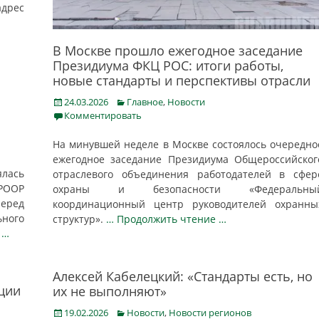
дрес
В Москве прошло ежегодное заседание
Президиума ФКЦ РОС: итоги работы,
новые стандарты и перспективы отрасли
Posted
Categories
24.03.2026
Главное
,
Новости
on
Комментировать
На минувшей неделе в Москве состоялось очередно
ежегодное заседание Президиума Общероссийског
ялась
отраслевого объединения работодателей в сфер
 РООР
охраны и безопасности «Федеральны
еред
координационный центр руководителей охранны
ьного
структур».
… Продолжить чтение …
 …
Алексей Кабелецкий: «Стандарты есть, но
ции
их не выполняют»
Posted
Categories
19.02.2026
Новости
,
Новости регионов