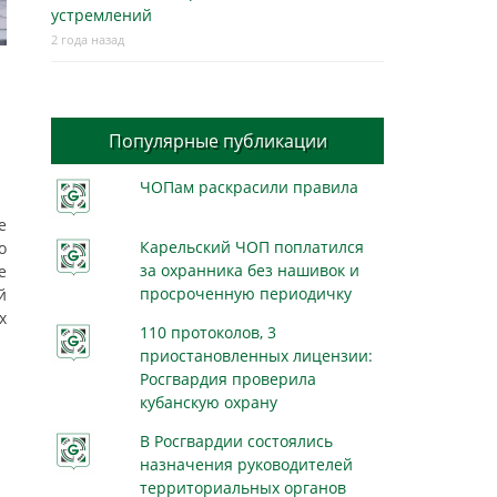
устремлений
2 года назад
Популярные публикации
ЧОПам раскрасили правила
е
Карельский ЧОП поплатился
о
за охранника без нашивок и
е
просроченную периодичку
й
х
110 протоколов, 3
приостановленных лицензии:
Росгвардия проверила
кубанскую охрану
В Росгвардии состоялись
назначения руководителей
территориальных органов