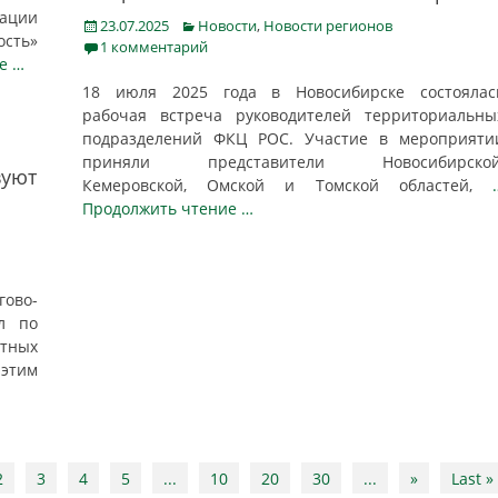
ации
Posted
Categories
23.07.2025
Новости
,
Новости регионов
ость»
on
1 комментарий
е …
18 июля 2025 года в Новосибирске состоялас
рабочая встреча руководителей территориальны
подразделений ФКЦ РОС. Участие в мероприяти
приняли представители Новосибирской
вуют
Кемеровской, Омской и Томской областей,
Продолжить чтение …
гово-
л по
етных
этим
2
3
4
5
...
10
20
30
...
»
Last »