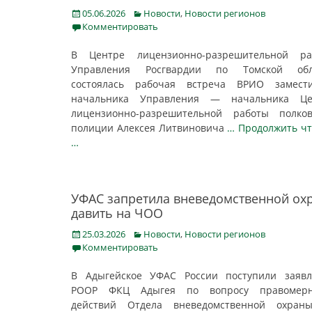
Posted
Categories
05.06.2026
Новости
,
Новости регионов
on
Комментировать
В Центре лицензионно-разрешительной ра
Управления Росгвардии по Томской обл
состоялась рабочая встреча ВРИО замести
начальника Управления — начальника Це
лицензионно-разрешительной работы полков
полиции Алексея Литвиновича
… Продолжить ч
…
УФАС запретила вневедомственной ох
давить на ЧОО
Posted
Categories
25.03.2026
Новости
,
Новости регионов
on
Комментировать
В Адыгейское УФАС России поступили заявл
РООР ФКЦ Адыгея по вопросу правомерн
действий Отдела вневедомственной охран