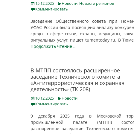
Posted
Categories
15.12.2025
Новости
,
Новости регионов
on
Комментировать
Заседание Общественного совета при Тюмен
УФАС России было посвящено анализу конкуре
среды в сфере связи, охраны, медицины, заку
ритуальных услуг, пишет tumentoday.ru. В Тюм
Продолжить чтение …
В МТПП состоялось расширенное
заседание Технического комитета
«Антитеррористическая и охранная
деятельность» (ТК 208)
Posted
Categories
10.12.2025
Новости
on
Комментировать
9 декабря 2025 года в Московской торг
промышленной палате (МТПП) состоя
расширенное заседание Технического комите