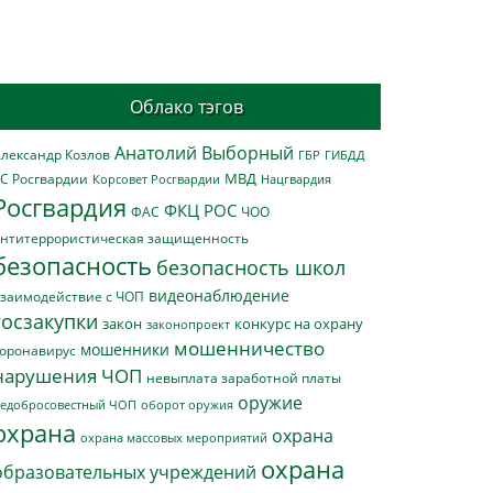
Облако тэгов
Анатолий Выборный
лександр Козлов
ГБР
ГИБДД
МВД
С Росгвардии
Нацгвардия
Корсовет Росгвардии
Росгвардия
ФКЦ РОС
ФАС
ЧОО
нтитеррористическая защищенность
безопасность
безопасность школ
видеонаблюдение
заимодействие с ЧОП
госзакупки
закон
конкурс на охрану
законопроект
мошенничество
мошенники
оронавирус
нарушения ЧОП
невыплата заработной платы
оружие
едобросовестный ЧОП
оборот оружия
охрана
охрана
охрана массовых мероприятий
охрана
образовательных учреждений