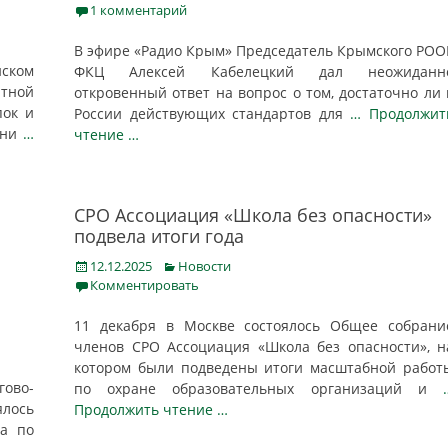
on
1 комментарий
В эфире «Радио Крым» Председатель Крымского РОО
ском
ФКЦ Алексей Кабелецкий дал неожиданн
нтной
откровенный ответ на вопрос о том, достаточно ли 
пок и
России действующих стандартов для
… Продолжит
ени
…
чтение …
СРО Ассоциация «Школа без опасности»
подвела итоги года
Posted
Categories
12.12.2025
Новости
on
Комментировать
11 декабря в Москве состоялось Общее собрани
членов СРО Ассоциация «Школа без опасности», н
котором были подведены итоги масштабной работ
ово-
по охране образовательных организаций и
лось
Продолжить чтение …
та по