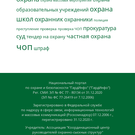
охрана массовых мероприятий
охрана
образовательных учреждений
школ
охранник
охранники
полиция
прокуратура
проверка
преступление
проверка ЧОП
суд
частная охрана
тендер на охрану
чоп
штраф
Национальный портал
по охране и безопасности "ГардИнфо" ("ГардИнфо")
Рег. СМИ: ЭЛ № ФС 77 - 80134 от 31.12.2020
(ЭЛ No ФС 77-26419 от 7.12.2006)
Зарегистрировано в Федеральной службе
по надзору в сфере связи, информационных технологий
и массовых коммуникаций (Роскомнадзор) 07.12.2006 г.,
перегистрировано 31.12.2020 г.
Учредитель: Ассоциация "Координационный центр
руководителей охранно-сыскных структур"