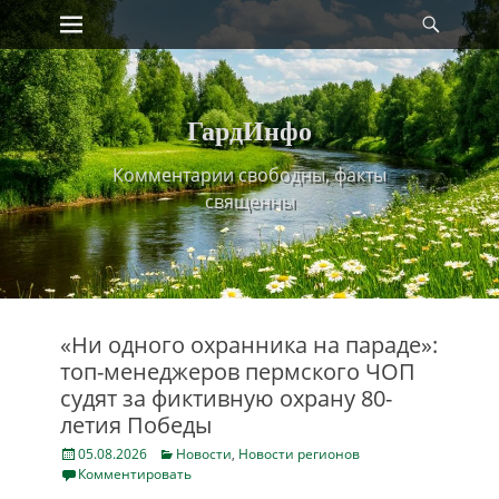
Primary Menu
Найт
Skip
to
content
ГардИнфо
Комментарии свободны, факты
священны
«Ни одного охранника на параде»:
топ-менеджеров пермского ЧОП
судят за фиктивную охрану 80-
летия Победы
Posted
Categories
05.08.2026
Новости
,
Новости регионов
on
Комментировать