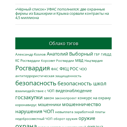
«Чёрный список» УФАС пополнился: две охранные
фирмы из Башкирии и Крыма сорвали контракты на
4,5 миллиона
Облако тэгов
Анатолий Выборный
Александр Козлов
ГБР
ГИБДД
МВД
КС Росгвардии
Нацгвардия
Корсовет Росгвардии
Росгвардия
ФКЦ РОС
ФАС
ЧОО
антитеррористическая защищенность
безопасность
безопасность школ
видеонаблюдение
взаимодействие с ЧОП
госзакупки
закон
конкурс на охрану
законопроект
мошенничество
мошенники
коронавирус
нарушения ЧОП
невыплата заработной платы
оружие
недобросовестный ЧОП
оборот оружия
охрана
охрана