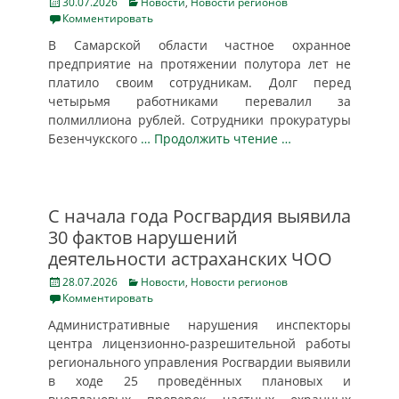
Posted
Categories
30.07.2026
Новости
,
Новости регионов
on
Комментировать
В Самарской области частное охранное
предприятие на протяжении полутора лет не
платило своим сотрудникам. Долг перед
четырьмя работниками перевалил за
полмиллиона рублей. Сотрудники прокуратуры
Безенчукского
… Продолжить чтение …
С начала года Росгвардия выявила
30 фактов нарушений
деятельности астраханских ЧОО
Posted
Categories
28.07.2026
Новости
,
Новости регионов
on
Комментировать
Административные нарушения инспекторы
центра лицензионно-разрешительной работы
регионального управления Росгвардии выявили
в ходе 25 проведённых плановых и