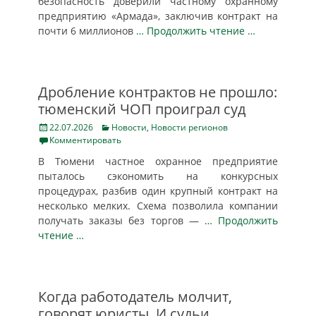
безопасность доверили частному охранному
предприятию «Армада», заключив контракт на
почти 6 миллионов
… Продолжить чтение …
Дробление контрактов не прошло:
тюменский ЧОП проиграл суд
Posted
Categories
22.07.2026
Новости
,
Новости регионов
on
Комментировать
В Тюмени частное охранное предприятие
пыталось сэкономить на конкурсных
процедурах, разбив один крупный контракт на
несколько мелких. Схема позволила компании
получать заказы без торгов —
… Продолжить
чтение …
Когда работодатель молчит,
говорят юристы. И судьи