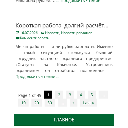
миллиона рублей. С
… Продолжить чтение …
Короткая работа, долгий расчёт…
Posted
Categories
16.07.2026
Новости
,
Новости регионов
on
Комментировать
Месяц работы — и ни рубля зарплаты. Именно
с такой ситуацией столкнулся бывший
сотрудник частного охранного предприятия
«Статус+» на Камчатке. Устроившись
охранником, он отработал положенное
…
Продолжить чтение …
Post
1
2
3
4
5
...
Page 1 of 49
navigation
10
20
30
...
»
Last »
ГЛАВНОЕ