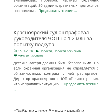
внеплановых проверок частных охранных
организаций. 30 административных протоколов
составлены
… Продолжить чтение …
Красноярский суд оштрафовал
руководителя ЧОП на 1,2 млн за
попытку подкупа
Posted
Categories
27.07.2026
Новости
,
Новости регионов
on
Комментировать
Детские лагеря должны быть безопасными. Но
если охранная организация не справляется с
обязанностями, контракт с ней расторгают.
Директор красноярского ЧОП «Гелиос» решил,
что исправлять ситуацию
… Продолжить чтение
…
«Забыли» про больничный и