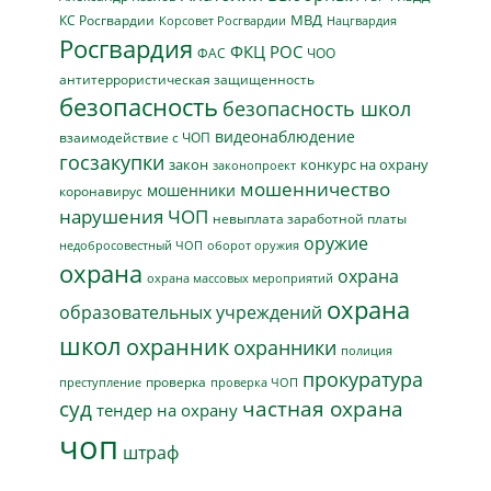
МВД
КС Росгвардии
Нацгвардия
Корсовет Росгвардии
Росгвардия
ФКЦ РОС
ФАС
ЧОО
антитеррористическая защищенность
безопасность
безопасность школ
видеонаблюдение
взаимодействие с ЧОП
госзакупки
закон
конкурс на охрану
законопроект
мошенничество
мошенники
коронавирус
нарушения ЧОП
невыплата заработной платы
оружие
недобросовестный ЧОП
оборот оружия
охрана
охрана
охрана массовых мероприятий
охрана
образовательных учреждений
школ
охранник
охранники
полиция
прокуратура
проверка
преступление
проверка ЧОП
суд
частная охрана
тендер на охрану
чоп
штраф