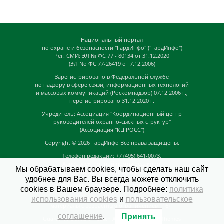
Национальный портал
по охране и безопасности "ГардИнфо" ("ГардИнфо")
Рег. СМИ: ЭЛ № ФС 77 - 80134 от 31.12.2020
(ЭЛ No ФС 77-26419 от 7.12.2006)
Зарегистрировано в Федеральной службе
по надзору в сфере связи, информационных технологий
и массовых коммуникаций (Роскомнадзор) 07.12.2006 г.,
перегистрировано 31.12.2020 г.
Учредитель: Ассоциация "Координационный центр
руководителей охранно-сыскных структур"
(Ассоциация "КЦ РОСС")
Copyright © 2026
ГардИнфо
Все права защищены.
Телефон редакции: +7 (495) 641-0073,
Адрес электронной почты редакции:
Мы обрабатываем cookies, чтобы сделать наш сайт
news@guardinfo.online
удобнее для Вас. Вы всегда можете отключить
Главный редактор: Кузьмин Д.А.
cookies в Вашем браузере. Подробнее:
политика
На сайте могут быть размещены
использования cookies
и
пользовательское
материалы с возрастным ограничением "16+"
соглашение
.
Принять
GuardInfo based on Catch Adaptive by
Catch Themes