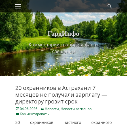
Primary Menu
Найт
Skip
to
content
ГардИнфо
Комментарии свободны, факты
священны
20 охранников в Астрахани 7
месяцев не получали зарплату —
директору грозит срок
Posted
Categories
04.06.2026
Новости
,
Новости регионов
on
Комментировать
20 охранников частного охранного