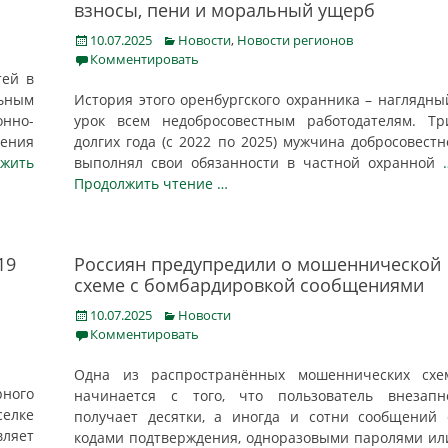
взносы, пени и моральный ущерб
Posted
Categories
10.07.2025
Новости
,
Новости регионов
on
Комментировать
тей в
ьным
История этого оренбургского охранника – наглядны
нно-
урок всем недобросовестным работодателям. Тр
ения
долгих года (с 2022 по 2025) мужчина добросовестн
жить
выполнял свои обязанности в частной охранной
Продолжить чтение …
19
Россиян предупредили о мошеннической
схеме с бомбардировкой сообщениями
Posted
Categories
10.07.2025
Новости
on
Комментировать
Одна из распространённых мошеннических схе
рного
начинается с того, что пользователь внезапн
селке
получает десятки, а иногда и сотни сообщений 
ляет
кодами подтверждения, одноразовыми паролями ил