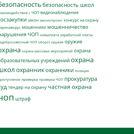
безопасность
безопасность школ
видеонаблюдение
заимодействие с ЧОП
госзакупки
закон
конкурс на охрану
законопроект
мошенничество
мошенники
оронавирус
нарушения ЧОП
невыплата заработной платы
оружие
едобросовестный ЧОП
оборот оружия
охрана
охрана
охрана массовых мероприятий
охрана
образовательных учреждений
школ
охранник
охранники
полиция
прокуратура
проверка
реступление
проверка ЧОП
суд
частная охрана
тендер на охрану
чоп
штраф