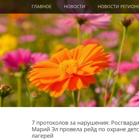
Primary Menu
Skip
ГЛАВНОЕ
НОВОСТИ
НОВОСТИ РЕГИОН
to
content
7 протоколов за нарушения: Росгвард
Марий Эл провела рейд по охране дет
лагерей