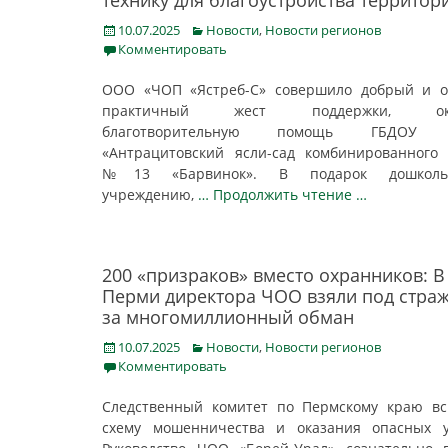
технику для благоустройства территор
Posted
Categories
10.07.2025
Новости
,
Новости регионов
on
Комментировать
ООО «ЧОП «Ястреб-С» совершило добрый и о
практичный жест поддержки, ока
благотворительную помощь ГБДОУ
«Антрацитовский ясли-сад комбинированного
№13 «Барвинок». В подарок дошколь
учреждению,
… Продолжить чтение …
200 «призраков» вместо охранников: В
Перми директора ЧОО взяли под стра
за многомиллионный обман
Posted
Categories
10.07.2025
Новости
,
Новости регионов
on
Комментировать
Следственный комитет по Пермскому краю в
схему мошенничества и оказания опасных у