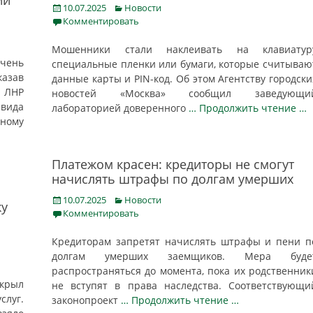
ии
Posted
Categories
10.07.2025
Новости
on
Комментировать
Мошенники стали наклеивать на клавиатур
чень
специальные пленки или бумаги, которые считываю
зав
данные карты и PIN-код. Об этом Агентству городски
 ЛНР
новостей «Москва» сообщил заведующи
 вида
лабораторией доверенного
… Продолжить чтение …
ному
Платежом красен: кредиторы не смогут
начислять штрафы по долгам умерших
Posted
Categories
10.07.2025
Новости
жу
on
Комментировать
Кредиторам запретят начислять штрафы и пени п
долгам умерших заемщиков. Мера буде
распространяться до момента, пока их родственник
скрыл
не вступят в права наследства. Соответствующи
слуг.
законопроект
… Продолжить чтение …