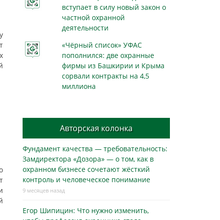
вступает в силу новый закон о
частной охранной
деятельности
у
т
«Чёрный список» УФАС
х
пополнился: две охранные
й
фирмы из Башкирии и Крыма
сорвали контракты на 4,5
миллиона
Авторская колонка
Фундамент качества — требовательность:
Замдиректора «Дозора» — о том, как в
охранном бизнесe сочетают жёсткий
о
контроль и человеческое понимание
т
и
9 месяцев назад
й
Егор Шипицин: Что нужно изменить,