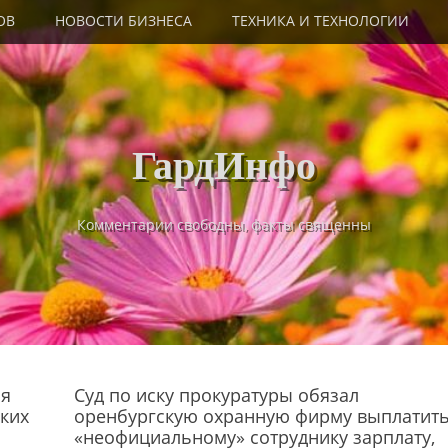
ОВ
НОВОСТИ БИЗНЕСА
ТЕХНИКА И ТЕХНОЛОГИИ
ГардИнфо
Комментарии свободны, факты священны
ия
Суд по иску прокуратуры обязал
ских
оренбургскую охранную фирму выплатит
«неофициальному» сотруднику зарплату,