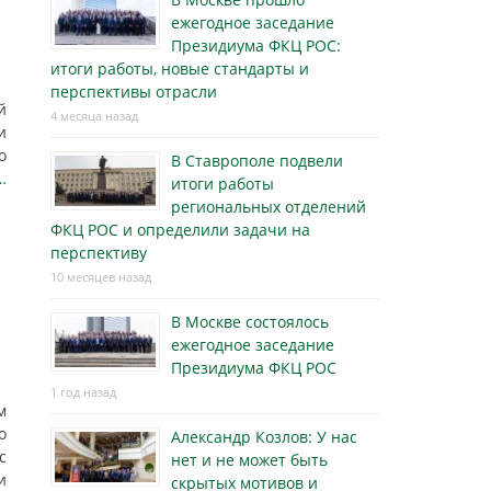
ежегодное заседание
Президиума ФКЦ РОС:
итоги работы, новые стандарты и
перспективы отрасли
й
4 месяца назад
и
о
В Ставрополе подвели
…
итоги работы
региональных отделений
ФКЦ РОС и определили задачи на
перспективу
10 месяцев назад
В Москве состоялось
ежегодное заседание
Президиума ФКЦ РОС
1 год назад
м
о
Александр Козлов: У нас
с
нет и не может быть
и
скрытых мотивов и