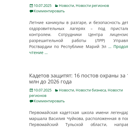
Posted
Categories
10.07.2025
Новости
,
Новости регионов
on
Комментировать
Летние каникулы в разгаре, и безопасность де
оздоровительных лагерях – под пристал
контролем. Сотрудники Центра лицензио
разрешительной работы (ЛРР) Управл
Росгвардии по Республике Марий Эл
… Продол
чтение …
Кадетов защитят: 16 постов охраны за 
млн до 2026 года
Posted
Categories
10.07.2025
Новости
,
Новости бизнеса
,
Новости
on
регионов
Комментировать
Первомайская кадетская школа имени легенда
маршала Василия Чуйкова, расположенная в по
Первомайский Тульской области, направ