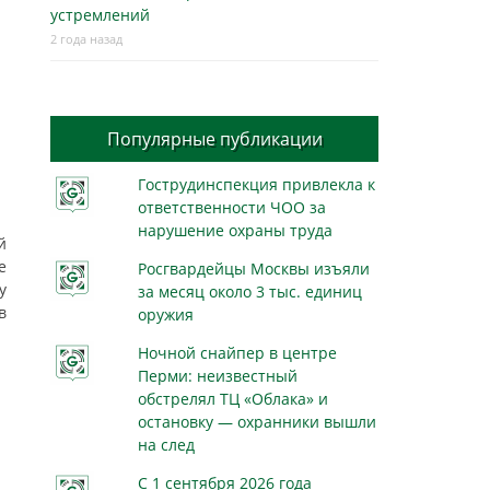
устремлений
2 года назад
Популярные публикации
Гострудинспекция привлекла к
ответственности ЧОО за
нарушение охраны труда
й
е
Росгвардейцы Москвы изъяли
у
за месяц около 3 тыс. единиц
в
оружия
Ночной снайпер в центре
Перми: неизвестный
обстрелял ТЦ «Облака» и
остановку — охранники вышли
на след
С 1 сентября 2026 года