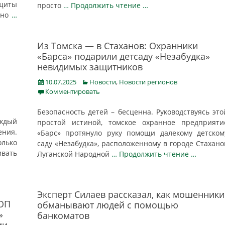
щиты
просто
… Продолжить чтение …
сно
…
Из Томска — в Стаханов: Охранники
«Барса» подарили детсаду «Незабудка»
невидимых защитников
Posted
Categories
10.07.2025
Новости
,
Новости регионов
on
Комментировать
Безопасность детей – бесценна. Руководствуясь это
аждый
простой истиной, томское охранное предприяти
ния.
«Барс» протянуло руку помощи далекому детском
лько
саду «Незабудка», расположенному в городе Стахано
вать
Луганской Народной
… Продолжить чтение …
Эксперт Силаев рассказал, как мошенники
ЧОП
обманывают людей с помощью
»
банкоматов