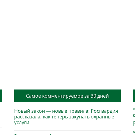
Самое комментируемое за 30 дней
А
Новый закон — новые правила: Росгвардия
К
рассказала, как теперь закупать охранные
услуги
а