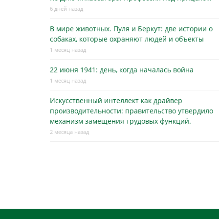
6 дней назад
В мире животных. Пуля и Беркут: две истории о
собаках, которые охраняют людей и объекты
1 месяц назад
22 июня 1941: день, когда началась война
1 месяц назад
Искусственный интеллект как драйвер
производительности: правительство утвердило
механизм замещения трудовых функций.
2 месяца назад