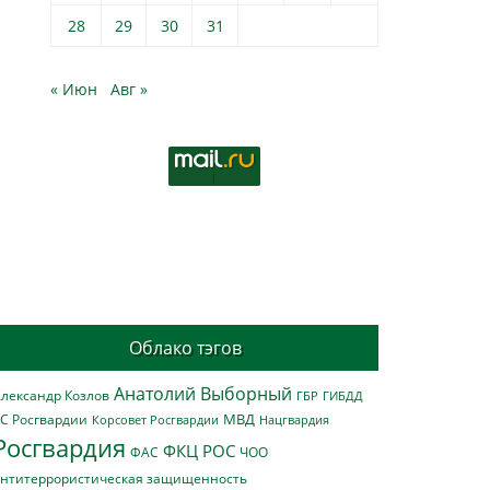
28
29
30
31
« Июн
Авг »
Облако тэгов
Анатолий Выборный
лександр Козлов
ГБР
ГИБДД
МВД
С Росгвардии
Нацгвардия
Корсовет Росгвардии
Росгвардия
ФКЦ РОС
ФАС
ЧОО
нтитеррористическая защищенность