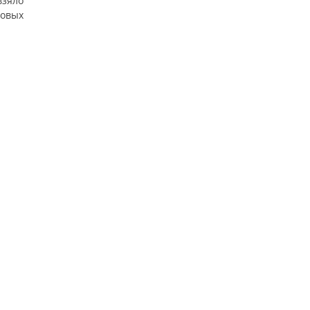
взяло
овых