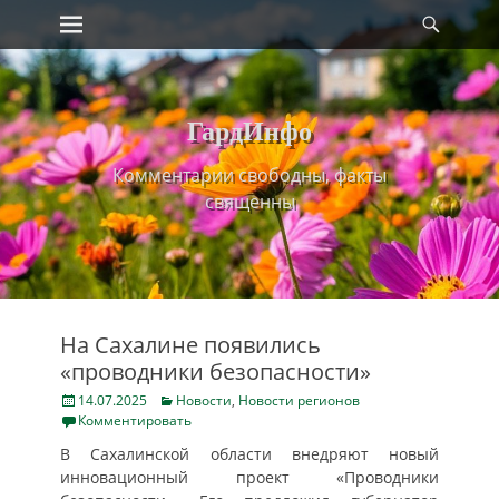
Primary Menu
Найт
Skip
to
content
ГардИнфо
Комментарии свободны, факты
священны
На Сахалине появились
«проводники безопасности»
Posted
Categories
14.07.2025
Новости
,
Новости регионов
on
Комментировать
В Сахалинской области внедряют новый
инновационный проект «Проводники