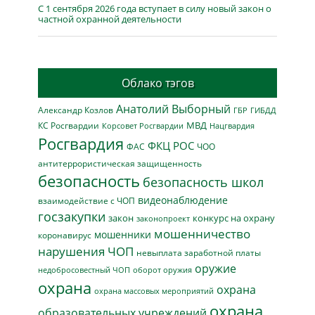
С 1 сентября 2026 года вступает в силу новый закон о
частной охранной деятельности
Облако тэгов
Анатолий Выборный
Александр Козлов
ГБР
ГИБДД
МВД
КС Росгвардии
Нацгвардия
Корсовет Росгвардии
Росгвардия
ФКЦ РОС
ФАС
ЧОО
антитеррористическая защищенность
безопасность
безопасность школ
видеонаблюдение
взаимодействие с ЧОП
госзакупки
закон
конкурс на охрану
законопроект
мошенничество
мошенники
коронавирус
нарушения ЧОП
невыплата заработной платы
оружие
недобросовестный ЧОП
оборот оружия
охрана
охрана
охрана массовых мероприятий
охрана
образовательных учреждений