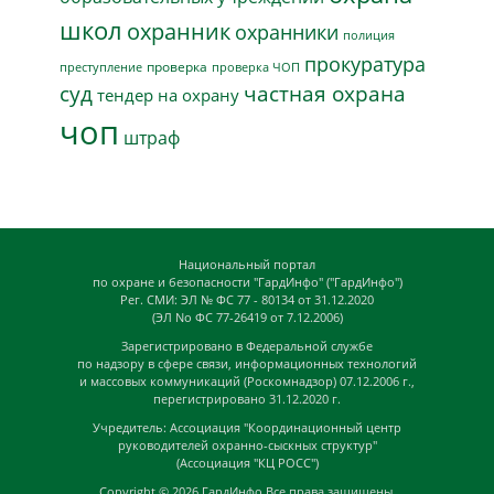
школ
охранник
охранники
полиция
прокуратура
проверка
преступление
проверка ЧОП
суд
частная охрана
тендер на охрану
чоп
штраф
Национальный портал
по охране и безопасности "ГардИнфо" ("ГардИнфо")
Рег. СМИ: ЭЛ № ФС 77 - 80134 от 31.12.2020
(ЭЛ No ФС 77-26419 от 7.12.2006)
Зарегистрировано в Федеральной службе
по надзору в сфере связи, информационных технологий
и массовых коммуникаций (Роскомнадзор) 07.12.2006 г.,
перегистрировано 31.12.2020 г.
Учредитель: Ассоциация "Координационный центр
руководителей охранно-сыскных структур"
(Ассоциация "КЦ РОСС")
Copyright © 2026
ГардИнфо
Все права защищены.