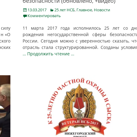
безопасности (обновлено, +видео)
Posted
Categories
13.03.2017
25 лет НСБ
,
Главное
,
Новости
on
Комментировать
 силу
11 марта 2017 года исполнилось 25 лет со дн
1н «О
рождения негосударственной сферы безопасност
ого
России. Сегодня можно с уверенностью сказать, чт
ских
отрасль стала структурированной. Созданы условия
… Продолжить чтение …