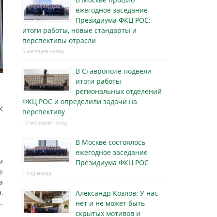
ежегодное заседание
Президиума ФКЦ РОС:
итоги работы, новые стандарты и
перспективы отрасли
5 месяцев назад
В Ставрополе подвели
итоги работы
региональных отделений
ФКЦ РОС и определили задачи на
к
перспективу
10 месяцев назад
В Москве состоялось
ежегодное заседание
и
Президиума ФКЦ РОС
е
1 год назад
а
,
Александр Козлов: У нас
…
нет и не может быть
скрытых мотивов и