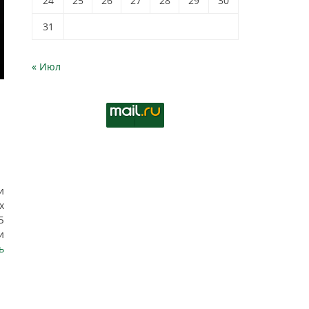
24
25
26
27
28
29
30
31
« Июл
и
х
Б
и
ь