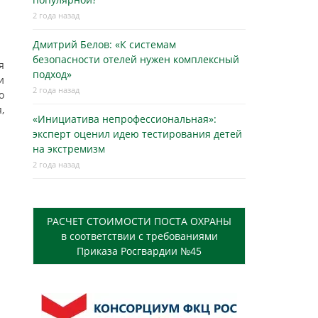
2 года назад
Дмитрий Белов: «К системам
безопасности отелей нужен комплексный
я
подход»
и
2 года назад
о
,
«Инициатива непрофессиональная»:
эксперт оценил идею тестирования детей
на экстремизм
2 года назад
РАСЧЕТ СТОИМОСТИ ПОСТА ОХРАНЫ
в соответствии с требованиями
Приказа Росгвардии №45