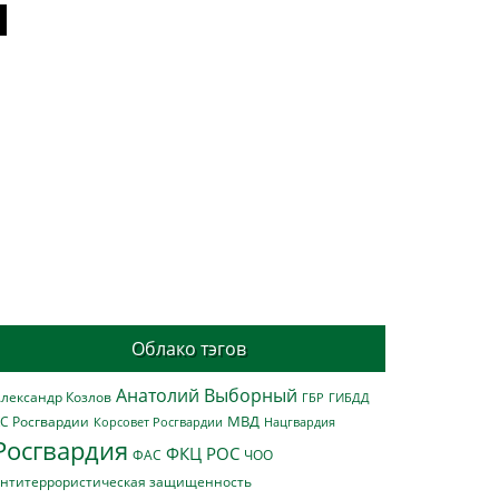
Облако тэгов
Анатолий Выборный
лександр Козлов
ГБР
ГИБДД
МВД
С Росгвардии
Нацгвардия
Корсовет Росгвардии
Росгвардия
ФКЦ РОС
ФАС
ЧОО
нтитеррористическая защищенность