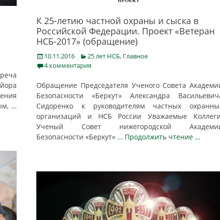
К 25-летию частной охраны и сыска в
Российской Федерации. Проект «Ветеран
НСБ-2017» (обращение)
Posted
Categories
10.11.2016
25 лет НСБ
,
Главное
on
4 комментария
реча
айора
Обращение Председателя Ученого Совета Академи
ления
Безопасности «Беркут» Александра Васильевич
ым,
…
Сидоренко к руководителям частных охранны
организаций и НСБ России Уважаемые Коллеги
Ученый Совет нижегородской Академи
Безопасности «Беркут»
… Продолжить чтение …