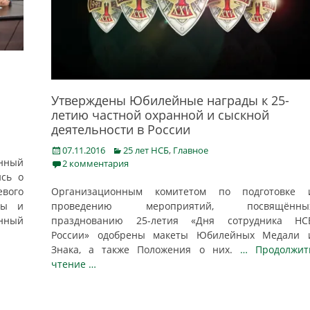
Утверждены Юбилейные награды к 25-
летию частной охранной и сыскной
деятельности в России
Posted
Categories
07.11.2016
25 лет НСБ
,
Главное
енный
on
2 комментария
сь о
вого
Организационным комитетом по подготовке 
ны и
проведению мероприятий, посвящённы
нный
празднованию 25-летия «Дня сотрудника НС
России» одобрены макеты Юбилейных Медали 
Знака, а также Положения о них.
… Продолжит
чтение …