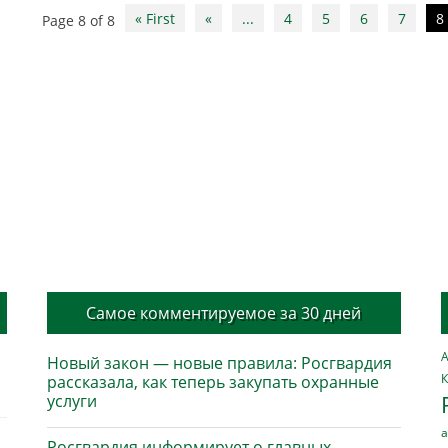
« First
«
...
4
5
6
7
8
Page 8 of 8
Самое комментируемое за 30 дней
А
Новый закон — новые правила: Росгвардия
К
рассказала, как теперь закупать охранные
услуги
а
Росгвардия информирует о главных