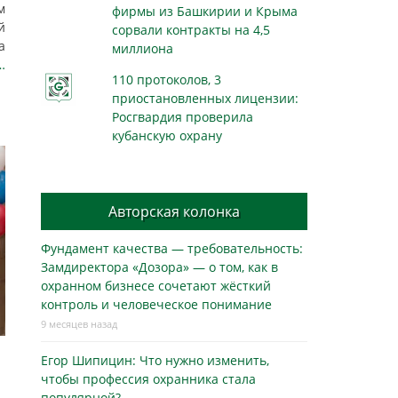
м
фирмы из Башкирии и Крыма
й
сорвали контракты на 4,5
а
миллиона
…
110 протоколов, 3
приостановленных лицензии:
Росгвардия проверила
кубанскую охрану
Авторская колонка
Фундамент качества — требовательность:
Замдиректора «Дозора» — о том, как в
охранном бизнесe сочетают жёсткий
контроль и человеческое понимание
9 месяцев назад
Егор Шипицин: Что нужно изменить,
чтобы профессия охранника стала
ы
популярной?