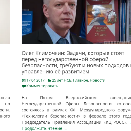
Олег Климочкин: Задачи, которые стоят
перед негосударственной сферой
безопасности, требуют и новых подходов 
управлению её развитием
Posted
Categories
17.04.2017
25 лет НСБ
,
Главное
,
Новости
on
Комментировать
ошло
На Пятом Всероссийском совещани
Ф по
Негосударственной Сферы Безопасности, которо
ости.
состоялось в рамках XXII Международного форум
нного
«Технологии безопасности» в феврале этого года
Председатель Правления Ассоциации «КЦ РОСС»,
Продолжить чтение …