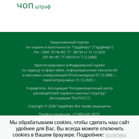
чоп
штраф
Национальный портал
по охране и безопасности "ГардИнфо" ("ГардИнфо")
Рег. СМИ: ЭЛ № ФС 77 - 80134 от 31.12.2020
(ЭЛ No ФС 77-26419 от 7.12.2006)
Зарегистрировано в Федеральной службе
по надзору в сфере связи, информационных технологий
и массовых коммуникаций (Роскомнадзор) 07.12.2006 г.,
перегистрировано 31.12.2020 г.
Учредитель: Ассоциация "Координационный центр
руководителей охранно-сыскных структур"
(Ассоциация "КЦ РОСС")
Copyright © 2026
ГардИнфо
Все права защищены.
Телефон редакции: +7 (495) 641-0073,
Адрес электронной почты редакции:
Мы обрабатываем cookies, чтобы сделать наш сайт
news@guardinfo.online
удобнее для Вас. Вы всегда можете отключить
Главный редактор: Кузьмин Д.А.
cookies в Вашем браузере. Подробнее:
политика