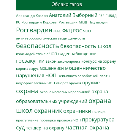
Облако тэгов
Анатолий Выборный
Александр Козлов
ГБР
ГИБДД
МВД
КС Росгвардии
Нацгвардия
Корсовет Росгвардии
Росгвардия
ФКЦ РОС
ФАС
ЧОО
антитеррористическая защищенность
безопасность
безопасность школ
видеонаблюдение
взаимодействие с ЧОП
госзакупки
закон
конкурс на охрану
законопроект
мошенничество
мошенники
коронавирус
нарушения ЧОП
невыплата заработной платы
оружие
недобросовестный ЧОП
оборот оружия
охрана
охрана
охрана массовых мероприятий
охрана
образовательных учреждений
школ
охранник
охранники
полиция
прокуратура
проверка
преступление
проверка ЧОП
суд
частная охрана
тендер на охрану