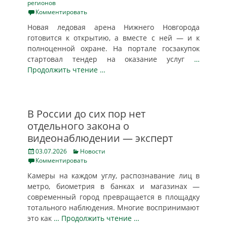
on
регионов
Комментировать
Новая ледовая арена Нижнего Новгорода
готовится к открытию, а вместе с ней — и к
полноценной охране. На портале госзакупок
стартовал тендер на оказание услуг
…
Продолжить чтение …
В России до сих пор нет
отдельного закона о
видеонаблюдении — эксперт
Posted
Categories
03.07.2026
Новости
on
Комментировать
Камеры на каждом углу, распознавание лиц в
метро, биометрия в банках и магазинах —
современный город превращается в площадку
тотального наблюдения. Многие воспринимают
это как
… Продолжить чтение …