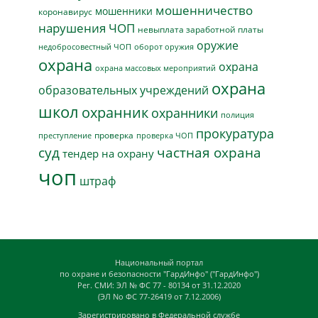
мошенничество
мошенники
коронавирус
нарушения ЧОП
невыплата заработной платы
оружие
недобросовестный ЧОП
оборот оружия
охрана
охрана
охрана массовых мероприятий
охрана
образовательных учреждений
школ
охранник
охранники
полиция
прокуратура
проверка
преступление
проверка ЧОП
суд
частная охрана
тендер на охрану
чоп
штраф
Национальный портал
по охране и безопасности "ГардИнфо" ("ГардИнфо")
Рег. СМИ: ЭЛ № ФС 77 - 80134 от 31.12.2020
(ЭЛ No ФС 77-26419 от 7.12.2006)
Зарегистрировано в Федеральной службе