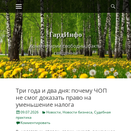
Primary Menu
Найт
Skip
to
content
ГардИнфо
Комментарии свободны, факты
священны
Три года и два дня: почему ЧОП
не смог доказать право на
уменьшение налога
Posted
Categories
09.07.2026
Новости
,
Новости бизнеса
,
Судебная
on
практика
Комментировать