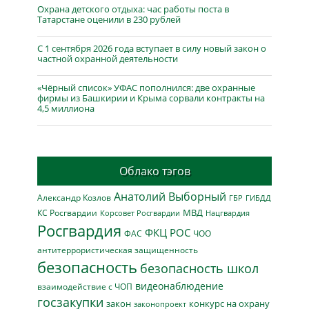
Охрана детского отдыха: час работы поста в
Татарстане оценили в 230 рублей
С 1 сентября 2026 года вступает в силу новый закон о
частной охранной деятельности
«Чёрный список» УФАС пополнился: две охранные
фирмы из Башкирии и Крыма сорвали контракты на
4,5 миллиона
Облако тэгов
Анатолий Выборный
Александр Козлов
ГБР
ГИБДД
МВД
КС Росгвардии
Нацгвардия
Корсовет Росгвардии
Росгвардия
ФКЦ РОС
ФАС
ЧОО
антитеррористическая защищенность
безопасность
безопасность школ
видеонаблюдение
взаимодействие с ЧОП
госзакупки
закон
конкурс на охрану
законопроект