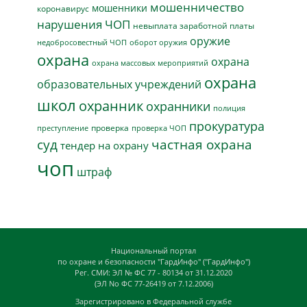
мошенничество
мошенники
коронавирус
нарушения ЧОП
невыплата заработной платы
оружие
недобросовестный ЧОП
оборот оружия
охрана
охрана
охрана массовых мероприятий
охрана
образовательных учреждений
школ
охранник
охранники
полиция
прокуратура
проверка
преступление
проверка ЧОП
суд
частная охрана
тендер на охрану
чоп
штраф
Национальный портал
по охране и безопасности "ГардИнфо" ("ГардИнфо")
Рег. СМИ: ЭЛ № ФС 77 - 80134 от 31.12.2020
(ЭЛ No ФС 77-26419 от 7.12.2006)
Зарегистрировано в Федеральной службе