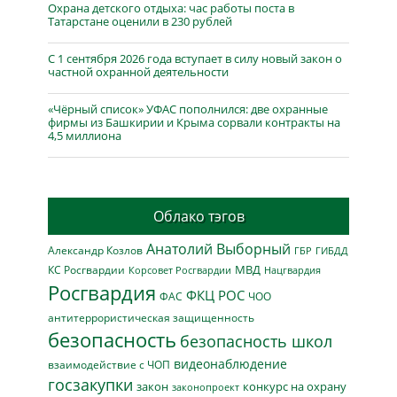
Охрана детского отдыха: час работы поста в
Татарстане оценили в 230 рублей
С 1 сентября 2026 года вступает в силу новый закон о
частной охранной деятельности
«Чёрный список» УФАС пополнился: две охранные
фирмы из Башкирии и Крыма сорвали контракты на
4,5 миллиона
Облако тэгов
Анатолий Выборный
Александр Козлов
ГБР
ГИБДД
МВД
КС Росгвардии
Нацгвардия
Корсовет Росгвардии
Росгвардия
ФКЦ РОС
ФАС
ЧОО
антитеррористическая защищенность
безопасность
безопасность школ
видеонаблюдение
взаимодействие с ЧОП
госзакупки
закон
конкурс на охрану
законопроект