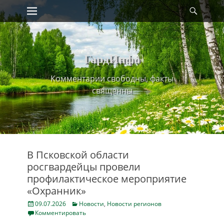
Primary Menu
Найт
Skip
to
content
ГардИнфо
Комментарии свободны, факты
священны
В Псковской области
росгвардейцы провели
профилактическое мероприятие
«Охранник»
Posted
Categories
09.07.2026
Новости
,
Новости регионов
on
Комментировать