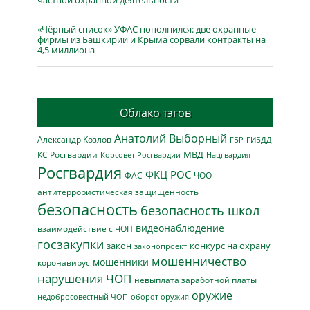
«Чёрный список» УФАС пополнился: две охранные
фирмы из Башкирии и Крыма сорвали контракты на
4,5 миллиона
Облако тэгов
Анатолий Выборный
Александр Козлов
ГБР
ГИБДД
МВД
КС Росгвардии
Нацгвардия
Корсовет Росгвардии
Росгвардия
ФКЦ РОС
ФАС
ЧОО
антитеррористическая защищенность
безопасность
безопасность школ
видеонаблюдение
взаимодействие с ЧОП
госзакупки
закон
конкурс на охрану
законопроект
мошенничество
мошенники
коронавирус
нарушения ЧОП
невыплата заработной платы
оружие
недобросовестный ЧОП
оборот оружия