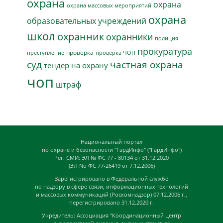
охрана
охрана
охрана массовых мероприятий
охрана
образовательных учреждений
школ
охранник
охранники
полиция
прокуратура
проверка
преступление
проверка ЧОП
суд
частная охрана
тендер на охрану
чоп
штраф
Национальный портал
по охране и безопасности "ГардИнфо" ("ГардИнфо")
Рег. СМИ: ЭЛ № ФС 77 - 80134 от 31.12.2020
(ЭЛ No ФС 77-26419 от 7.12.2006)
Зарегистрировано в Федеральной службе
по надзору в сфере связи, информационных технологий
и массовых коммуникаций (Роскомнадзор) 07.12.2006 г.,
перегистрировано 31.12.2020 г.
Учредитель: Ассоциация "Координационный центр