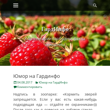
Primary Menu
Найт
Skip
to
content
ГардИнфо
Комментарии свободны, факты
священны
Юмор на Гардинфо
Posted
Categories
04.08.2017
Юмор на ГардИнфо
on
Комментировать
Надпись в зоопарке: «Кормить зверей
запрещается. Если у вас есть какая-нибудь
подходящая еда — отдайте ее охранникам»)))
После того как я повесил на лобовое стекло
…