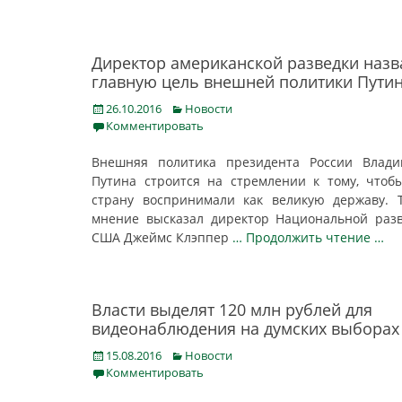
Директор американской разведки назв
главную цель внешней политики Пути
Posted
Categories
26.10.2016
Новости
on
Комментировать
Внешняя политика президента России Влади
Путина строится на стремлении к тому, чтоб
страну воспринимали как великую державу. 
мнение высказал директор Национальной раз
США Джеймс Клэппер
… Продолжить чтение …
Власти выделят 120 млн рублей для
видеонаблюдения на думских выборах
Posted
Categories
15.08.2016
Новости
on
Комментировать