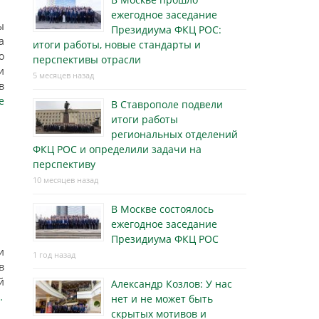
ежегодное заседание
ы
Президиума ФКЦ РОС:
а
итоги работы, новые стандарты и
о
перспективы отрасли
и
5 месяцев назад
в
е
В Ставрополе подвели
итоги работы
региональных отделений
ФКЦ РОС и определили задачи на
перспективу
10 месяцев назад
В Москве состоялось
ежегодное заседание
Президиума ФКЦ РОС
и
1 год назад
в
й
Александр Козлов: У нас
…
нет и не может быть
скрытых мотивов и