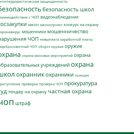
нтитеррористическая защищенность
безопасность
безопасность школ
видеонаблюдение
заимодействие с ЧОП
госзакупки
закон
конкурс на охрану
законопроект
мошенничество
мошенники
оронавирус
нарушения ЧОП
невыплата заработной платы
оружие
едобросовестный ЧОП
оборот оружия
охрана
охрана
охрана массовых мероприятий
охрана
образовательных учреждений
школ
охранник
охранники
полиция
прокуратура
проверка
реступление
проверка ЧОП
суд
частная охрана
тендер на охрану
чоп
штраф