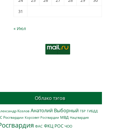
24
25
26
27
28
29
30
31
« Июл
Облако тэгов
Анатолий Выборный
лександр Козлов
ГБР
ГИБДД
МВД
С Росгвардии
Нацгвардия
Корсовет Росгвардии
Росгвардия
ФКЦ РОС
ФАС
ЧОО