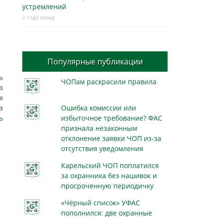
устремлений
2 года назад
м
Популярные публикации
ь
ЧОПам раскрасили правила
а
х
а
Ошибка комиссии или
ь
избыточное требование? ФАС
признала незаконным
отклонение заявки ЧОП из-за
отсутствия уведомления
Карельский ЧОП поплатился
за охранника без нашивок и
просроченную периодичку
«Чёрный список» УФАС
пополнился: две охранные