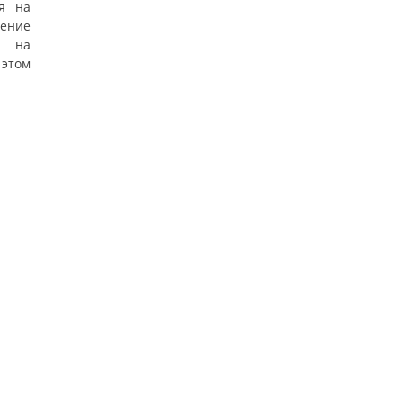
я на
ение
т на
этом