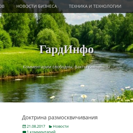
ОВ
НОВОСТИ БИЗНЕСА
ТЕХНИКА И ТЕХНОЛОГИИ
ГардИнфо
Комментарии свободны, факты священны
Доктрина размосквичивания
Posted
Categories
21.08.2017
Новости
on
1 комментарий