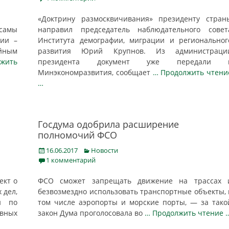
«Доктрину размосквичивания» президенту стран
Усамы
направил председатель наблюдательного совет
нии –
Института демографии, миграции и региональног
ойным
развития Юрий Крупнов. Из администраци
жить
президента документ уже передали 
Минэкономразвития, сообщает
… Продолжить чтени
…
Госдума одобрила расширение
полномочий ФСО
Posted
Categories
16.06.2017
Новости
on
1 комментарий
ект о
ФСО сможет запрещать движение на трассах 
 дел,
безвозмездно использовать транспортные объекты, 
и по
том числе аэропорты и морские порты, — за тако
вных
закон Дума проголосовала во
… Продолжить чтение 