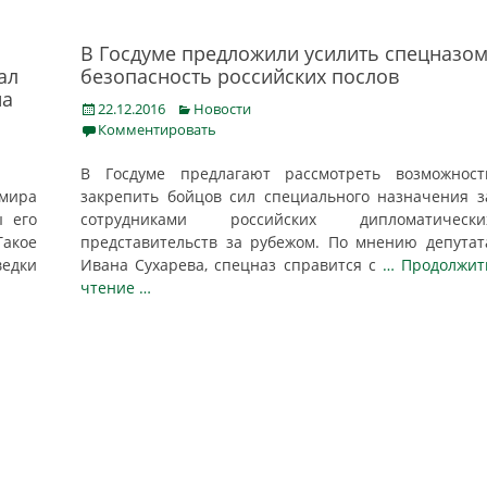
В Госдуме предложили усилить спецназо
ал
безопасность российских послов
на
Posted
Categories
22.12.2016
Новости
on
Комментировать
В Госдуме предлагают рассмотреть возможност
мира
закрепить бойцов сил специального назначения з
ы его
сотрудниками российских дипломатически
Такое
представительств за рубежом. По мнению депутат
ведки
Ивана Сухарева, спецназ справится с
… Продолжит
чтение …