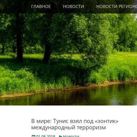
Primary Menu
Skip
ГЛАВНОЕ
НОВОСТИ
НОВОСТИ РЕГИОН
to
content
В мире: Тунис взял под «зонтик»
международный терроризм
Posted
Categories
01.08.2018
Новости