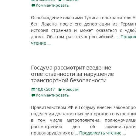
on
Комментировать
Освобождение властями Туниса телохранителя 
бен Ладена после его депортации из Герма
история странная и может оказаться с «дв
дном». Об этом рассказал ‍российский
… Продол
чтение …
Госдума рассмотрит введение
ответственности за нарушение
транспортной безопасности
Posted
Categories
10.07.2017
Новости
on
Комментировать
Правительством РФ в Госдуму внесен законопро
наделении должностных лиц органов внутренних
в том числе метрополитена, полномочиям
рассмотрению дел об администрати
правонарушениях в
… Продолжить чтение …