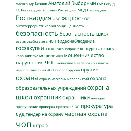
Анатолий Выборный
Александр Козлов
ГБР
ГИБДД
МВД
КС Росгвардии
Нацгвардия
Корсовет Росгвардии
Росгвардия
ФКЦ РОС
ФАС
ЧОО
антитеррористическая защищенность
безопасность
безопасность школ
видеонаблюдение
взаимодействие с ЧОП
госзакупки
закон
конкурс на охрану
законопроект
мошенничество
мошенники
коронавирус
нарушения ЧОП
невыплата заработной платы
оружие
недобросовестный ЧОП
оборот оружия
охрана
охрана
охрана массовых мероприятий
охрана
образовательных учреждений
школ
охранник
охранники
полиция
прокуратура
проверка
преступление
проверка ЧОП
суд
частная охрана
тендер на охрану
чоп
штраф