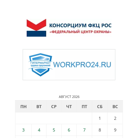
АВГУСТ 2026
ПН
ВТ
СР
ЧТ
ПТ
СБ
ВС
1
2
3
4
5
6
7
8
9