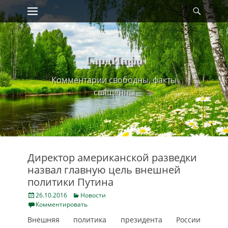
Primary Menu
Найт
Skip
to
content
ГардИнфо
Комментарии свободны, факты
священны
Директор американской разведки
назвал главную цель внешней
политики Путина
Posted
Categories
26.10.2016
Новости
on
Комментировать
Внешняя политика президента России