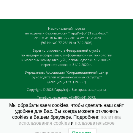
Национальный портал
по охране и безопасности "ГардИнфо" ("ГардИнфо")
Рег. СМИ: ЭЛ № ФС 77 - 80134 от 31.12.2020
(ЭЛ No ФС 77-26419 от 7.12.2006)
Зарегистрировано в Федеральной службе
по надзору в сфере связи, информационных технологий
и массовых коммуникаций (Роскомнадзор) 07.12.2006 г.,
перегистрировано 31.12.2020 г.
Учредитель: Ассоциация "Координационный центр
руководителей охранно-сыскных структур"
(Ассоциация "КЦ РОСС")
Copyright © 2026
ГардИнфо
Все права защищены.
Телефон редакции: +7 (495) 641-0073,
Адрес электронной почты редакции:
Мы обрабатываем cookies, чтобы сделать наш сайт
news@guardinfo.online
удобнее для Вас. Вы всегда можете отключить
Главный редактор: Кузьмин Д.А.
cookies в Вашем браузере. Подробнее:
политика
На сайте могут быть размещены
использования cookies
и
пользовательское
материалы с возрастным ограничением "16+"