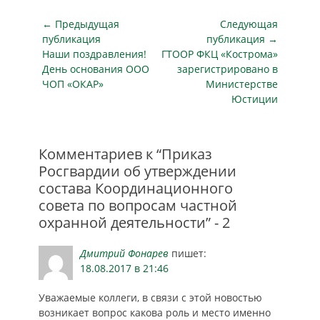
Навигация
← Предыдущая
Следующая
по
публикация
публикация →
Предыдущая
Следующая
Наши поздравления!
ГТООР ФКЦ «Кострома»
записям
публикация
публикация
День основания ООО
зарегистрировано в
ЧОП «ОКАР»
Министерстве
Юстиции
Комментариев к “Приказ
Росгвардии об утверждении
состава Координационного
совета по вопросам частной
охранной деятельности” - 2
Дмитрий Фонарев
пишет:
18.08.2017 в 21:46
Уважаемые коллеги, в связи с этой новостью
возникает вопрос какова роль и место именно