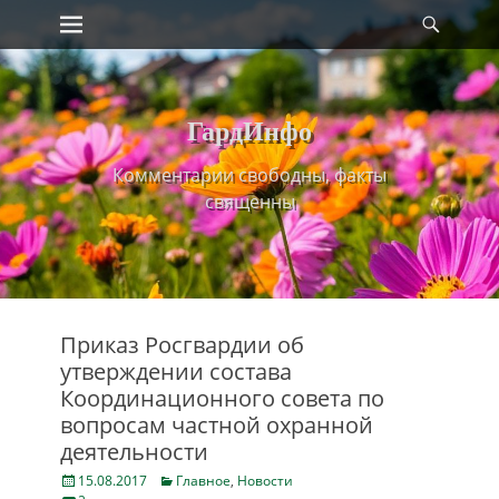
Primary Menu
Найт
Skip
to
content
ГардИнфо
Комментарии свободны, факты
священны
Приказ Росгвардии об
утверждении состава
Координационного совета по
вопросам частной охранной
деятельности
Posted
Categories
15.08.2017
Главное
,
Новости