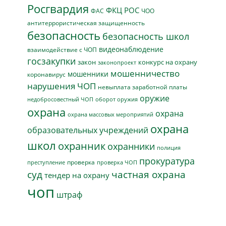
Росгвардия
ФКЦ РОС
ФАС
ЧОО
антитеррористическая защищенность
безопасность
безопасность школ
видеонаблюдение
взаимодействие с ЧОП
госзакупки
закон
конкурс на охрану
законопроект
мошенничество
мошенники
коронавирус
нарушения ЧОП
невыплата заработной платы
оружие
недобросовестный ЧОП
оборот оружия
охрана
охрана
охрана массовых мероприятий
охрана
образовательных учреждений
школ
охранник
охранники
полиция
прокуратура
проверка
преступление
проверка ЧОП
суд
частная охрана
тендер на охрану
чоп
штраф