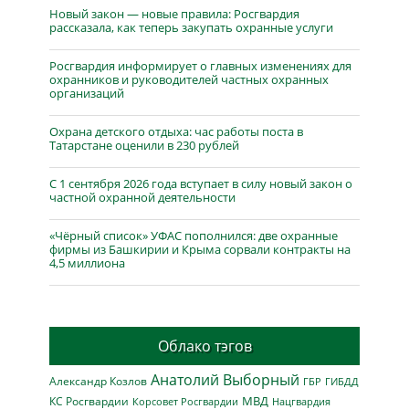
Новый закон — новые правила: Росгвардия
рассказала, как теперь закупать охранные услуги
Росгвардия информирует о главных изменениях для
охранников и руководителей частных охранных
организаций
Охрана детского отдыха: час работы поста в
Татарстане оценили в 230 рублей
С 1 сентября 2026 года вступает в силу новый закон о
частной охранной деятельности
«Чёрный список» УФАС пополнился: две охранные
фирмы из Башкирии и Крыма сорвали контракты на
4,5 миллиона
Облако тэгов
Анатолий Выборный
Александр Козлов
ГБР
ГИБДД
МВД
КС Росгвардии
Нацгвардия
Корсовет Росгвардии