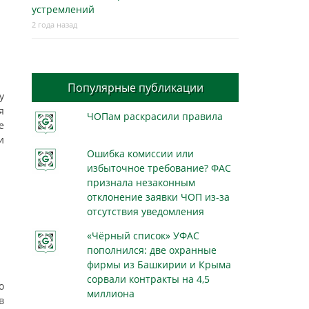
устремлений
2 года назад
Популярные публикации
у
я
ЧОПам раскрасили правила
е
и
Ошибка комиссии или
избыточное требование? ФАС
признала незаконным
отклонение заявки ЧОП из-за
отсутствия уведомления
«Чёрный список» УФАС
пополнился: две охранные
фирмы из Башкирии и Крыма
сорвали контракты на 4,5
о
миллиона
в