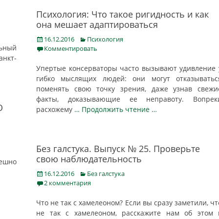
Психология: Что такое ригидность и как
она мешает адаптироваться
Posted
Categories
16.12.2016
Психология
ьный
on
Комментировать
нкт-
Упертые консерваторы часто вызывают удивление 
гибко мыслящих людей: они могут отказыватьс
поменять свою точку зрения, даже узнав свежи
факты, доказывающие ее неправоту. Вопрек
О
расхожему
… Продолжить чтение …
Без галстука. Выпуск № 25. Проверьте
свою наблюдательность
ешно
Posted
Categories
16.12.2016
Без галстука
on
2 комментария
Что не так с хамелеоном? Если вы сразу заметили, чт
не так с хамелеоном, расскажите нам об этом 