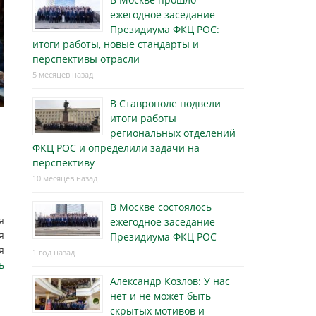
ежегодное заседание
Президиума ФКЦ РОС:
итоги работы, новые стандарты и
перспективы отрасли
5 месяцев назад
В Ставрополе подвели
итоги работы
региональных отделений
ФКЦ РОС и определили задачи на
перспективу
10 месяцев назад
В Москве состоялось
я
ежегодное заседание
я
Президиума ФКЦ РОС
я
1 год назад
ь
Александр Козлов: У нас
нет и не может быть
скрытых мотивов и