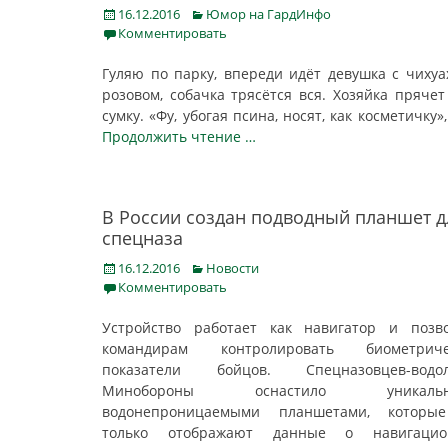
Posted
Categories
16.12.2016
Юмор на ГардИнфо
on
Комментировать
Гуляю по парку, впереди идёт девушка с чихуа
розовом, собачка трясётся вся. Хозяйка прячет
сумку. «Фу, убогая псина, носят, как косметичку
Продолжить чтение …
В России создан подводный планшет д
спецназа
Posted
Categories
16.12.2016
Новости
on
Комментировать
Устройство работает как навигатор и позв
командирам контролировать биометриче
показатели бойцов. Спецназовцев-водол
Минобороны оснастило уникальн
водонепроницаемыми планшетами, которы
только отображают данные о навигацио