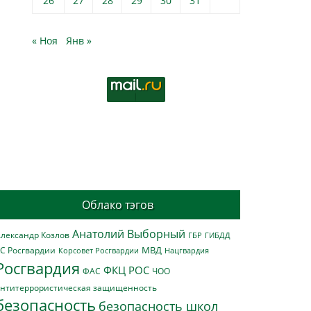
26
27
28
29
30
31
« Ноя
Янв »
Облако тэгов
Анатолий Выборный
лександр Козлов
ГБР
ГИБДД
МВД
С Росгвардии
Нацгвардия
Корсовет Росгвардии
Росгвардия
ФКЦ РОС
ФАС
ЧОО
нтитеррористическая защищенность
безопасность
безопасность школ