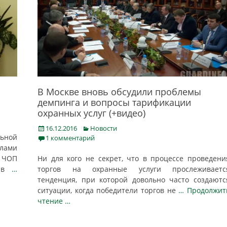
В Москве вновь обсудили проблемы
демпинга и вопросы тарификации
охранных услуг (+видео)
Posted
Categories
16.12.2016
Новости
льной
on
1 комментарий
елами
к ЧОП
Ни для кого не секрет, что в процессе проведени
а в
…
торгов на охранные услуги прослеживаетс
тенденция, при которой довольно часто создаютс
ситуации, когда победители торгов не
… Продолжит
чтение …