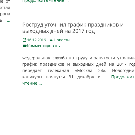
Продолжить чтение …
ве от
стая
рана
еть
…
Роструд уточнил график праздников и
выходных дней на 2017 год
Posted
Categories
16.12.2016
Новости
on
Комментировать
Федеральная служба по труду и занятости уточнил
график праздников и выходных дней на 2017 год
передает телеканал «Москва 24». Новогодни
каникулы начнутся 31 декабря и
… Продолжит
чтение …