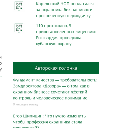
Карельский ЧОП поплатился
за охранника без нашивок и
просроченную периодичку
и
110 протоколов, 3
приостановленных лицензии:
Росгвардия проверила
кубанскую охрану
и
о
Авторская колонка
у
…
Фундамент качества — требовательность:
Замдиректора «Дозора» — о том, как в
охранном бизнесe сочетают жёсткий
контроль и человеческое понимание
9 месяцев назад
Егор Шипицин: Что нужно изменить,
чтобы профессия охранника стала
популярной?