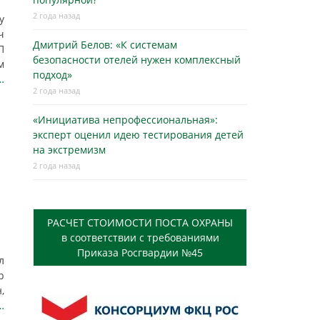
2 года назад
у
ч
Дмитрий Белов: «К системам
П
безопасности отелей нужен комплексный
м
подход»
…
2 года назад
«Инициатива непрофессиональная»:
эксперт оценил идею тестирования детей
на экстремизм
2 года назад
РАСЧЕТ СТОИМОСТИ ПОСТА ОХРАНЫ
в соответствии с требованиями
Приказа Росгвардии №45
л
р
,
…