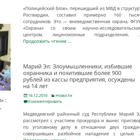
«Полицейский блок», перешедший из МВД в структур
Росгвардии, составил примерно 160 тыся
сотрудников. Это — вневедомственная охрана, ФГУ
«Охрана» со своим научно-исследовательски
центром, лицензионные подразделения,
Продолжить чтение …
Марий Эл: Злоумышленники, избившие
охранника и похитившие более 900
рублей из кассы предприятия, осуждены
на 14 лет
Posted
Categories
16.12.2016
Новости
» :
on
Комментировать
,
Медведевский районный суд Республики Марий Э
рассмотрел с участием прокурора и вынес пригово
по уголовному делу в отношении двух граждан
совершивших разбойное нападение с целью