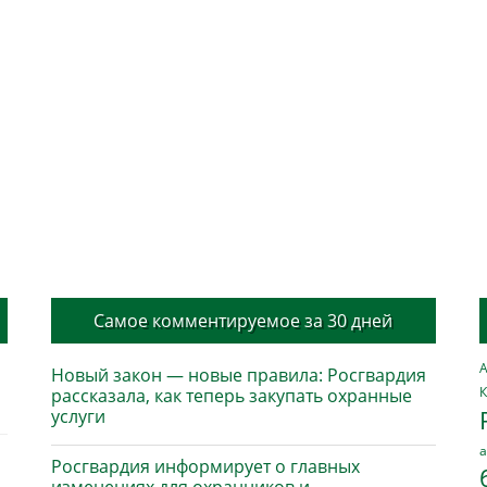
Самое комментируемое за 30 дней
А
Новый закон — новые правила: Росгвардия
К
рассказала, как теперь закупать охранные
услуги
а
Росгвардия информирует о главных