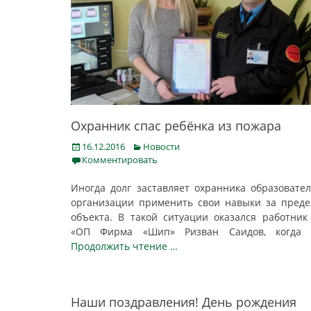
Охранник спас ребёнка из пожара
Posted
Categories
16.12.2016
Новости
on
Комментировать
Иногда долг заставляет охранника образовате
организации применить свои навыки за пред
объекта. В такой ситуации оказался работни
«ОП Фирма «Шип» Ризван Саидов, когд
Продолжить чтение …
Наши поздравления! День рождения