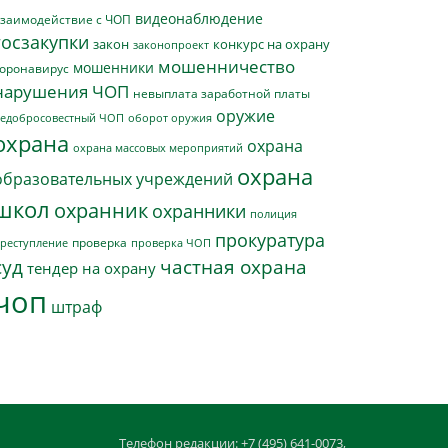
видеонаблюдение
заимодействие с ЧОП
госзакупки
закон
конкурс на охрану
законопроект
мошенничество
мошенники
оронавирус
нарушения ЧОП
невыплата заработной платы
оружие
едобросовестный ЧОП
оборот оружия
охрана
охрана
охрана массовых мероприятий
охрана
образовательных учреждений
школ
охранник
охранники
полиция
прокуратура
проверка
реступление
проверка ЧОП
суд
частная охрана
тендер на охрану
чоп
штраф
Телефон редакции: +7 (495) 641-0073,