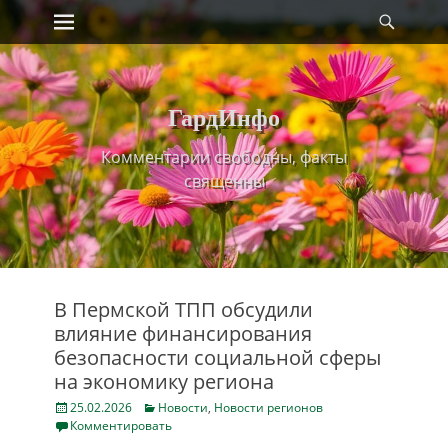
Primary Menu
Найт
Skip
to
content
ГардИнфо
Комментарии свободны, факты
священны
В Пермской ТПП обсудили
влияние финансирования
безопасности социальной сферы
на экономику региона
Posted
Categories
25.02.2026
Новости
,
Новости регионов
on
Комментировать