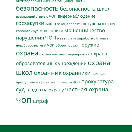
антитеррористическая защищенность
безопасность
безопасность школ
видеонаблюдение
взаимодействие с ЧОП
госзакупки
закон
конкурс на охрану
законопроект
мошенничество
мошенники
коронавирус
нарушения ЧОП
невыплата заработной платы
оружие
недобросовестный ЧОП
оборот оружия
охрана
охрана
охрана массовых мероприятий
охрана
образовательных учреждений
школ
охранник
охранники
полиция
прокуратура
проверка
преступление
проверка ЧОП
суд
частная охрана
тендер на охрану
чоп
штраф