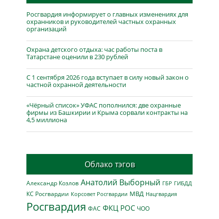
Росгвардия информирует о главных изменениях для
охранников и руководителей частных охранных
организаций
Охрана детского отдыха: час работы поста в
Татарстане оценили в 230 рублей
С 1 сентября 2026 года вступает в силу новый закон о
частной охранной деятельности
«Чёрный список» УФАС пополнился: две охранные
фирмы из Башкирии и Крыма сорвали контракты на
4,5 миллиона
Облако тэгов
Анатолий Выборный
Александр Козлов
ГБР
ГИБДД
МВД
КС Росгвардии
Нацгвардия
Корсовет Росгвардии
Росгвардия
ФКЦ РОС
ФАС
ЧОО