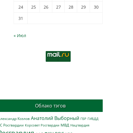
24
25
26
27
28
29
30
31
« Июл
Облако тэгов
Анатолий Выборный
лександр Козлов
ГБР
ГИБДД
МВД
С Росгвардии
Нацгвардия
Корсовет Росгвардии
Росгвардия