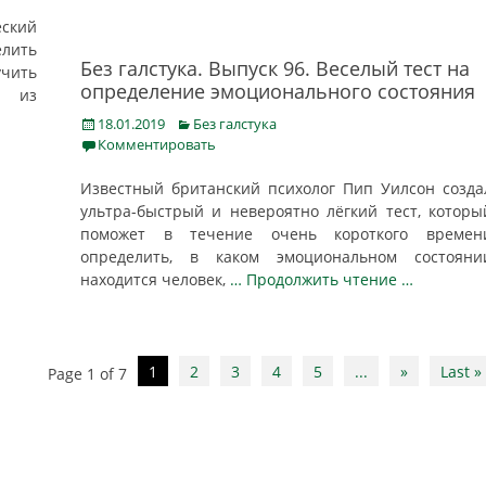
ский
елить
Без галстука. Выпуск 96. Веселый тест на
учить
определение эмоционального состояния
, из
Posted
Categories
18.01.2019
Без галстука
on
Комментировать
Известный британский психолог Пип Уилсон созда
ультра-быстрый и невероятно лёгкий тест, которы
поможет в течение очень короткого времен
определить, в каком эмоциональном состояни
находится человек,
… Продолжить чтение …
1
2
3
4
5
...
»
Last »
Page 1 of 7