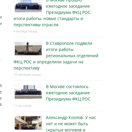
ежегодное заседание
Президиума ФКЦ РОС:
и
итоги работы, новые стандарты и
ы
перспективы отрасли
4 месяца назад
В Ставрополе подвели
итоги работы
региональных отделений
»
ФКЦ РОС и определили задачи на
перспективу
10 месяцев назад
й
В Москве состоялось
е
ежегодное заседание
s
Президиума ФКЦ РОС
а
1 год назад
Александр Козлов: У нас
нет и не может быть
скрытых мотивов и