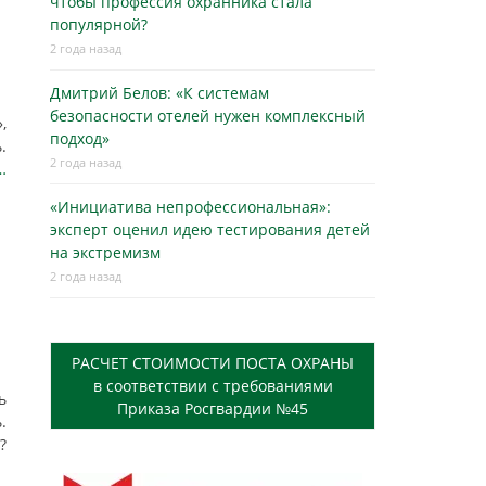
чтобы профессия охранника стала
популярной?
2 года назад
Дмитрий Белов: «К системам
безопасности отелей нужен комплексный
,
подход»
.
2 года назад
…
«Инициатива непрофессиональная»:
эксперт оценил идею тестирования детей
на экстремизм
2 года назад
РАСЧЕТ СТОИМОСТИ ПОСТА ОХРАНЫ
в соответствии с требованиями
ь
Приказа Росгвардии №45
.
?