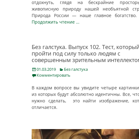
отдохнуть, глядя на бескрайние просто
живописную природу нашей необъятной стр
Природа России — наше главное богатство
Продолжить чтение …
Без галстука. Выпуск 102. Тест, которы
пройти под силу только людям с
совершенным зрительным интеллекто
Posted
Categories
01.03.2019
Без галстука
on
Комментировать
В каждом вопросе вы увидите четыре картинки
из которых будут абсолютно идентичны. Все, чт
нужно сделать, это найти изображение, ко
отличается.