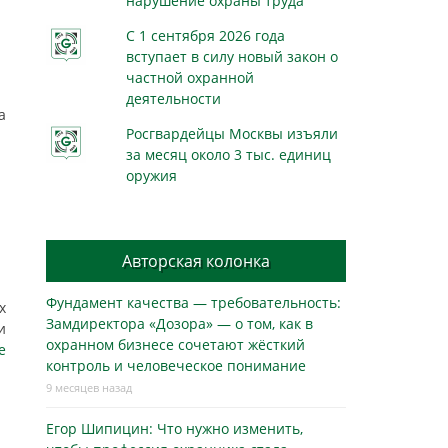
нарушение охраны труда
С 1 сентября 2026 года
вступает в силу новый закон о
частной охранной
деятельности
а
Росгвардейцы Москвы изъяли
за месяц около 3 тыс. единиц
оружия
Авторская колонка
Фундамент качества — требовательность:
х
Замдиректора «Дозора» — о том, как в
и
охранном бизнесe сочетают жёсткий
е
контроль и человеческое понимание
9 месяцев назад
Егор Шипицин: Что нужно изменить,