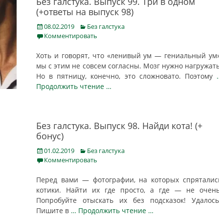
Без галстука. Выпуск 99. Три в одном
(+ответы на выпуск 98)
Posted
Categories
08.02.2019
Без галстука
on
Комментировать
Хоть и говорят, что «ленивый ум — гениальный ум»
мы с этим не совсем согласны. Мозг нужно нагружать
Но в пятницу, конечно, это сложновато. Поэтому
Продолжить чтение …
Без галстука. Выпуск 98. Найди кота! (+
бонус)
Posted
Categories
01.02.2019
Без галстука
on
Комментировать
Перед вами — фотографии, на которых спряталис
котики. Найти их где просто, а где — не очень
Попробуйте отыскать их без подсказок! Удалось
Пишите в
… Продолжить чтение …