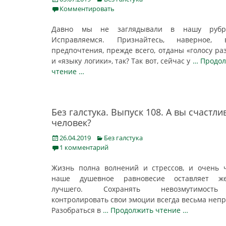
on
Комментировать
Давно мы не заглядывали в нашу рубр
Исправляемся. Признайтесь, наверное, 
предпочтения, прежде всего, отданы «голосу ра
и «языку логики», так? Так вот, сейчас у
… Продо
чтение …
Без галстука. Выпуск 108. А вы счастл
человек?
Posted
Categories
26.04.2019
Без галстука
on
1 комментарий
Жизнь полна волнений и стрессов, и очень 
наше душевное равновесие оставляет же
лучшего. Сохранять невозмутимос
контролировать свои эмоции всегда весьма непр
Разобраться в
… Продолжить чтение …