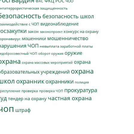
ФКЦ РОС
ФАС
ЧОО
нтитеррористическая защищенность
безопасность
безопасность школ
видеонаблюдение
заимодействие с ЧОП
госзакупки
закон
конкурс на охрану
законопроект
мошенничество
мошенники
оронавирус
нарушения ЧОП
невыплата заработной платы
оружие
едобросовестный ЧОП
оборот оружия
охрана
охрана
охрана массовых мероприятий
охрана
образовательных учреждений
школ
охранник
охранники
полиция
прокуратура
проверка
реступление
проверка ЧОП
суд
частная охрана
тендер на охрану
чоп
штраф