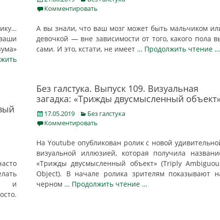
on
Комментировать
ику…
А вы знали, что ваш мозг может быть мальчиком ил
ваши
девочкой — вне зависимости от того, какого пола в
зума»
сами. И это, кстати, не имеет
… Продолжить чтение …
лжить
Без галстука. Выпуск 109. Визуальная
загадка: «Трижды двусмысленный объект
ивый
Posted
Categories
17.05.2019
Без галстука
on
Комментировать
На Youtube опубликован ролик с новой удивительно
визуальной иллюзией, которая получила названи
часто
«Трижды двусмысленный объект» (Triply Ambiguou
лать
Object). В начале ролика зрителям показывают н
ть и
черном
… Продолжить чтение …
осто.