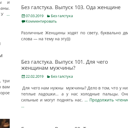
ры и
Без галстука. Выпуск 103. Ода женщине
аны.
. У
…
Posted
Categories
07.03.2019
Без галстука
on
Комментировать
Различные Женщины ходят по свету, буквально дв
слова — на тему на эту)))
й
м
Без галстука. Выпуск 101. Для чего
женщинам мужчины?
Posted
Categories
22.02.2019
Без галстука
, три
on
о вам
Для чего нам нужны мужчины? Дело в том, что у ни
торое
теплые ладошки… а у нас холодные пальцы. Он
сильные и могут поднять нас.
… Продолжить чтени
…