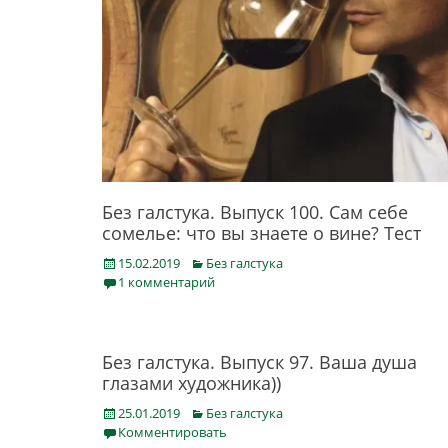
Без галстука. Выпуск 100. Сам себе
сомелье: что вы знаете о вине? Тест
Posted
Categories
15.02.2019
Без галстука
on
1 комментарий
Без галстука. Выпуск 97. Ваша душа
глазами художника))
Posted
Categories
25.01.2019
Без галстука
on
Комментировать