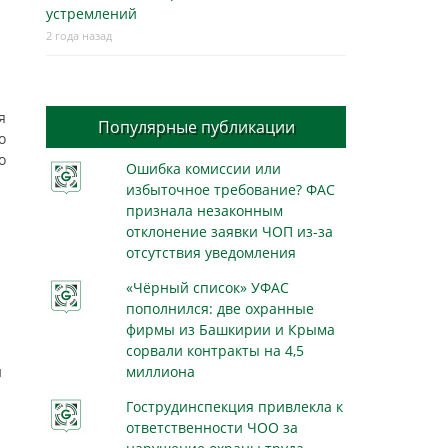
устремлений
2 года назад
я
Популярные публикации
о
о
Ошибка комиссии или
избыточное требование? ФАС
признала незаконным
отклонение заявки ЧОП из-за
отсутствия уведомления
«Чёрный список» УФАС
пополнился: две охранные
фирмы из Башкирии и Крыма
сорвали контракты на 4,5
й
миллиона
Гострудинспекция привлекла к
ответственности ЧОО за