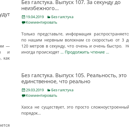
Без галстука. Выпуск 107. За секунду до
неизбежного…
удут
Posted
Categories
19.04.2019
Без галстука
on
Комментировать
Только представьте, информация распространяетс
по нашим нервным волокнам со скоростью от 3 д
ами —
120 метров в секунду, что очень и очень быстро. Н
ты и
иногда происходят
… Продолжить чтение …
, как
Без галстука. Выпуск 105. Реальность, это
единственное, что реально
Posted
Categories
29.03.2019
Без галстука
on
Комментировать
Xaocа нe cyщеcтвуeт, это просто сложноустроенны
порядок…
чется