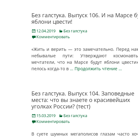
Без галстука. Выпуск 106. И на Марсе б
яблони цвести!
Posted
Categories
12.04.2019
Без галстука
on
Комментировать
«Жить и верить — это замечательно. Перед н
небывалые пути: Утверждают космонав
мечтатели, что на Марсе будут яблони цвести»
пелось когда-то в
… Продолжить чтение …
Без галстука. Выпуск 104. Заповедные
места: что вы знаете о красивейших
уголках России? (тест)
Posted
Categories
15.03.2019
Без галстука
on
Комментировать
В суете шумных мегаполисов глазам часто хо