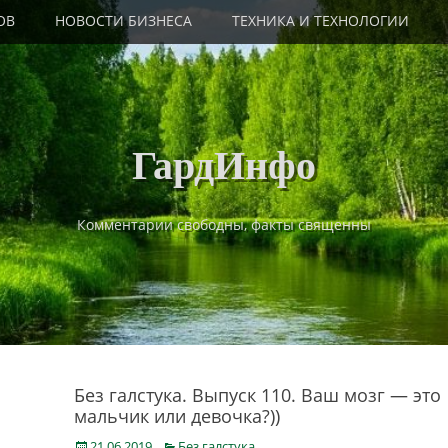
ОВ
НОВОСТИ БИЗНЕСА
ТЕХНИКА И ТЕХНОЛОГИИ
ГардИнфо
Комментарии свободны, факты священны
Без галстука. Выпуск 110. Ваш мозг — это
мальчик или девочка?))
Posted
Categories
21.06.2019
Без галстука