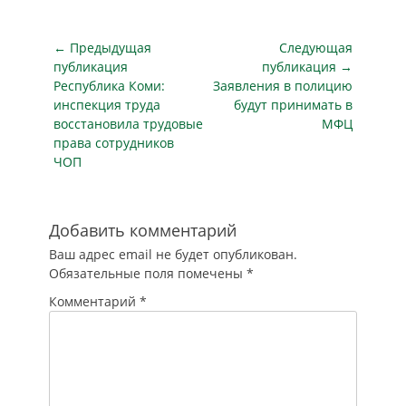
их - очень полезное
занятие. И мы
надеемся, что вы
Навигация
← Предыдущая
Следующая
не сразу
по
публикация
публикация →
посмотрите все
Предыдущая
Следующая
Республика Коми:
Заявления в полицию
записям
ответы, а
публикация
публикация
инспекция труда
будут принимать в
попытаетесь найти
восстановила трудовые
МФЦ
решение
права сотрудников
самостоятельно (А
ЧОП
ещё интереснее,
если будете делать
это "на…
Добавить комментарий
Ваш адрес email не будет опубликован.
Обязательные поля помечены
*
Комментарий
*