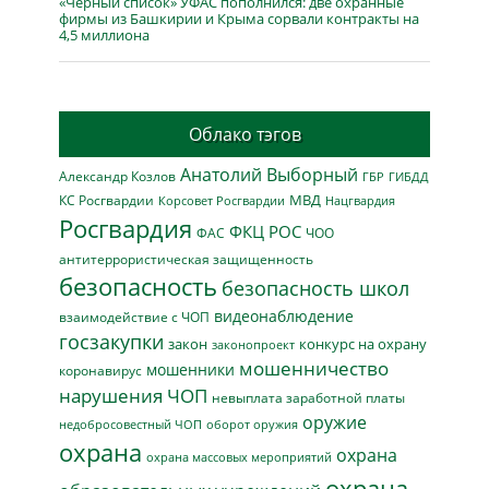
«Чёрный список» УФАС пополнился: две охранные
фирмы из Башкирии и Крыма сорвали контракты на
4,5 миллиона
Облако тэгов
Анатолий Выборный
Александр Козлов
ГБР
ГИБДД
МВД
КС Росгвардии
Нацгвардия
Корсовет Росгвардии
Росгвардия
ФКЦ РОС
ФАС
ЧОО
антитеррористическая защищенность
безопасность
безопасность школ
видеонаблюдение
взаимодействие с ЧОП
госзакупки
закон
конкурс на охрану
законопроект
мошенничество
мошенники
коронавирус
нарушения ЧОП
невыплата заработной платы
оружие
недобросовестный ЧОП
оборот оружия
охрана
охрана
охрана массовых мероприятий
охрана