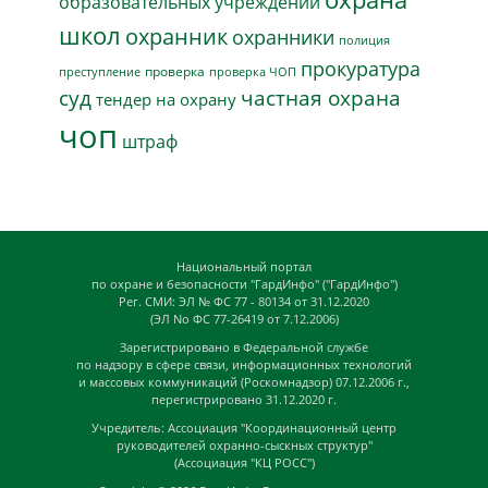
образовательных учреждений
школ
охранник
охранники
полиция
прокуратура
проверка
преступление
проверка ЧОП
суд
частная охрана
тендер на охрану
чоп
штраф
Национальный портал
по охране и безопасности "ГардИнфо" ("ГардИнфо")
Рег. СМИ: ЭЛ № ФС 77 - 80134 от 31.12.2020
(ЭЛ No ФС 77-26419 от 7.12.2006)
Зарегистрировано в Федеральной службе
по надзору в сфере связи, информационных технологий
и массовых коммуникаций (Роскомнадзор) 07.12.2006 г.,
перегистрировано 31.12.2020 г.
Учредитель: Ассоциация "Координационный центр
руководителей охранно-сыскных структур"
(Ассоциация "КЦ РОСС")