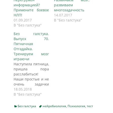
информацией?
развиваем
Примените боевое
многозадачность
НЛП!
14.07.2017
01.09.2017
В "Без галстука"
В "Без галстука"
Без галстука.
Выпуск 70.
Пятничная
Отгадайка.
Тренируем мозг
играючи
Наступила пятница,
пришла пора
расслабиться!
Наши простые и не
очень задачки
поднимут
18.05.2018
настроение и
В "Без галстука"
помогут весело и с
пользой провести
Categories
Tags
Без галстука
нейробиология
,
Психология
,
тест
время. Разгадывать