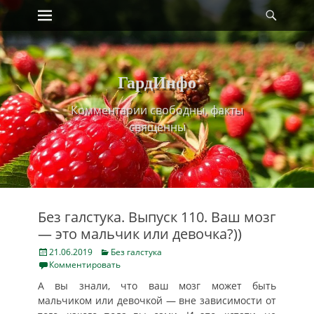
Primary Menu
Найт
Skip
to
content
ГардИнфо
Комментарии свободны, факты
священны
Без галстука. Выпуск 110. Ваш мозг
— это мальчик или девочка?))
Posted
Categories
21.06.2019
Без галстука
on
Комментировать
А вы знали, что ваш мозг может быть
мальчиком или девочкой — вне зависимости от