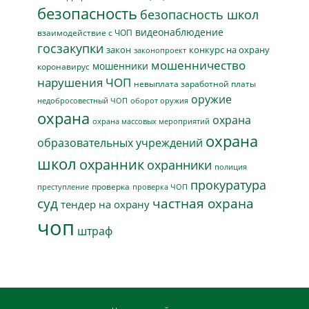
безопасность
безопасность школ
видеонаблюдение
взаимодействие с ЧОП
госзакупки
закон
конкурс на охрану
законопроект
мошенничество
мошенники
коронавирус
нарушения ЧОП
невыплата заработной платы
оружие
недобросовестный ЧОП
оборот оружия
охрана
охрана
охрана массовых мероприятий
охрана
образовательных учреждений
школ
охранник
охранники
полиция
прокуратура
проверка
преступление
проверка ЧОП
суд
частная охрана
тендер на охрану
чоп
штраф