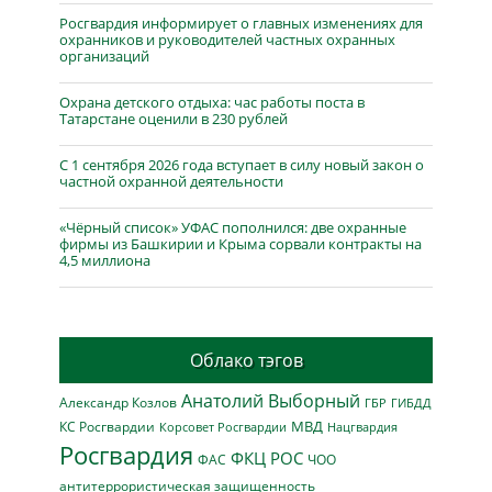
Росгвардия информирует о главных изменениях для
охранников и руководителей частных охранных
организаций
Охрана детского отдыха: час работы поста в
Татарстане оценили в 230 рублей
С 1 сентября 2026 года вступает в силу новый закон о
частной охранной деятельности
«Чёрный список» УФАС пополнился: две охранные
фирмы из Башкирии и Крыма сорвали контракты на
4,5 миллиона
Облако тэгов
Анатолий Выборный
Александр Козлов
ГБР
ГИБДД
МВД
КС Росгвардии
Нацгвардия
Корсовет Росгвардии
Росгвардия
ФКЦ РОС
ФАС
ЧОО
антитеррористическая защищенность