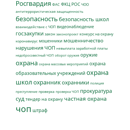
Росгвардия
ФКЦ РОС
ФАС
ЧОО
антитеррористическая защищенность
безопасность
безопасность школ
видеонаблюдение
взаимодействие с ЧОП
госзакупки
закон
конкурс на охрану
законопроект
мошенничество
мошенники
коронавирус
нарушения ЧОП
невыплата заработной платы
оружие
недобросовестный ЧОП
оборот оружия
охрана
охрана
охрана массовых мероприятий
охрана
образовательных учреждений
школ
охранник
охранники
полиция
прокуратура
проверка
преступление
проверка ЧОП
суд
частная охрана
тендер на охрану
чоп
штраф