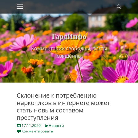
Primary Menu
Найт
Skip
to
content
ГардИнфо
Комментарии свободны, факты
священны
Склонение к потреблению
наркотиков в интернете может
стать новым составом
преступления
Posted
Categories
17.11.2020
Новости
on
Комментировать