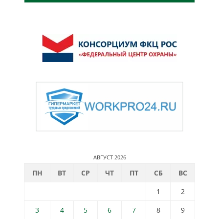
АВГУСТ 2026
ПН
ВТ
СР
ЧТ
ПТ
СБ
ВС
1
2
3
4
5
6
7
8
9