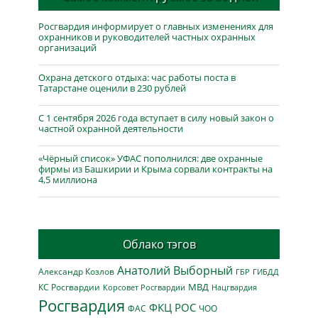
Росгвардия информирует о главных изменениях для
охранников и руководителей частных охранных
организаций
Охрана детского отдыха: час работы поста в
Татарстане оценили в 230 рублей
С 1 сентября 2026 года вступает в силу новый закон о
частной охранной деятельности
«Чёрный список» УФАС пополнился: две охранные
фирмы из Башкирии и Крыма сорвали контракты на
4,5 миллиона
Облако тэгов
Анатолий Выборный
Александр Козлов
ГБР
ГИБДД
МВД
КС Росгвардии
Нацгвардия
Корсовет Росгвардии
Росгвардия
ФКЦ РОС
ФАС
ЧОО