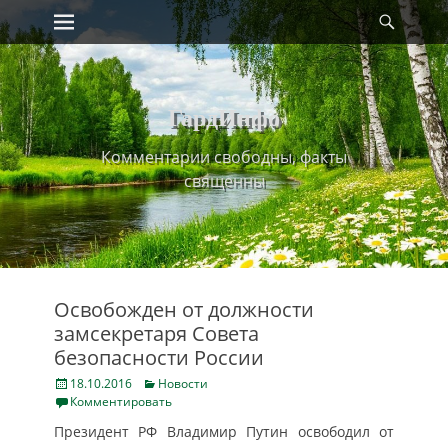
Primary Menu
Найт
Skip
to
content
ГардИнфо
Комментарии свободны, факты
священны
Освобожден от должности
замсекретаря Совета
безопасности России
Posted
Categories
18.10.2016
Новости
on
Комментировать
Президент РФ Владимир Путин освободил от