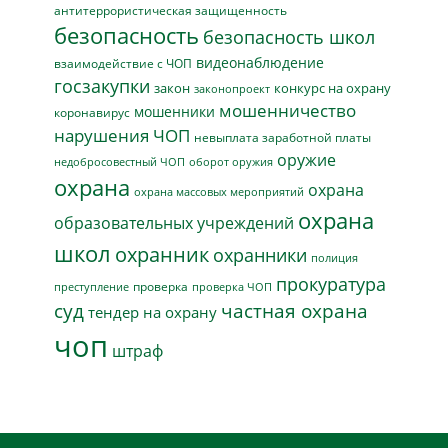
антитеррористическая защищенность
безопасность
безопасность школ
видеонаблюдение
взаимодействие с ЧОП
госзакупки
закон
конкурс на охрану
законопроект
мошенничество
мошенники
коронавирус
нарушения ЧОП
невыплата заработной платы
оружие
недобросовестный ЧОП
оборот оружия
охрана
охрана
охрана массовых мероприятий
охрана
образовательных учреждений
школ
охранник
охранники
полиция
прокуратура
проверка
преступление
проверка ЧОП
суд
частная охрана
тендер на охрану
чоп
штраф