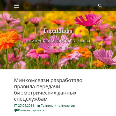
Primary Menu
Найт
Skip
to
content
ГардИнфо
Комментарии свободны, факты
священны
Минкомсвязи разработало
правила передачи
биометрических данных
спецслужбам
Posted
Categories
25.04.2018
Техника и технологии
on
Комментировать