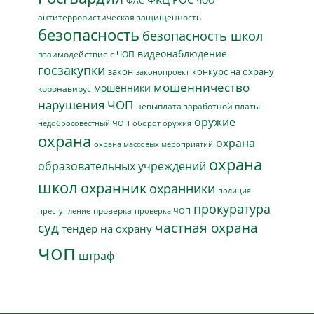
ФАС
ЧОО
антитеррористическая защищенность
безопасность
безопасность школ
видеонаблюдение
взаимодействие с ЧОП
госзакупки
закон
конкурс на охрану
законопроект
мошенничество
мошенники
коронавирус
нарушения ЧОП
невыплата заработной платы
оружие
недобросовестный ЧОП
оборот оружия
охрана
охрана
охрана массовых мероприятий
охрана
образовательных учреждений
школ
охранник
охранники
полиция
прокуратура
проверка
преступление
проверка ЧОП
суд
частная охрана
тендер на охрану
чоп
штраф