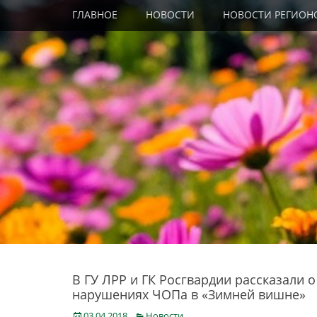
Primary Menu
Skip
ГЛАВНОЕ
НОВОСТИ
НОВОСТИ РЕГИОН
to
content
В ГУ ЛРР и ГК Росгвардии рассказали о
нарушениях ЧОПа в «Зимней вишне»
Posted
Categories
03.04.2018
Новости