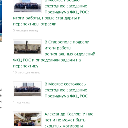
ежегодное заседание
Президиума ФКЦ РОС:
итоги работы, новые стандарты и
перспективы отрасли
5 месяцев назад
В Ставрополе подвели
итоги работы
региональных отделений
ФКЦ РОС и определили задачи на
перспективу
10 месяцев назад
В Москве состоялось
м
ежегодное заседание
е
Президиума ФКЦ РОС
и
1 год назад
»
Александр Козлов: У нас
нет и не может быть
скрытых мотивов и