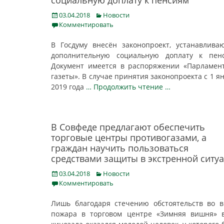
социальную доплату к пенсиям
Posted
Categories
03.04.2018
Новости
on
Комментировать
В Госдуму внесён законопроект, устанавлив
дополнительную социальную доплату к пенс
Документ имеется в распоряжении «Парламен
газеты». В случае принятия законопроекта с 1 я
2019 года
… Продолжить чтение …
В Совфеде предлагают обеспечить
торговые центры противогазами, а
граждан научить пользоваться
средствами защиты в экстренной ситу
Posted
Categories
03.04.2018
Новости
on
Комментировать
Лишь благодаря стечению обстоятельств во 
пожара в торговом центре «Зимняя вишня» 