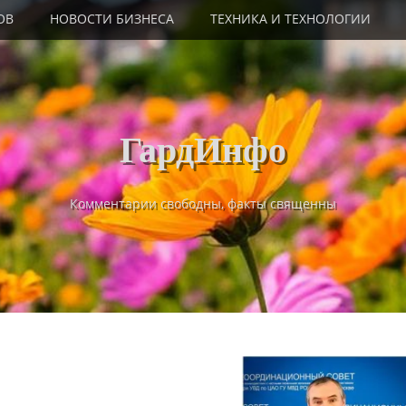
ОВ
НОВОСТИ БИЗНЕСА
ТЕХНИКА И ТЕХНОЛОГИИ
ГардИнфо
Комментарии свободны, факты священны