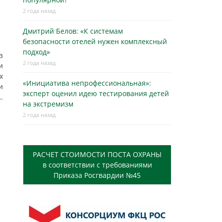
2 года назад
Дмитрий Белов: «К системам
безопасности отелей нужен комплексный
подход»
з
2 года назад
и
х
«Инициатива непрофессиональная»:
и
эксперт оценил идею тестирования детей
…
на экстремизм
2 года назад
РАСЧЕТ СТОИМОСТИ ПОСТА ОХРАНЫ
в соответствии с требованиями
Приказа Росгвардии №45