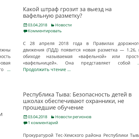
Какой штраф грозит за выезд на
вафельную разметку?
Posted
Categories
03.04.2018
Новости
on
Комментировать
C 28 апреля 2018 года в Правилах дорожног
лжны
движения (ПДД) появится новая разметка — 1.26, 
ость
обиходе называемая «вафельной» или прост
ровая
«вафельницей». Она представляет собой
ого
…
Продолжить чтение …
Республика Тыва: Безопасность детей в
школах обеспечивают охранники, не
прошедшие обучение
и
Posted
Categories
03.04.2018
Новости регионов
on
1 комментарий
Прокуратурой Тес-Хемского района Республики Тыв