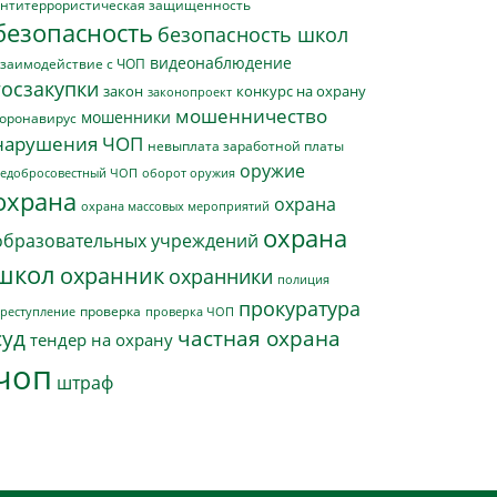
нтитеррористическая защищенность
безопасность
безопасность школ
видеонаблюдение
заимодействие с ЧОП
госзакупки
закон
конкурс на охрану
законопроект
мошенничество
мошенники
оронавирус
нарушения ЧОП
невыплата заработной платы
оружие
едобросовестный ЧОП
оборот оружия
охрана
охрана
охрана массовых мероприятий
охрана
образовательных учреждений
школ
охранник
охранники
полиция
прокуратура
проверка
реступление
проверка ЧОП
суд
частная охрана
тендер на охрану
чоп
штраф