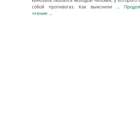
кинозала оказался молодой человек, у которого 
собой противогаз. Как выяснили
… Продол
чтение …