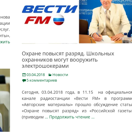
нова
ации
слуг.
ты»,
жить
Охране повысят разряд. Школьных
охранников могут вооружить
электрошокерами
Posted
Categories
03.04.2018
Новости
on
5 комментариев
Сегодня, 03.04.2018 года, в 11.15 на официально
канале радиостанции «Вести FM» в программ
«Авторские материалы» прошло обсуждение стать
«Охране повысят разряд» из «Российской газеты
(приводим
… Продолжить чтение …