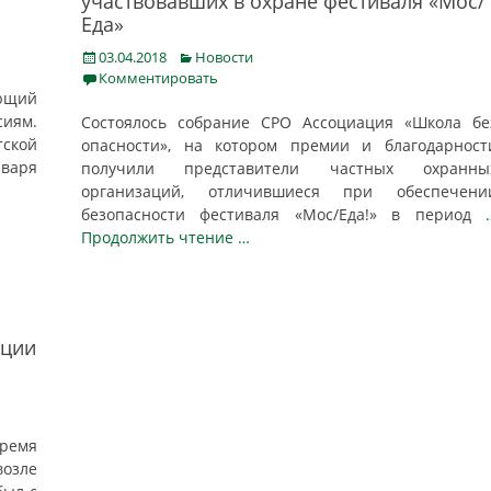
участвовавших в охране фестиваля «Мос/
Еда»
Posted
Categories
03.04.2018
Новости
on
Комментировать
ающий
иям.
Состоялось собрание СРО Ассоциация «Школа бе
тской
опасности», на котором премии и благодарност
нваря
получили представители частных охранны
организаций, отличившиеся при обеспечени
безопасности фестиваля «Мос/Еда!» в период
Продолжить чтение …
ации
время
возле