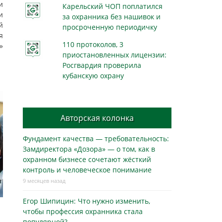
и
Карельский ЧОП поплатился
и
за охранника без нашивок и
й
просроченную периодичку
я
110 протоколов, 3
»
приостановленных лицензии:
Росгвардия проверила
кубанскую охрану
Авторская колонка
Фундамент качества — требовательность:
Замдиректора «Дозора» — о том, как в
охранном бизнесe сочетают жёсткий
контроль и человеческое понимание
9 месяцев назад
Егор Шипицин: Что нужно изменить,
чтобы профессия охранника стала
популярной?