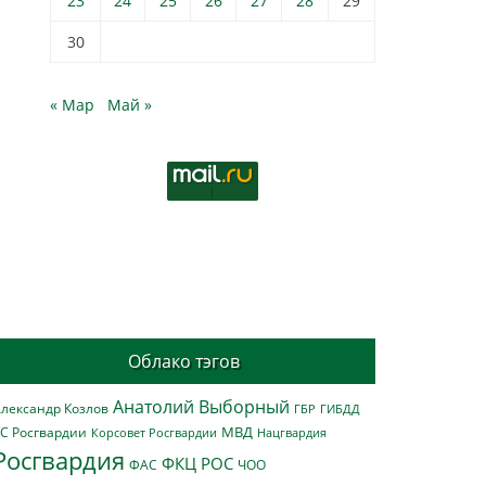
23
24
25
26
27
28
29
30
« Мар
Май »
Облако тэгов
Анатолий Выборный
лександр Козлов
ГБР
ГИБДД
МВД
С Росгвардии
Нацгвардия
Корсовет Росгвардии
Росгвардия
ФКЦ РОС
ФАС
ЧОО