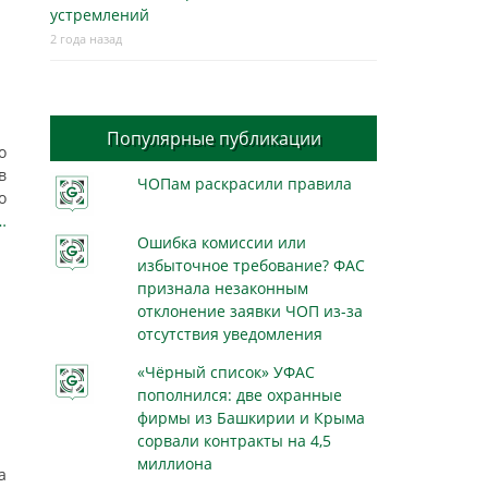
устремлений
2 года назад
Популярные публикации
о
в
ЧОПам раскрасили правила
о
…
Ошибка комиссии или
избыточное требование? ФАС
признала незаконным
отклонение заявки ЧОП из-за
отсутствия уведомления
«Чёрный список» УФАС
пополнился: две охранные
фирмы из Башкирии и Крыма
сорвали контракты на 4,5
миллиона
а