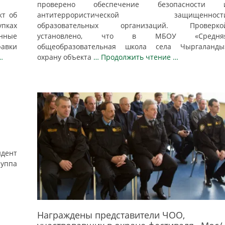
проверено обеспечение безопасности 
кт об
антитеррористической защищенност
упках
образовательных организаций. Проверко
нные
установлено, что в МБОУ «Средня
авки
общеобразовательная школа села Чыргаланды
…
охрану объекта
… Продолжить чтение …
дент
уппа
Награждены представители ЧОО,