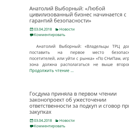
Анатолий Выборный: «Любой
цивилизованный бизнес начинается с
гарантий безопасности»
Posted
Categories
03.04.2018
Новости
on
Комментировать
Анатолий Выборный: «Владельцы ТРЦ до
поставить на первое место безопасн
посетителей, или уйти с рынка» «По СНиПам, иг
зона должна располагаться не выше втор
Продолжить чтение …
Госдума приняла в первом чтении
законопроект об ужесточении
ответственности за подкуп и сговор пр
закупках
Posted
Categories
03.04.2018
Новости
on
Комментировать