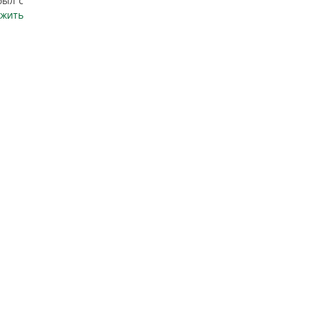
был с
жить