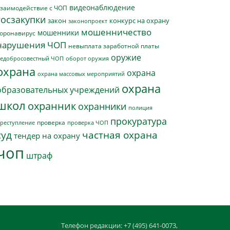
видеонаблюдение
заимодействие с ЧОП
госзакупки
закон
конкурс на охрану
законопроект
мошенничество
мошенники
оронавирус
нарушения ЧОП
невыплата заработной платы
оружие
едобросовестный ЧОП
оборот оружия
охрана
охрана
охрана массовых мероприятий
охрана
образовательных учреждений
школ
охранник
охранники
полиция
прокуратура
проверка
реступление
проверка ЧОП
суд
частная охрана
тендер на охрану
чоп
штраф
Телефон редакции: +7 (495) 641-0073,