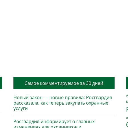
Самое комментируемое за 30 дней
А
Новый закон — новые правила: Росгвардия
К
рассказала, как теперь закупать охранные
услуги
а
Росгвардия информирует о главных
изменениях для охранников и