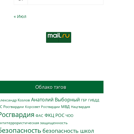
« Июл
Облако тэгов
Анатолий Выборный
лександр Козлов
ГБР
ГИБДД
МВД
С Росгвардии
Нацгвардия
Корсовет Росгвардии
Росгвардия
ФКЦ РОС
ФАС
ЧОО
нтитеррористическая защищенность
безопасность
безопасность школ