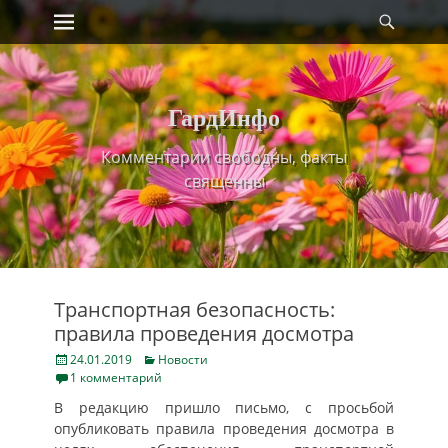
Primary Menu
Найт
Skip
to
content
ГардИнфо
Комментарии свободны, факты
священны
Транспортная безопасность:
правила проведения досмотра
Posted
Categories
24.01.2019
Новости
on
1 комментарий
В редакцию пришло письмо, с просьбой
опубликовать правила проведения досмотра в