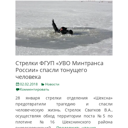
Стрелки ФГУП «УВО Минтранса
России» спасли тонущего
человека
Posted
Categories
02.02.2018
Новости
on
Комментировать
28 января стрелки отделения «Шексна»
предотвратили трагедию и спасли
человеческую жизнь. Стрелок Сватков В.А.,
осуществляя обход территории поста №5 по
плотине №16 Шекснинского района
гидросооружений
… Продолжить чтение …