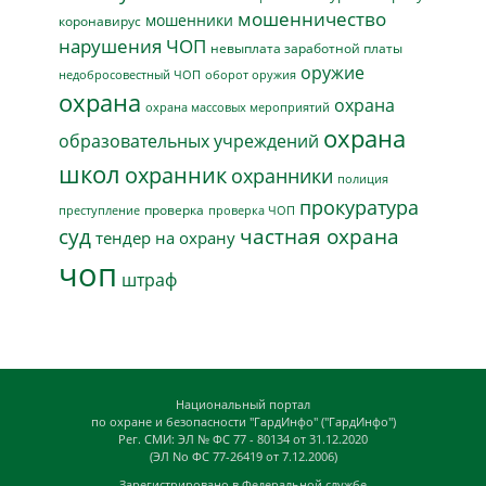
мошенничество
мошенники
коронавирус
нарушения ЧОП
невыплата заработной платы
оружие
недобросовестный ЧОП
оборот оружия
охрана
охрана
охрана массовых мероприятий
охрана
образовательных учреждений
школ
охранник
охранники
полиция
прокуратура
проверка
преступление
проверка ЧОП
суд
частная охрана
тендер на охрану
чоп
штраф
Национальный портал
по охране и безопасности "ГардИнфо" ("ГардИнфо")
Рег. СМИ: ЭЛ № ФС 77 - 80134 от 31.12.2020
(ЭЛ No ФС 77-26419 от 7.12.2006)
Зарегистрировано в Федеральной службе