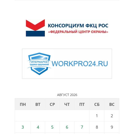
АВГУСТ 2026
ПН
ВТ
СР
ЧТ
ПТ
СБ
ВС
1
2
3
4
5
6
7
8
9