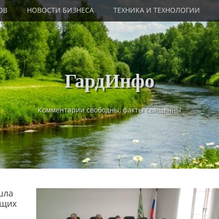
ОВ
НОВОСТИ БИЗНЕСА
ТЕХНИКА И ТЕХНОЛОГИИ
ГардИнфо
Комментарии свободны, факты священны
шла
ащих