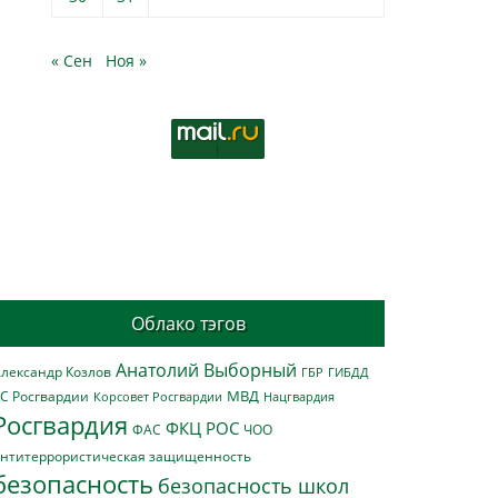
« Сен
Ноя »
Облако тэгов
Анатолий Выборный
лександр Козлов
ГБР
ГИБДД
МВД
С Росгвардии
Нацгвардия
Корсовет Росгвардии
Росгвардия
ФКЦ РОС
ФАС
ЧОО
нтитеррористическая защищенность
безопасность
безопасность школ