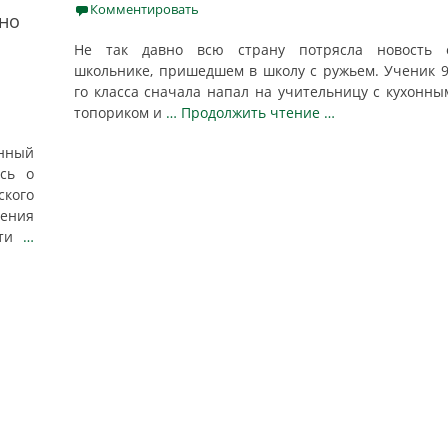
on
Комментировать
но
м
Не так давно всю страну потрясла новость 
школьнике, пришедшем в школу с ружьем. Ученик 9
го класса сначала напал на учительницу с кухонны
топориком и
… Продолжить чтение …
енный
сь о
кого
ения
сти
…