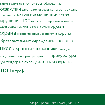
видеонаблюдение
заимодействие с ЧОП
госзакупки
закон
конкурс на охрану
законопроект
мошенничество
мошенники
оронавирус
нарушения ЧОП
невыплата заработной платы
оружие
едобросовестный ЧОП
оборот оружия
охрана
охрана
охрана массовых мероприятий
охрана
образовательных учреждений
школ
охранник
охранники
полиция
прокуратура
проверка
реступление
проверка ЧОП
суд
частная охрана
тендер на охрану
чоп
штраф
Телефон редакции: +7 (495) 641-0073,