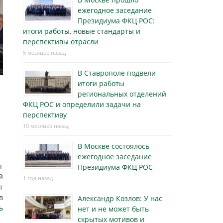
ежегодное заседание
Президиума ФКЦ РОС:
итоги работы, новые стандарты и
перспективы отрасли
5 месяцев назад
В Ставрополе подвели
итоги работы
региональных отделений
ФКЦ РОС и определили задачи на
перспективу
10 месяцев назад
В Москве состоялось
ежегодное заседание
г
Президиума ФКЦ РОС
й
1 год назад
т
в
Александр Козлов: У нас
ь
нет и не может быть
скрытых мотивов и