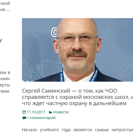
Такой
ния
…
у
вам в
ния»
ерты
Сергей Саминский — о том, как ЧОО
твом.
справляется с охраной московских школ, 
что ждет частную охрану в дальнейшем
Posted
Categories
11.10.2017
Новости
on
1 комментарий
Начало учебного года является самым непросты