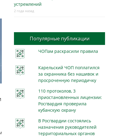
устремлений
2 года назад
Популярные публикации
ЧОПам раскрасили правила
Карельский ЧОП поплатился
за охранника без нашивок и
просроченную периодичку
110 протоколов, 3
приостановленных лицензии:
и
Росгвардия проверила
кубанскую охрану
В Росгвардии состоялись
назначения руководителей
м
территориальных органов