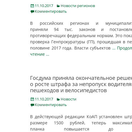
Posted
Categories
11.10.2017
Новости регионов
on
Комментировать
В российских регионах и муниципалит
приняли 94 тыс. законов и постановле
противоречащих федеральным нормам. Это пок
проверка Генпрокуратуры (ГП), прошедшая в п
половине 2017 года. Власти субъектов
… Продо
чтение …
Госдума приняла окончательное реше
о росте штрафа за непропуск водител
пешеходов и велосипедистов
Posted
Categories
11.10.2017
Новости
on
Комментировать
В действующей редакции КоАП установлен шт
размере 1500 рублей, теперь максимал
планка повышается до 2