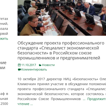
етах
ний,
азала
ервой
лжить
Обсуждение проекта профессионального
стандарта «Специалист экономической
безопасности» в Российском союзе
промышленников и предпринимателей
ние
Posted
Categories
11.10.2017
Новости
ями
on
Комментировать
10 октября 2017 директор НИЦ «Безопасность» Оле
Климочкин принял участие в обсуждении положени
проекта профессионального стандарта «Специалис
раф в
экономической безопасности», которое состоялось 
ьная
Российском Союзе Промышленников
… Продолжит
500
чтение …