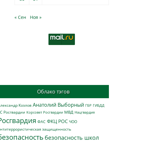
« Сен
Ноя »
Облако тэгов
Анатолий Выборный
лександр Козлов
ГБР
ГИБДД
МВД
С Росгвардии
Нацгвардия
Корсовет Росгвардии
Росгвардия
ФКЦ РОС
ФАС
ЧОО
нтитеррористическая защищенность
безопасность
безопасность школ