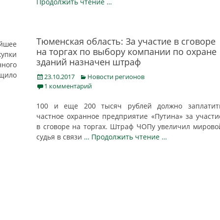
Продолжить чтение …
Тюменская область: За участие в сговоре
айшее
на торгах по выбору компании по охране
упки
зданий назначен штраф
ного
бщило
Posted
Categories
23.10.2017
Новости регионов
on
1 комментарий
100 и еще 200 тысяч рублей должно заплатит
частное охранное предприятие «Путина» за участи
в сговоре на торгах. Штраф ЧОПу увеличил мирово
судья в связи
… Продолжить чтение …