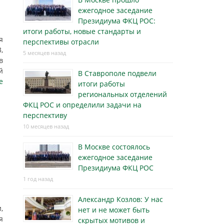
ежегодное заседание
Президиума ФКЦ РОС:
итоги работы, новые стандарты и
я
перспективы отрасли
,
5 месяцев назад
в
й
В Ставрополе подвели
е
итоги работы
региональных отделений
ФКЦ РОС и определили задачи на
перспективу
10 месяцев назад
В Москве состоялось
ежегодное заседание
Президиума ФКЦ РОС
1 год назад
Александр Козлов: У нас
,
нет и не может быть
я
скрытых мотивов и