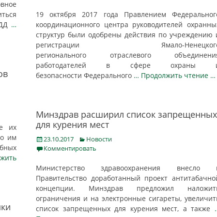
вное
ться
19 октября 2017 года Правлением Федеральног
БДД
…
координационного центра руководителей охранны
структур были одобрены действия по учреждению 
регистрации Ямало-Ненецког
регионального отраслевого объединени
работодателей в сфере охраны 
ов
безопасности Федерального
… Продолжить чтение …
Минздрав расширил список запрещенных
для курения мест
е их
го им
Posted
Categories
23.10.2017
Новости
бных
on
Комментировать
жить
Министерство здравоохранения внесло 
Правительство доработанный проект антитабачно
концепции. Минздрав предложил наложит
ограничения и на электронные сигареты, увеличит
пки
список запрещенных для курения мест, а также