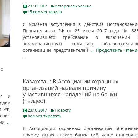
Posted
Categories
23.10.2017
Авторская колонка
on
15 комментариев
С момента вступления в действие Постановлени
Правительства РФ от 25 июля 2017 года № 883
установившего требование о включении 
экзаменационную комиссию образовательно
организации представителей
… Продолжить чтени
…
т»
Казахстан: В Ассоциации охранных
организаций назвали причину
участившихся нападений на банки
ля и
(+видео)
рдии
и РФ)
Posted
Categories
23.10.2017
Новости
on
ович
Комментировать
ции
…
В Ассоциации охранных организаций объяснили
почему казахстанские банки всё чаще становятс