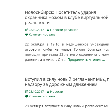
Новосибирск: Посетитель ударил
охранника ножом в клубе виртуальной
реальности
Posted
Categories
23.10.2017
Новости регионов
on
Комментировать
22 октября в 19:10 в медицинское учрежден
игрового клуба на улице Гоголя бригада «с
помощи» привезла 23-летнего охранника с но
ранением в живот. Он
… Продолжить чтение …
Вступил в силу новый регламент МВД 
надзору за дорожным движением
Posted
Categories
23.10.2017
Новости
on
Комментировать
20 октября вступает в силу новый регламент М