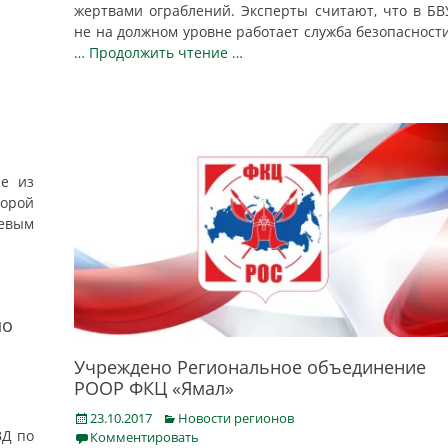
жертвами ограблений. Эксперты считают, что в БВ
не на должном уровне работает служба безопасности
… Продолжить чтение …
ие из
корой
жевым
по
Учреждено Региональное объединение
РООР ФКЦ «Ямал»
Posted
Categories
23.10.2017
Новости регионов
ВД по
on
Комментировать