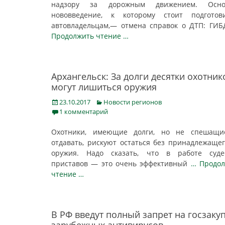
надзору за дорожным движением. Осно
нововведение, к которому стоит подготови
автовладельцам,— отмена справок о ДТП: ГИ
Продолжить чтение …
Архангельск: За долги десятки охотник
могут лишиться оружия
Posted
Categories
23.10.2017
Новости регионов
on
1 комментарий
Охотники, имеющие долги, но не спешащи
отдавать, рискуют остаться без принадлежаще
оружия. Надо сказать, что в работе суде
приставов — это очень эффективный
… Продол
чтение …
В РФ введут полный запрет на госзаку