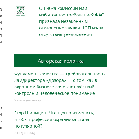
Ошибка комиссии или
о
избыточное требование? ФАС
х
признала незаконным
и
отклонение заявки ЧОП из-за
о
отсутствия уведомления
я
и
Авторская колонка
Фундамент качества — требовательность:
Замдиректора «Дозора» — о том, как в
охранном бизнесe сочетают жёсткий
контроль и человеческое понимание
9 месяцев назад
в
Егор Шипицин: Что нужно изменить,
й
чтобы профессия охранника стала
ь
популярной?
ь
2 года назад
…