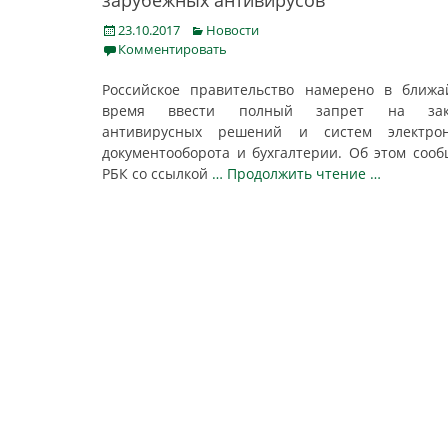
зарубежных антивирусов
Posted
Categories
23.10.2017
Новости
on
Комментировать
Российское правительство намерено в ближ
время ввести полный запрет на зак
антивирусных решений и систем электрон
документооборота и бухгалтерии. Об этом соо
РБК со ссылкой
… Продолжить чтение …