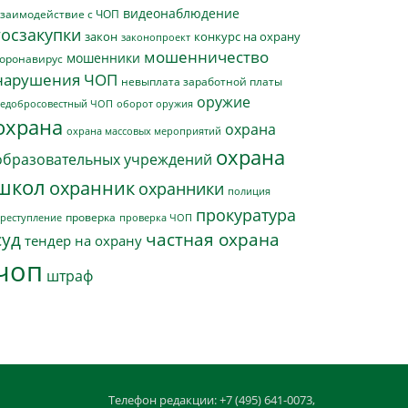
видеонаблюдение
заимодействие с ЧОП
госзакупки
закон
конкурс на охрану
законопроект
мошенничество
мошенники
оронавирус
нарушения ЧОП
невыплата заработной платы
оружие
едобросовестный ЧОП
оборот оружия
охрана
охрана
охрана массовых мероприятий
охрана
образовательных учреждений
школ
охранник
охранники
полиция
прокуратура
проверка
реступление
проверка ЧОП
суд
частная охрана
тендер на охрану
чоп
штраф
Телефон редакции: +7 (495) 641-0073,