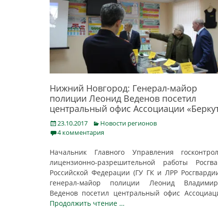
Нижний Новгород: Генерал-майор
полиции Леонид Веденов посетил
центральный офис Ассоциации «Берку
Posted
Categories
23.10.2017
Новости регионов
on
4 комментария
Начальник Главного Управления госконтро
лицензионно-разрешительной работы Росгва
Российской Федерации (ГУ ГК и ЛРР Росгварди
генерал-майор полиции Леонид Владимир
Веденов посетил центральный офис Ассоциа
Продолжить чтение …