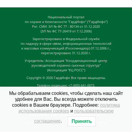
Национальный портал
по охране и безопасности "ГардИнфо" ("ГардИнфо")
Рег. СМИ: ЭЛ № ФС 77 - 80134 от 31.12.2020
(ЭЛ No ФС 77-26419 от 7.12.2006)
Зарегистрировано в Федеральной службе
по надзору в сфере связи, информационных технологий
и массовых коммуникаций (Роскомнадзор) 07.12.2006 г.,
перегистрировано 31.12.2020 г.
Учредитель: Ассоциация "Координационный центр
руководителей охранно-сыскных структур"
(Ассоциация "КЦ РОСС")
Copyright © 2026
ГардИнфо
Все права защищены.
Телефон редакции: +7 (495) 641-0073,
Адрес электронной почты редакции:
Мы обрабатываем cookies, чтобы сделать наш сайт
news@guardinfo.online
удобнее для Вас. Вы всегда можете отключить
Главный редактор: Кузьмин Д.А.
cookies в Вашем браузере. Подробнее:
политика
На сайте могут быть размещены
использования cookies
и
пользовательское
материалы с возрастным ограничением "16+"
соглашение
.
Принять
GuardInfo based on Catch Adaptive by
Catch Themes