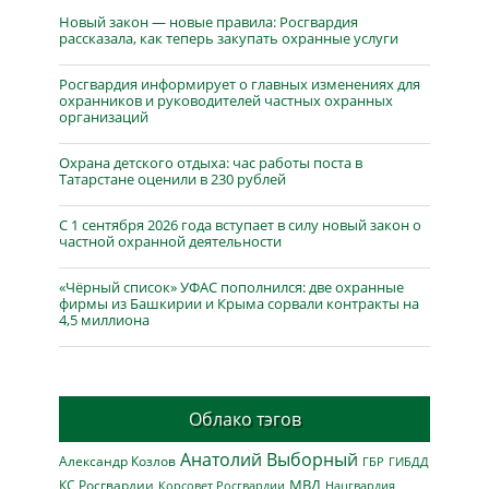
Новый закон — новые правила: Росгвардия
рассказала, как теперь закупать охранные услуги
Росгвардия информирует о главных изменениях для
охранников и руководителей частных охранных
организаций
Охрана детского отдыха: час работы поста в
Татарстане оценили в 230 рублей
С 1 сентября 2026 года вступает в силу новый закон о
частной охранной деятельности
«Чёрный список» УФАС пополнился: две охранные
фирмы из Башкирии и Крыма сорвали контракты на
4,5 миллиона
Облако тэгов
Анатолий Выборный
Александр Козлов
ГБР
ГИБДД
МВД
КС Росгвардии
Нацгвардия
Корсовет Росгвардии