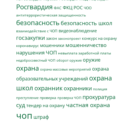
Росгвардия
ФКЦ РОС
ФАС
ЧОО
антитеррористическая защищенность
безопасность
безопасность школ
видеонаблюдение
взаимодействие с ЧОП
госзакупки
закон
конкурс на охрану
законопроект
мошенничество
мошенники
коронавирус
нарушения ЧОП
невыплата заработной платы
оружие
недобросовестный ЧОП
оборот оружия
охрана
охрана
охрана массовых мероприятий
охрана
образовательных учреждений
школ
охранник
охранники
полиция
прокуратура
проверка
преступление
проверка ЧОП
суд
частная охрана
тендер на охрану
чоп
штраф