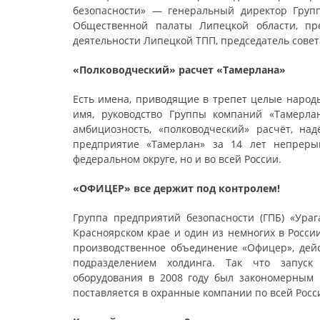
безопасности» — генеральный директор Груп
Общественной палаты Липецкой области, пре
деятельности Липецкой ТПП, председатель сове
«Полководческий» расчет «Тамерлана»
Есть имена, приводящие в трепет целые народ
имя, руководство Группы компаний «Тамерл
амбициозность, «полководческий» расчёт, на
предприятие «Тамерлан» за 14 лет непрерыв
федеральном округе, но и во всей России.
«ОФИЦЕР» все держит под контролем!
Группа предприятий безопасности (ГПБ) «Ура
Красноярском крае и один из немногих в Росси
производственное объединение «Офицер», дей
подразделением холдинга. Так что запуск
оборудования в 2008 году был закономерным 
поставляется в охранные компании по всей Рос