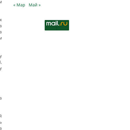
м
« Мар
Май »
х
а
а
м
у
,
у
а
й
ь
а