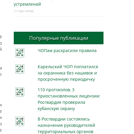
устремлений
2 года назад
ё
Популярные публикации
о
й
ЧОПам раскрасили правила
Карельский ЧОП поплатился
м
за охранника без нашивок и
ю
просроченную периодичку
110 протоколов, 3
приостановленных лицензии:
Росгвардия проверила
и
кубанскую охрану
е
и
В Росгвардии состоялись
о
назначения руководителей
е
территориальных органов