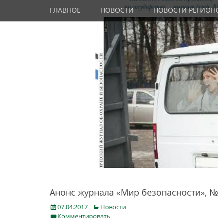
Primary Menu
Skip
ГЛАВНОЕ
НОВОСТИ
НОВОСТИ РЕГИОН
to
content
Анонс журнала «Мир безопасности», № 
Posted
Categories
07.04.2017
Новости
on
Комментировать