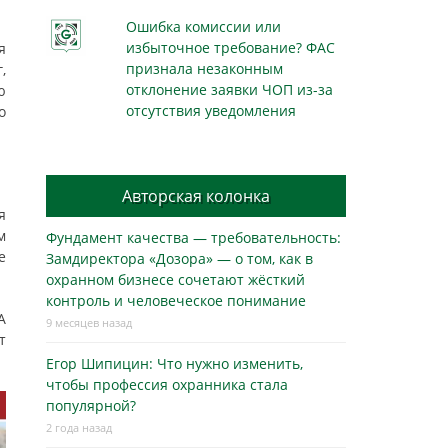
Ошибка комиссии или
избыточное требование? ФАС
я
признала незаконным
,
отклонение заявки ЧОП из-за
ю
отсутствия уведомления
о
Авторская колонка
я
м
Фундамент качества — требовательность:
е
Замдиректора «Дозора» — о том, как в
охранном бизнесe сочетают жёсткий
контроль и человеческое понимание
А
9 месяцев назад
т
Егор Шипицин: Что нужно изменить,
чтобы профессия охранника стала
популярной?
2 года назад