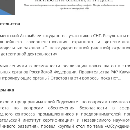
ательства
ментской Ассамблеи государств – участников СНГ. Результаты е
нейшего совершенствования охранного и детективног
модельных законов «О негосударственной (частной) охранно
) детективной деятельности»
азмышлениями о возможности реализации новых шагов в это
льных органов Российской Федерации, Правительства РФ? Каку
контролирующие органы? Ответов на эти вопросы пока нет…
о рынка
иков и предпринимателей Подкомитет по вопросам научного 
итета по вопросам обеспечения безопасности в сфер
одного конгресса промышленников и предпринимателей, пр
ательский институт сертификации» и Независимого научног
йчивого развития», провёл круглый стол по теме «Обсуждени