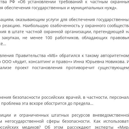
ства РФ «Об установлении требований к частным охранны
я обеспечения государственных и муниципальных нужд».
ациям, оказывающим услуги для обеспечения государственны
 реакцию. Наибольшую озабоченность у охранного сообществ
чия в штате частной охранной организации, претендующей н
 закупках, не менее 100 работников, обладающих правовы
сё…
вления Правительства «МБ» обратился к такому авторитетном
р ООО «Аудит, консалтинг и право+» Инна Юрьевна Новикова. И
ализе проект постановления противоречит существующем
чения безопасности российских врачей, в частности, персонал
о проблема эта вскоре обострится до предела…
лиции и ограниченных штатных ресурсов вневедомственно
м негосударственной сферы безопасности. Как использоват
ссийских медиков? Об этом рассуждают эксперты «Мир