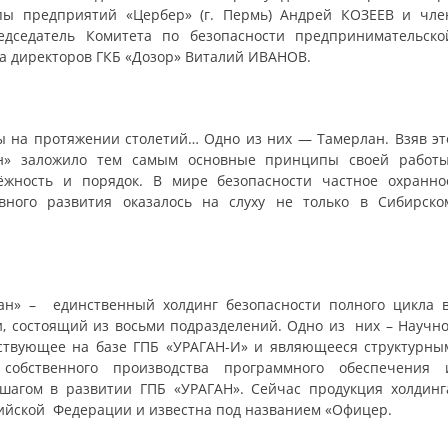
пы предприятий «Цербер» (г. Пермь) Андрей КОЗЕЕВ и чле
дседатель Комитета по безопасности предпринимательско
та директоров ГКБ «Дозор» Виталий ИВАНОВ.
ы на протяжении столетий… Одно из них — Тамерлан. Взяв эт
ан» заложило тем самым основные принципы своей работы
дёжность и порядок. В мире безопасности частное охранно
ного развития оказалось на слуху не только в Сибирско
ган» – единственный холдинг безопасности полного цикла 
и, состоящий из восьми подразделений. Одно из них – Научно
ствующее на базе ГПБ «УРАГАН-И» и являющееся структурны
 собственного производства программного обеспечения 
шагом в развитии ГПБ «УРАГАН». Сейчас продукция холдинг
сийской Федерации и известна под названием «Офицер.