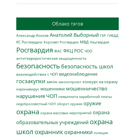
Облако тэгов
Анатолий Выборный
Александр Козлов
ГБР
ГИБДД
МВД
КС Росгвардии
Нацгвардия
Корсовет Росгвардии
Росгвардия
ФКЦ РОС
ФАС
ЧОО
антитеррористическая защищенность
безопасность
безопасность школ
видеонаблюдение
взаимодействие с ЧОП
госзакупки
закон
конкурс на охрану
законопроект
мошенничество
мошенники
коронавирус
нарушения ЧОП
невыплата заработной платы
оружие
недобросовестный ЧОП
оборот оружия
охрана
охрана
охрана массовых мероприятий
охрана
образовательных учреждений
школ
охранник
охранники
полиция