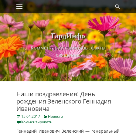
Primary Menu
Найт
Skip
to
content
ГардИнфо
Комментарии свободны, факты
священны
Наши поздравления! День
рождения Зеленского Геннадия
Ивановича
Posted
Categories
15.04.2017
Новости
on
Комментировать
Геннадий Иванович Зеленский — генеральный