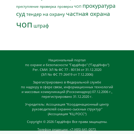
прокуратура
проверка
преступление
проверка ЧОП
суд
частная охрана
тендер на охрану
чоп
штраф
Национальный портал
по охране и безопасности "ГардИнфо" ("ГардИнфо")
Рег. СМИ: ЭЛ № ФС 77 - 80134 от 31.12.2020
(ЭЛ No ФС 77-26419 от 7.12.2006)
Зарегистрировано в Федеральной службе
по надзору в сфере связи, информационных технологий
и массовых коммуникаций (Роскомнадзор) 07.12.2006 г.,
перегистрировано 31.12.2020 г.
Учредитель: Ассоциация "Координационный центр
руководителей охранно-сыскных структур"
(Ассоциация "КЦ РОСС")
Copyright © 2026
ГардИнфо
Все права защищены.
Телефон редакции: +7 (495) 641-0073,