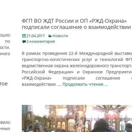
ФГП ВО ЖДТ России и ОП «РЖД-Охрана»
подписали соглашение о взаимодействии
ошло
Posted
Categories
21.04.2017
Новости
on
Ф по
2 комментария
ости.
В рамках проведения 22-й Международной выставк
нного
транспортно-логистических услуг и технологий ФГ
ведомственная охрана железнодорожного транспорт
Российской Федерации» и Охранное Предприяти
«РЖД-Охрана» подписали соглашение 
тое
взаимодействии.
… Продолжить чтение …
авило
нных