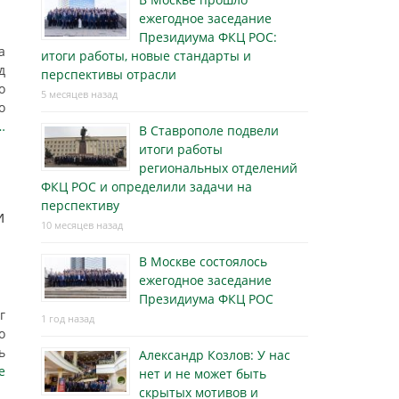
ежегодное заседание
Президиума ФКЦ РОС:
а
итоги работы, новые стандарты и
д
перспективы отрасли
о
5 месяцев назад
о
…
В Ставрополе подвели
итоги работы
региональных отделений
ФКЦ РОС и определили задачи на
перспективу
и
10 месяцев назад
В Москве состоялось
ежегодное заседание
Президиума ФКЦ РОС
г
1 год назад
о
ь
Александр Козлов: У нас
е
нет и не может быть
скрытых мотивов и