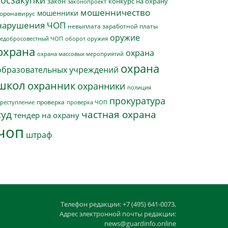
госзакупки
закон
конкурс на охрану
законопроект
мошенничество
мошенники
оронавирус
нарушения ЧОП
невыплата заработной платы
оружие
едобросовестный ЧОП
оборот оружия
охрана
охрана
охрана массовых мероприятий
охрана
образовательных учреждений
школ
охранник
охранники
полиция
прокуратура
проверка
реступление
проверка ЧОП
суд
частная охрана
тендер на охрану
чоп
штраф
Телефон редакции: +7 (495) 641-0073,
Адрес электронной почты редакции:
news@guardinfo.online