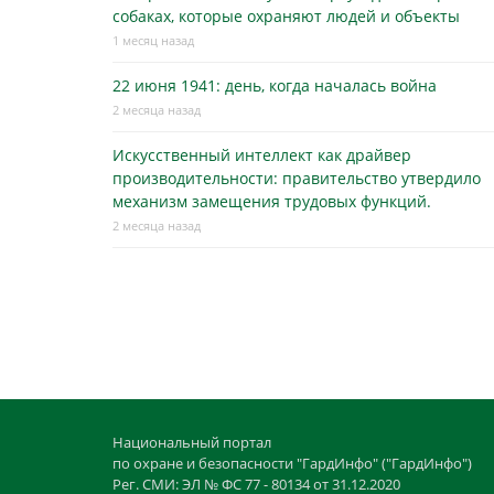
собаках, которые охраняют людей и объекты
1 месяц назад
22 июня 1941: день, когда началась война
2 месяца назад
Искусственный интеллект как драйвер
производительности: правительство утвердило
механизм замещения трудовых функций.
2 месяца назад
Национальный портал
по охране и безопасности "ГардИнфо" ("ГардИнфо")
Рег. СМИ: ЭЛ № ФС 77 - 80134 от 31.12.2020