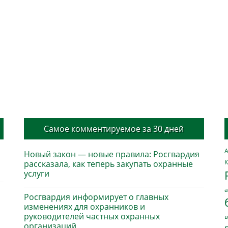
Самое комментируемое за 30 дней
А
Новый закон — новые правила: Росгвардия
К
рассказала, как теперь закупать охранные
услуги
а
Росгвардия информирует о главных
изменениях для охранников и
руководителей частных охранных
в
организаций