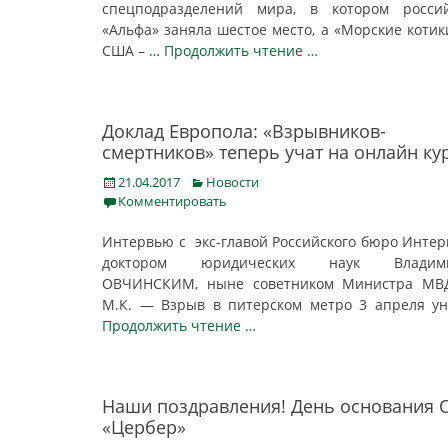
спецподразделений мира, в котором россий
«Альфа» заняла шестое место, а «Морские котик
США –
… Продолжить чтение …
Доклад Европола: «Взрывников-
смертников» теперь учат на онлайн ку
Posted
Categories
21.04.2017
Новости
on
Комментировать
Интервью с экс-главой Российского бюро Интер
доктором юридических наук Владим
ОВЧИНСКИМ, ныне советником Министра МВ
М.К. — Взрыв в питерском метро 3 апреля у
Продолжить чтение …
Наши поздравления! День основания
«Цербер»