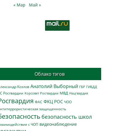
« Мар
Май »
Облако тэгов
Анатолий Выборный
лександр Козлов
ГБР
ГИБДД
МВД
С Росгвардии
Нацгвардия
Корсовет Росгвардии
Росгвардия
ФКЦ РОС
ФАС
ЧОО
нтитеррористическая защищенность
безопасность
безопасность школ
видеонаблюдение
заимодействие с ЧОП