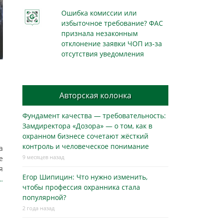
Ошибка комиссии или
избыточное требование? ФАС
признала незаконным
отклонение заявки ЧОП из-за
отсутствия уведомления
Авторская колонка
Фундамент качества — требовательность:
Замдиректора «Дозора» — о том, как в
охранном бизнесe сочетают жёсткий
контроль и человеческое понимание
а
9 месяцев назад
е
я
Егор Шипицин: Что нужно изменить,
…
чтобы профессия охранника стала
популярной?
2 года назад