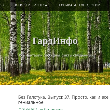
ОВ
НОВОСТИ БИЗНЕСА
ТЕХНИКА И ТЕХНОЛОГИИ
ГардИнфо
Комментарии свободны, факты священны
Без Галстука. Выпуск 37. Просто, как и все
гениальное
Posted
Categories
21.04.2017
Без галстука