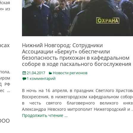
ская
и» из
рсах
Нижний Новгород: Сотрудники
Ассоциации «Беркут» обеспечили
безопасность прихожан в кафедральном
соборе в ходе пасхального богослужения
пола,
Posted
Categories
21.04.2017
Новости регионов
иром
on
1 комментарий
Д РФ
нес
…
В ночь на 16 апреля, в праздник Светлого Христов
Воскресения, в нижегородском кафедральном собор
в честь святого благоверного великого княз
Александра Невского митрополит Нижегородский и
Продолжить чтение …
 ООО