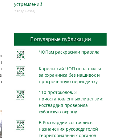
устремлений
2 года назад
Популярные публикации
ЧОПам раскрасили правила
и
П
а
Карельский ЧОП поплатился
е
за охранника без нашивок и
о
просроченную периодичку
110 протоколов, 3
приостановленных лицензии:
Росгвардия проверила
кубанскую охрану
В Росгвардии состоялись
назначения руководителей
территориальных органов