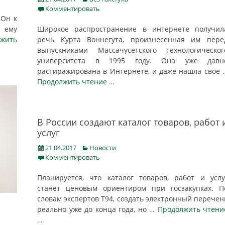
on
Комментировать
 Он к
Я ему
Широкое распространение в интернете получил
лжить
речь Курта Воннегута, произнесенная им пере
выпускниками Массачусетского технологическог
университета в 1995 году. Она уже давн
растиражирована в Интернете, и даже нашла свое
Продолжить чтение …
В России создают каталог товаров, работ 
услуг
Posted
Categories
21.04.2017
Новости
on
Комментировать
Планируется, что каталог товаров, работ и услу
станет ценовым ориентиром при госзакупках. П
словам экспертов Т94, создать электронный перечен
реально уже до конца года, но
… Продолжить чтени
…