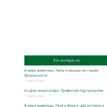
Это интересно
В мире животных: Лапы и крылья на страже
безопасности
1 неделя назад
Ко Дню инкассатора: Профессия под прицелом
1 неделя назад
В мире животных. Пуля и Беркут: две истории о