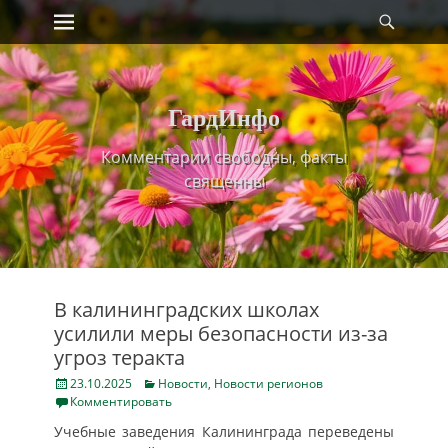
Primary Menu
Найт
Skip
to
content
ГардИнфо
Комментарии свободны, факты
священны
В калининградских школах
усилили меры безопасности из-за
угроз теракта
Posted
Categories
23.10.2025
Новости
,
Новости регионов
on
Комментировать
Учебные заведения Калининграда переведены