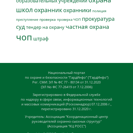
образовательных учреждений
школ
охранник
охранники
полиция
прокуратура
проверка
преступление
проверка ЧОП
суд
частная охрана
тендер на охрану
чоп
штраф
Национальный портал
по охране и безопасности "ГардИнфо" ("ГардИнфо")
Рег. СМИ: ЭЛ № ФС 77 - 80134 от 31.12.2020
(ЭЛ No ФС 77-26419 от 7.12.2006)
Зарегистрировано в Федеральной службе
по надзору в сфере связи, информационных технологий
и массовых коммуникаций (Роскомнадзор) 07.12.2006 г.,
перегистрировано 31.12.2020 г.
Учредитель: Ассоциация "Координационный центр
руководителей охранно-сыскных структур"
(Ассоциация "КЦ РОСС")