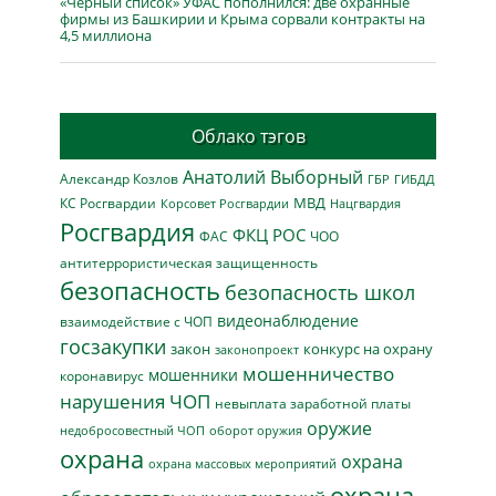
«Чёрный список» УФАС пополнился: две охранные
фирмы из Башкирии и Крыма сорвали контракты на
4,5 миллиона
Облако тэгов
Анатолий Выборный
Александр Козлов
ГБР
ГИБДД
МВД
КС Росгвардии
Нацгвардия
Корсовет Росгвардии
Росгвардия
ФКЦ РОС
ФАС
ЧОО
антитеррористическая защищенность
безопасность
безопасность школ
видеонаблюдение
взаимодействие с ЧОП
госзакупки
закон
конкурс на охрану
законопроект
мошенничество
мошенники
коронавирус
нарушения ЧОП
невыплата заработной платы
оружие
недобросовестный ЧОП
оборот оружия
охрана
охрана
охрана массовых мероприятий
охрана