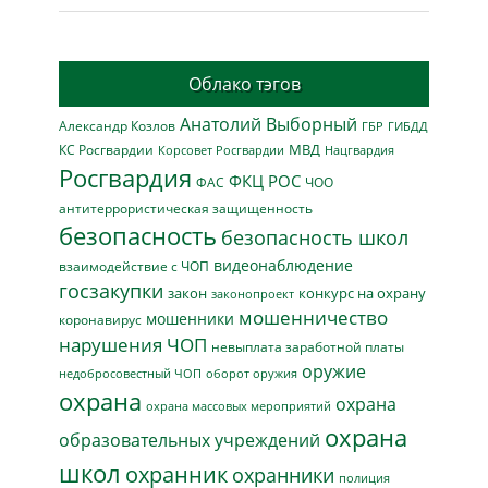
Облако тэгов
Анатолий Выборный
Александр Козлов
ГБР
ГИБДД
МВД
КС Росгвардии
Нацгвардия
Корсовет Росгвардии
Росгвардия
ФКЦ РОС
ФАС
ЧОО
антитеррористическая защищенность
безопасность
безопасность школ
видеонаблюдение
взаимодействие с ЧОП
госзакупки
закон
конкурс на охрану
законопроект
мошенничество
мошенники
коронавирус
нарушения ЧОП
невыплата заработной платы
оружие
недобросовестный ЧОП
оборот оружия
охрана
охрана
охрана массовых мероприятий
охрана
образовательных учреждений
школ
охранник
охранники
полиция