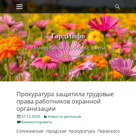
Primary Menu
Найт
Skip
to
content
ГардИнфо
Комментарии свободны, факты
священны
Прокуратура защитила трудовые
права работников охранной
организации
Posted
Categories
07.12.2020
Новости регионов
on
Комментировать
Соликамская городская прокуратура Пермского