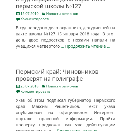
пермской школы №127
Posted
Categories
15.07.2019
Новости регионов
on
Комментировать
В суд передано дело охранника, дежурившей на
вахте школы №127 15 января 2018 года. В этот
день двое подростков с ножами напали на
учащихся четвертого
… Продолжить чтение …
Пермский край: Чиновников
проверят на полиграфе
Posted
Categories
23.07.2018
Новости регионов
on
Комментировать
Указ об этом подписал губернатор Пермского
края Максим Решетников. Текст указа
опубликован на официальном Интернет-
портале правовой информации. Пройти
проверку предложат как уже действующим
сотрудникам, чья
… Продолжить чтение …