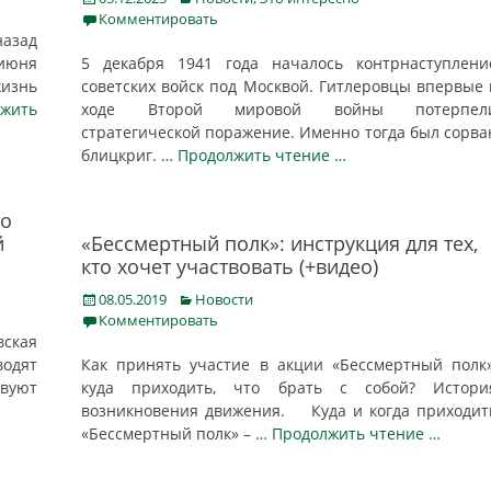
on
Комментировать
азад
 июня
5 декабря 1941 года началось контрнаступлени
изнь
советских войск под Москвой. Гитлеровцы впервые 
жить
ходе Второй мировой войны потерпел
стратегической поражение. Именно тогда был сорва
блицкриг.
… Продолжить чтение …
то
й
«Бессмертный полк»: инструкция для тех,
кто хочет участвовать (+видео)
Posted
Categories
08.05.2019
Новости
on
Комментировать
вская
водят
Как принять участие в акции «Бессмертный полк»
твуют
куда приходить, что брать с собой? Истори
возникновения движения. Куда и когда приходит
«Бессмертный полк» –
… Продолжить чтение …