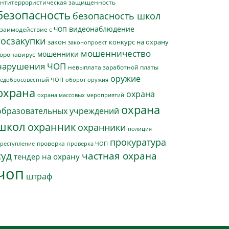
нтитеррористическая защищенность
безопасность
безопасность школ
видеонаблюдение
заимодействие с ЧОП
госзакупки
закон
конкурс на охрану
законопроект
мошенничество
мошенники
оронавирус
нарушения ЧОП
невыплата заработной платы
оружие
едобросовестный ЧОП
оборот оружия
охрана
охрана
охрана массовых мероприятий
охрана
образовательных учреждений
школ
охранник
охранники
полиция
прокуратура
проверка
реступление
проверка ЧОП
суд
частная охрана
тендер на охрану
чоп
штраф