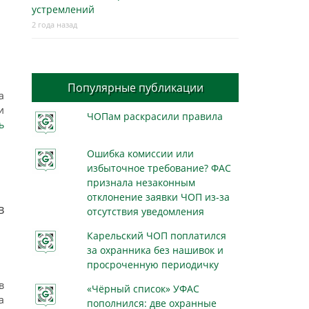
устремлений
2 года назад
Популярные публикации
а
и
ЧОПам раскрасили правила
ь
Ошибка комиссии или
избыточное требование? ФАС
признала незаконным
отклонение заявки ЧОП из-за
в
отсутствия уведомления
Карельский ЧОП поплатился
за охранника без нашивок и
просроченную периодичку
в
«Чёрный список» УФАС
а
пополнился: две охранные