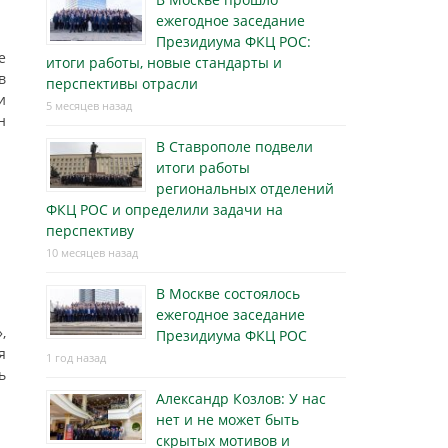
ежегодное заседание
Президиума ФКЦ РОС:
е
итоги работы, новые стандарты и
в
перспективы отрасли
и
5 месяцев назад
н
В Ставрополе подвели
итоги работы
региональных отделений
ФКЦ РОС и определили задачи на
перспективу
10 месяцев назад
В Москве состоялось
ежегодное заседание
,
Президиума ФКЦ РОС
я
1 год назад
ь
Александр Козлов: У нас
нет и не может быть
скрытых мотивов и