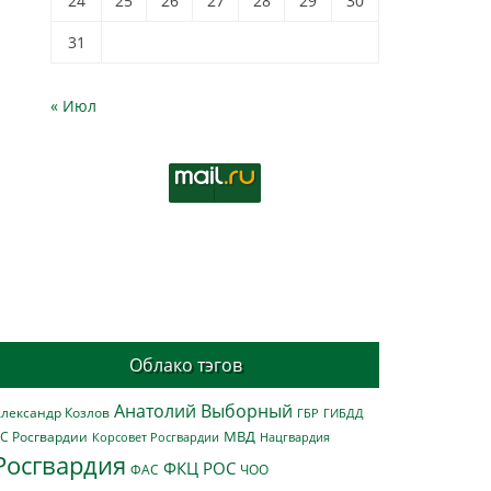
24
25
26
27
28
29
30
31
« Июл
Облако тэгов
Анатолий Выборный
лександр Козлов
ГБР
ГИБДД
МВД
С Росгвардии
Нацгвардия
Корсовет Росгвардии
Росгвардия
ФКЦ РОС
ФАС
ЧОО