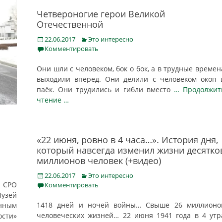
Четвероногие герои Великой
Отечественной
Posted
Categories
22.06.2017
Это интересно
on
Комментировать
Они шли с человеком, бок о бок, а в трудные времен
выходили вперед. Они делили с человеком окоп 
паёк. Они трудились и гибли вместо
… Продолжит
чтение …
О
«22 июня, ровно в 4 часа…». История дня,
который навсегда изменил жизни десятко
миллионов человек (+видео)
Posted
Categories
22.06.2017
Это интересно
on
 СРО
Комментировать
Музей
1418 дней и ночей войны… Свыше 26 миллионо
енным
человеческих жизней… 22 июня 1941 года в 4 утр
ости»