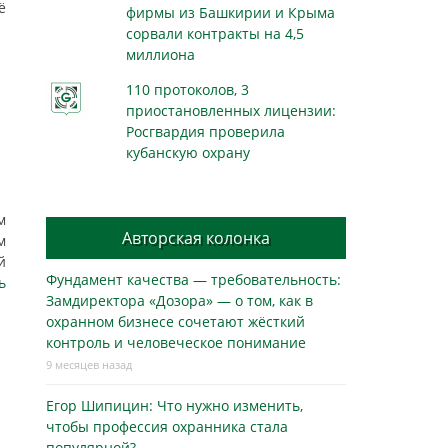
ё
фирмы из Башкирии и Крыма
сорвали контракты на 4,5
миллиона
110 протоколов, 3
приостановленных лицензии:
Росгвардия проверила
кубанскую охрану
м
Авторская колонка
м
й
Фундамент качества — требовательность:
ь
Замдиректора «Дозора» — о том, как в
охранном бизнесe сочетают жёсткий
контроль и человеческое понимание
9 месяцев назад
Егор Шипицин: Что нужно изменить,
чтобы профессия охранника стала
популярной?