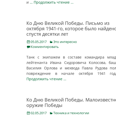
и
… Продолжить чтение …
Ко Дню Великой Победы. Письмо из
октября 1941-го, которое было найден
спустя десятки лет
Posted
Categories
05.05.2017
Это интересно
on
Комментировать
Танк с экипажем в составе командира млад
лейтенанта Ивана Сидоровича Колосова, ба
Василия Орлова и мехвода Павла Рудова по
повреждение в начале октября 1941 г
Продолжить чтение …
Ко Дню Великой Победы. Малоизвестн
оружие Победы
Posted
Categories
02.05.2017
Техника и технологии