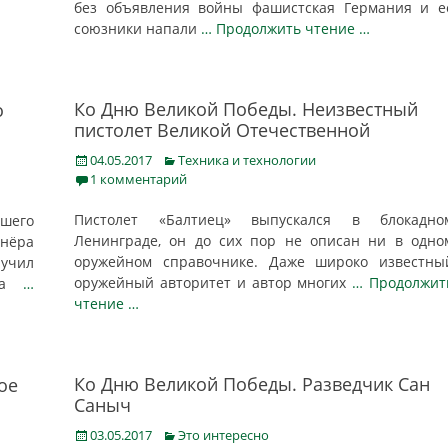
без объявления войны фашистская Германия и е
союзники напали
… Продолжить чтение …
Ко Дню Великой Победы. Неизвестный
о
пистолет Великой Отечественной
Posted
Categories
04.05.2017
Техника и технологии
on
1 комментарий
Пистолет «Балтиец» выпускался в блокадно
шего
Ленинграде, он до сих пор не описан ни в одно
шнёра
оружейном справочнике. Даже широко известны
лучил
оружейный авторитет и автор многих
… Продолжит
ода
…
чтение …
Ко Дню Великой Победы. Разведчик Сан
ое
Саныч
Posted
Categories
03.05.2017
Это интересно