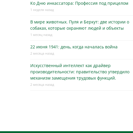
Ко Дню инкассатора: Профессия под прицелом
1 неделя назад
В мире животных. Пуля и Беркут: две истории о
собаках, которые охраняют людей и объекты
1 месяц назад
22 июня 1941: день, когда началась война
2 месяца назад
Искусственный интеллект как драйвер
производительности: правительство утвердило
механизм замещения трудовых функций.
2 месяца назад