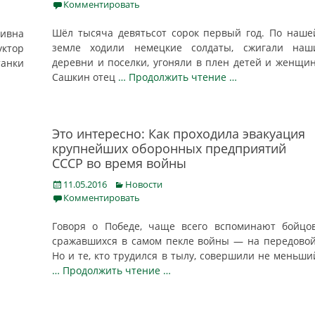
on
Комментировать
Шёл тысяча девятьсот сорок первый год. По наше
тивна
земле ходили немецкие солдаты, сжигали наш
уктор
деревни и поселки, угоняли в плен детей и женщин
танки
Сашкин отец
… Продолжить чтение …
Это интересно: Как проходила эвакуация
крупнейших оборонных предприятий
СССР во время войны
Posted
Categories
11.05.2016
Новости
on
Комментировать
Говоря о Победе, чаще всего вспоминают бойцов
сражавшихся в самом пекле войны — на передовой
Но и те, кто трудился в тылу, совершили не меньши
… Продолжить чтение …