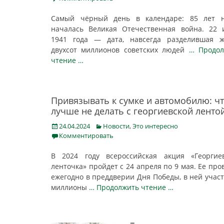
Самый чёрный день в календаре: 85 лет н
началась Великая Отечественная война. 22
1941 года — дата, навсегда разделившая ж
двухсот миллионов советских людей
… Продол
чтение …
Привязывать к сумке и автомобилю: ч
лучше не делать с георгиевской ленто
Posted
Categories
24.04.2024
Новости
,
Это интересно
on
Комментировать
В 2024 году всероссийская акция «Георгие
ленточка» пройдет с 24 апреля по 9 мая. Ее про
ежегодно в преддверии Дня Победы, в ней учас
миллионы
… Продолжить чтение …