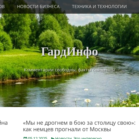
ОВ
НОВОСТИ БИЗНЕСА
ТЕХНИКА И ТЕХНОЛОГИИ
ГардИнфо
Комментарии свободны, факты священны
йна
«Мы не дрогнем в бою за столицу свою»:
как немцев прогнали от Москвы
Posted
Categories
05.12.2025
Новости
,
Это интересно