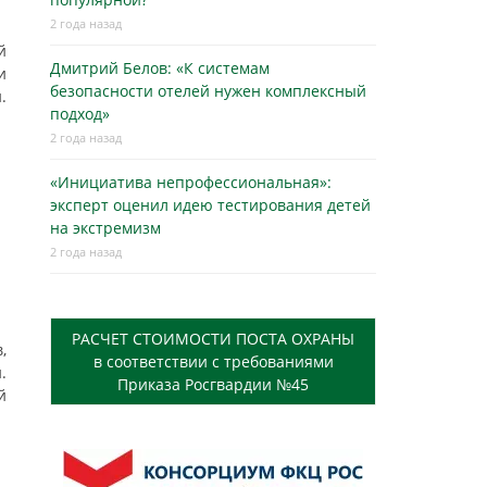
2 года назад
й
Дмитрий Белов: «К системам
и
безопасности отелей нужен комплексный
.
подход»
2 года назад
«Инициатива непрофессиональная»:
эксперт оценил идею тестирования детей
на экстремизм
2 года назад
РАСЧЕТ СТОИМОСТИ ПОСТА ОХРАНЫ
,
в соответствии с требованиями
.
Приказа Росгвардии №45
й