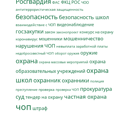
Росгвардия
ФКЦ РОС
ФАС
ЧОО
антитеррористическая защищенность
безопасность
безопасность школ
видеонаблюдение
взаимодействие с ЧОП
госзакупки
закон
конкурс на охрану
законопроект
мошенничество
мошенники
коронавирус
нарушения ЧОП
невыплата заработной платы
оружие
недобросовестный ЧОП
оборот оружия
охрана
охрана
охрана массовых мероприятий
охрана
образовательных учреждений
школ
охранник
охранники
полиция
прокуратура
проверка
преступление
проверка ЧОП
суд
частная охрана
тендер на охрану
чоп
штраф