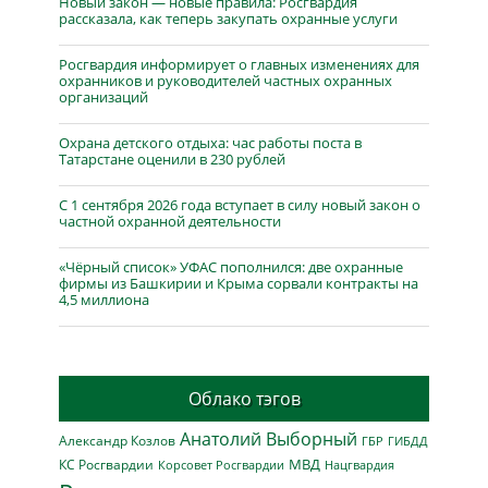
Новый закон — новые правила: Росгвардия
рассказала, как теперь закупать охранные услуги
Росгвардия информирует о главных изменениях для
охранников и руководителей частных охранных
организаций
Охрана детского отдыха: час работы поста в
Татарстане оценили в 230 рублей
С 1 сентября 2026 года вступает в силу новый закон о
частной охранной деятельности
«Чёрный список» УФАС пополнился: две охранные
фирмы из Башкирии и Крыма сорвали контракты на
4,5 миллиона
Облако тэгов
Анатолий Выборный
Александр Козлов
ГБР
ГИБДД
МВД
КС Росгвардии
Нацгвардия
Корсовет Росгвардии