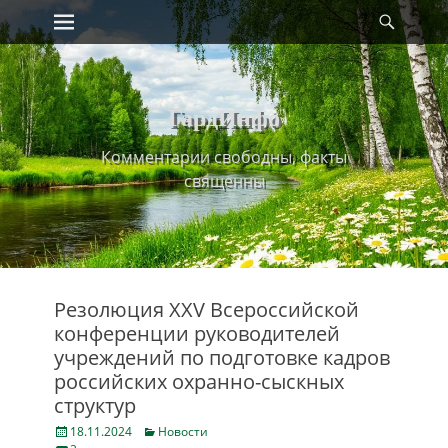
Primary Menu
Найт
Skip
to
content
ГардИнфо
Комментарии свободны, факты
священны
Резолюция XXV Всероссийской
конференции руководителей
учреждений по подготовке кадров
российских охранно-сыскных
структур
Posted
Categories
18.11.2024
Новости