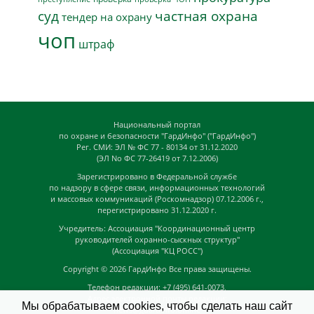
суд
частная охрана
тендер на охрану
чоп
штраф
Национальный портал
по охране и безопасности "ГардИнфо" ("ГардИнфо")
Рег. СМИ: ЭЛ № ФС 77 - 80134 от 31.12.2020
(ЭЛ No ФС 77-26419 от 7.12.2006)
Зарегистрировано в Федеральной службе
по надзору в сфере связи, информационных технологий
и массовых коммуникаций (Роскомнадзор) 07.12.2006 г.,
перегистрировано 31.12.2020 г.
Учредитель: Ассоциация "Координационный центр
руководителей охранно-сыскных структур"
(Ассоциация "КЦ РОСС")
Copyright © 2026
ГардИнфо
Все права защищены.
Телефон редакции: +7 (495) 641-0073,
Адрес электронной почты редакции:
Мы обрабатываем cookies, чтобы сделать наш сайт
news@guardinfo.online