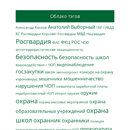
Облако тэгов
Анатолий Выборный
Александр Козлов
ГБР
ГИБДД
МВД
КС Росгвардии
Нацгвардия
Корсовет Росгвардии
Росгвардия
ФКЦ РОС
ФАС
ЧОО
антитеррористическая защищенность
безопасность
безопасность школ
видеонаблюдение
взаимодействие с ЧОП
госзакупки
закон
конкурс на охрану
законопроект
мошенничество
мошенники
коронавирус
нарушения ЧОП
невыплата заработной платы
оружие
недобросовестный ЧОП
оборот оружия
охрана
охрана
охрана массовых мероприятий
охрана
образовательных учреждений
школ
охранник
охранники
полиция
прокуратура
проверка
преступление
проверка ЧОП