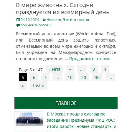
В мире животных. Сегодня
празднуется их всемирный день
Posted
Categories
04.10.2024
Новости
,
Это интересно
on
Комментировать
Всемирный день животных (World Animal Day),
или Всемирный день защиты животных,
отмечаемый во всем мире ежегодно 4 октября,
был учрежден на Международном конгрессе
сторонников движения
… Продолжить чтение …
Post
« First
«
...
3
4
Page 5 of 47
navigation
5
6
7
...
10
20
30
...
»
Last »
ГЛАВНОЕ
В Москве прошло ежегодное
заседание Президиума ФКЦ РОС:
итоги работы, новые стандарты и