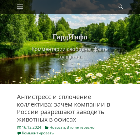
Primary Menu
Найт
Skip
to
content
ГардИнфо
Комментарии свободны, факты
священны
Антистресс и сплочение
коллектива: зачем компании в
России разрешают заводить
животных в офисах
Posted
Categories
16.12.2024
Новости
,
Это интересно
on
Комментировать