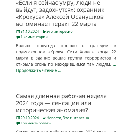
«Если я сейчас умру, люди не
выйдут, задохнутся»: охранник
«Крокуса» Алексей Осанушков
вспоминает теракт 22 марта
Posted
Categories
31.10.2024
Это интересно
on
1 комментарий
Больше полугода прошло с трагедии в
подмосковном «Крокус Сити Холле», когда 22
марта в здание вошла группа террористов и
открыла огонь по находившимся там людям.
…
Продолжить чтение …
Самая длинная рабочая неделя
2024 года — сенсация или
историческая аномалия?
Posted
Categories
29.10.2024
Новости
,
Это интересно
on
Комментировать
Самая длинная рабочая неделя 2024 года — в