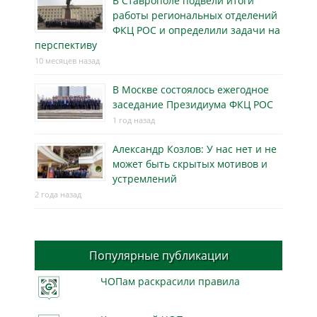
В Ставрополе подвели итоги
работы региональных отделений
ФКЦ РОС и определили задачи на
перспективу
10 месяцев назад
В Москве состоялось ежегодное
заседание Президиума ФКЦ РОС
1 год назад
Александр Козлов: У нас нет и не
может быть скрытых мотивов и
устремлений
2 года назад
Популярные публикации
ЧОПам раскрасили правила