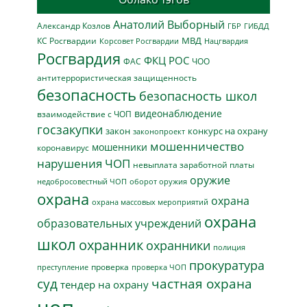
Анатолий Выборный
Александр Козлов
ГБР
ГИБДД
МВД
КС Росгвардии
Нацгвардия
Корсовет Росгвардии
Росгвардия
ФКЦ РОС
ФАС
ЧОО
антитеррористическая защищенность
безопасность
безопасность школ
видеонаблюдение
взаимодействие с ЧОП
госзакупки
закон
конкурс на охрану
законопроект
мошенничество
мошенники
коронавирус
нарушения ЧОП
невыплата заработной платы
оружие
недобросовестный ЧОП
оборот оружия
охрана
охрана
охрана массовых мероприятий
охрана
образовательных учреждений
школ
охранник
охранники
полиция
прокуратура
проверка
преступление
проверка ЧОП
суд
частная охрана
тендер на охрану