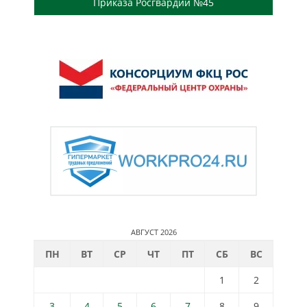
Приказа Росгвардии №45
АВГУСТ 2026
ПН
ВТ
СР
ЧТ
ПТ
СБ
ВС
1
2
3
4
5
6
7
8
9