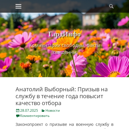
Primary Menu
Найт
Skip
to
content
ГардИнфо
Комментарии свободны, факты
священны
Анатолий Выборный: Призыв на
службу в течение года повысит
качество отбора
Posted
Categories
28.07.2025
Новости
on
Комментировать
Законопроект о призыве на военную службу в