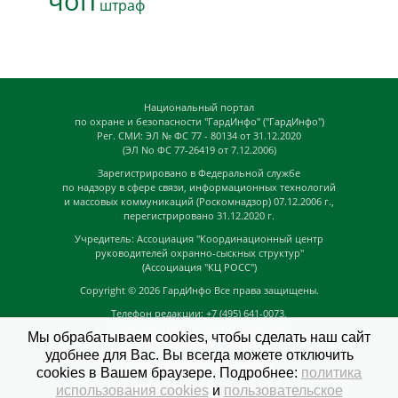
чоп
штраф
Национальный портал
по охране и безопасности "ГардИнфо" ("ГардИнфо")
Рег. СМИ: ЭЛ № ФС 77 - 80134 от 31.12.2020
(ЭЛ No ФС 77-26419 от 7.12.2006)
Зарегистрировано в Федеральной службе
по надзору в сфере связи, информационных технологий
и массовых коммуникаций (Роскомнадзор) 07.12.2006 г.,
перегистрировано 31.12.2020 г.
Учредитель: Ассоциация "Координационный центр
руководителей охранно-сыскных структур"
(Ассоциация "КЦ РОСС")
Copyright © 2026
ГардИнфо
Все права защищены.
Телефон редакции: +7 (495) 641-0073,
Адрес электронной почты редакции:
Мы обрабатываем cookies, чтобы сделать наш сайт
news@guardinfo.online
удобнее для Вас. Вы всегда можете отключить
Главный редактор: Кузьмин Д.А.
cookies в Вашем браузере. Подробнее:
политика
На сайте могут быть размещены
использования cookies
и
пользовательское