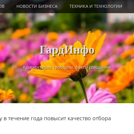
ОВ
НОВОСТИ БИЗНЕСА
ТЕХНИКА И ТЕХНОЛОГИИ
ГардИнфо
Комментарии свободны, факты священны
 в течение года повысит качество отбора