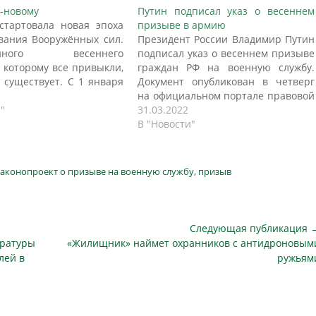
-новому
Путин подписал указ о весеннем
стартовала новая эпоха
призыве в армию
вания Вооружённых сил.
Президент России Владимир Путин
ионного весеннего
подписал указ о весеннем призыве
к которому все привыкли,
граждан РФ на военную службу.
 существует. С 1 января
Документ опубликован в четверг
а призыв на военную
на официальном портале правовой
дёт непрерывно, без
"
информации, пишет ТАСС.
31.03.2022
ионных пауз между
"Осуществить с 1 апреля по 15
В "Новости"
ями. Однако сроки
июля 2022 года призыв на военную
 новобранцев в войска
службу граждан Российской
ь прежними — как и
Федерации в возрасте от 18 до 27
аконопроект о призыве на военную службу
,
призыв
олодые люди поедут к…
лет, не пребывающих…
Следующая публикация 
Следующая
уратуры
«Жилищник» наймет охранников с антидроновым
публикация
лей в
ружьям