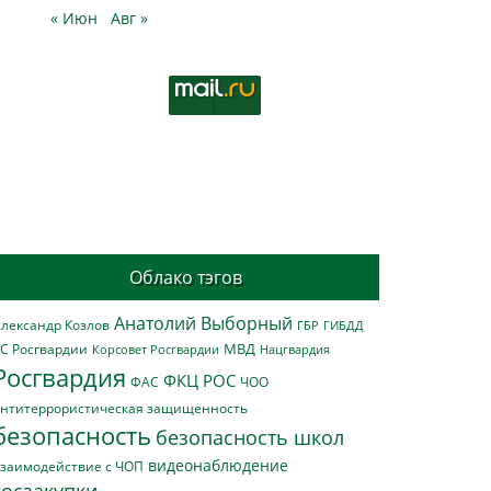
« Июн
Авг »
Облако тэгов
Анатолий Выборный
лександр Козлов
ГБР
ГИБДД
МВД
С Росгвардии
Нацгвардия
Корсовет Росгвардии
Росгвардия
ФКЦ РОС
ФАС
ЧОО
нтитеррористическая защищенность
безопасность
безопасность школ
видеонаблюдение
заимодействие с ЧОП