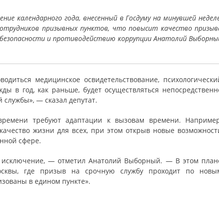
ние календарного года, внесенный в Госдуму на минувшей неделе
 сотрудников призывных пунктов, что повысит качество призыв
 безопасности и противодействию коррупции Анатолий Выборны
оводиться медицинское освидетельствование, психологически
ды в год, как раньше, будет осуществляться непосредственн
 службы», — сказал депутат.
времени требуют адаптации к вызовам времени. Например
качество жизни для всех, при этом открыв новые возможност
нной сфере.
 исключение, — отметил Анатолий Выборный. — В этом план
осквы, где призыв на срочную службу проходит по новы
зованы в едином пункте».