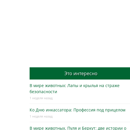
Это интересно
В мире животных: Лапы и крылья на страже
безопасности
1 неделя назад
Ко Дню инкассатора: Профессия под прицелом
1 неделя назад
В мире животных. Пуля и Беркут: две истории о