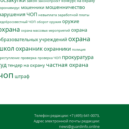
госзакупки
закон
конкурс на охрану
законопроект
мошенничество
мошенники
оронавирус
нарушения ЧОП
невыплата заработной платы
оружие
едобросовестный ЧОП
оборот оружия
охрана
охрана
охрана массовых мероприятий
охрана
образовательных учреждений
школ
охранник
охранники
полиция
прокуратура
проверка
реступление
проверка ЧОП
суд
частная охрана
тендер на охрану
чоп
штраф
Телефон редакции: +7 (495) 641-0073,
Адрес электронной почты редакции:
news@guardinfo.online