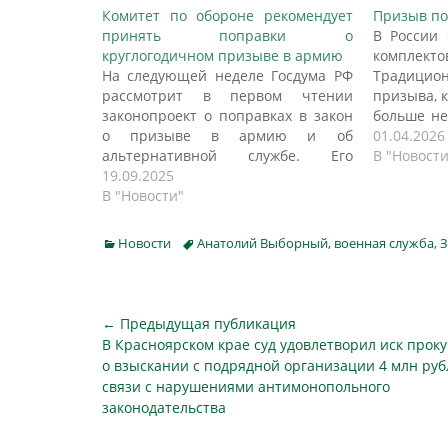
Комитет по обороне рекомендует
Призыв по
принять поправки о
В России 
круглогодичном призыве в армию
комплекто
На следующей неделе Госдума РФ
Традиц
рассмотрит в первом чтении
призыва, 
законопроект о поправках в закон
больше не
о призыве в армию и об
2026 год
01.04.2026
альтернативной службе. Его
службу и
В "Новости
предложено сделать
19.09.2025
традиц
круглогодичным. Об этом пишет
В "Новости"
кампани
"Российская газета". Инициатива
отправки
предусматривает проведение
осталис
Categories
Tags
Новости
Анатолий Выборный
,
военная служба
,
З
призыва граждан на срочную
прежде, м
службу в течение календарного
года с 1 января по 31 декабря на…
Навигация
← Предыдущая публикация
Предыдущая
В Красноярском крае суд удовлетворил иск прок
по
публикация
о взыскании с подрядной организации 4 млн руб
записям
связи с нарушениями антимонопольного
законодательства