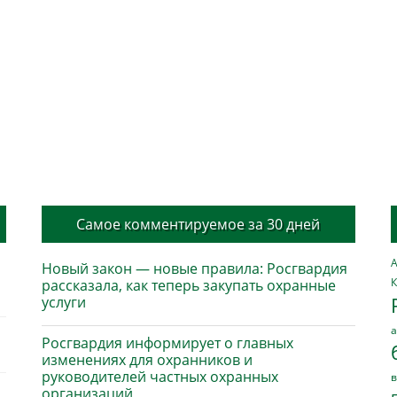
Самое комментируемое за 30 дней
А
Новый закон — новые правила: Росгвардия
К
рассказала, как теперь закупать охранные
услуги
а
Росгвардия информирует о главных
изменениях для охранников и
руководителей частных охранных
в
организаций