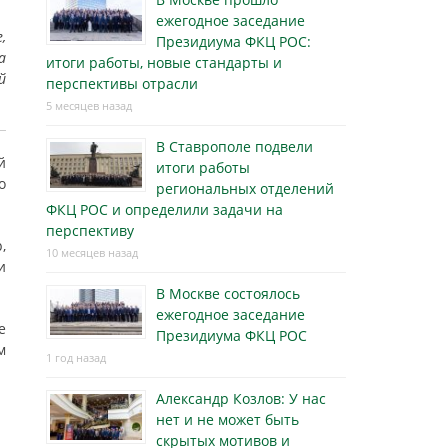
ежегодное заседание
,
Президиума ФКЦ РОС:
а
итоги работы, новые стандарты и
й
перспективы отрасли
5 месяцев назад
В Ставрополе подвели
й
итоги работы
о
региональных отделений
ФКЦ РОС и определили задачи на
перспективу
,
10 месяцев назад
и
В Москве состоялось
ежегодное заседание
е
Президиума ФКЦ РОС
м
1 год назад
Александр Козлов: У нас
нет и не может быть
скрытых мотивов и