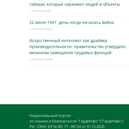
собаках, которые охраняют людей и объекты
1 месяц назад
22 июня 1941: день, когда началась война
2 месяца назад
Искусственный интеллект как драйвер
производительности: правительство утвердило
механизм замещения трудовых функций.
2 месяца назад
Национальный портал
по охране и безопасности "ГардИнфо" ("ГардИнфо")
Рег. СМИ: ЭЛ № ФС 77 - 80134 от 31.12.2020