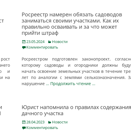
Росреестр намерен обязать садоводов
ст
заниматься своими участками. Как их
правильно осваивать и за что может
прийти штраф
Posted
Categories
23.05.2024
Новости
on
Комментировать
рост
Росреестром подготовлен законопроект, согласн
него
которому садоводы и огородники должны буду
го и
начать освоение земельных участков в течение тре
ки на
лет по аналогии с землями сельхозназначения. З
нарушение
… Продолжить чтение …
и
Юрист напомнила о правилах содержани
1
дачного участка
Posted
Categories
28.04.2023
Новости
on
Комментировать