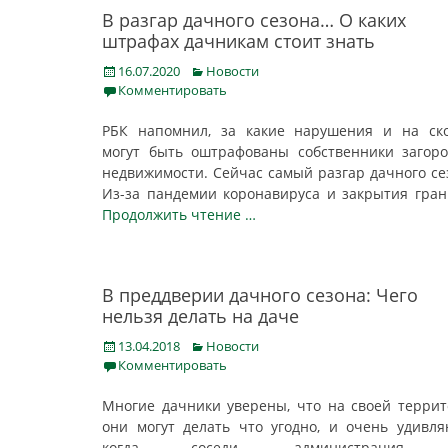
В разгар дачного сезона… О каких
штрафах дачникам стоит знать
Posted
Categories
16.07.2020
Новости
on
Комментировать
РБК напомнил, за какие нарушения и на ск
могут быть оштрафованы собственники загор
недвижимости. Сейчас самый разгар дачного се
Из-за пандемии коронавируса и закрытия гра
Продолжить чтение …
В преддверии дачного сезона: Чего
нельзя делать на даче
Posted
Categories
13.04.2018
Новости
on
Комментировать
Многие дачники уверены, что на своей терри
они могут делать что угодно, и очень удивля
когда соседи, администрация 