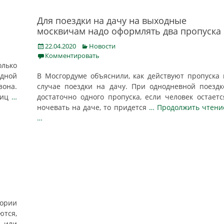
Для поездки на дачу на выходные
москвичам надо оформлять два пропуска
Posted
Categories
22.04.2020
Новости
on
Комментировать
олько
одной
В Мосгордуме объяснили, как действуют пропуска 
зона.
случае поездки на дачу. При однодневной поездк
ниц
…
достаточно одного пропуска, если человек остаетс
ночевать на даче, то придется
… Продолжить чтени
…
тории
ются,
или