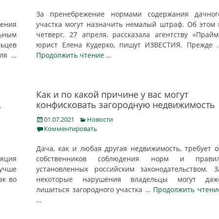
За пренебрежение нормами содержания дачног
ения
участка могут назначить немалый штраф. Об этом 
ьным
четверг, 27 апреля, рассказала агентству «Прайм
ьцев
юрист Елена Кудерко, пишут ИЗВЕСТИЯ. Прежде
для
…
Продолжить чтение …
Как и по какой причине у вас могут
,
конфисковать загородную недвижимость
Posted
Categories
01.07.2021
Новости
on
Комментировать
Дача, как и любая другая недвижимость, требует о
яция
собственников соблюдения норм и правил
лучше
установленных российским законодательством. З
ак во
некоторые нарушения владельцы могут даж
лишиться загородного участка
… Продолжить чтени
…