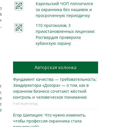
Карельский ЧОП поплатился
о
за охранника без нашивок и
в
просроченную периодичку
»
110 протоколов, 3
…
приостановленных лицензии:
Росгвардия проверила
кубанскую охрану
Авторская колонка
Фундамент качества — требовательность:
Замдиректора «Дозора» — о том, как в
т
охранном бизнесe сочетают жёсткий
,
контроль и человеческое понимание
а
е
9 месяцев назад
е
Егор Шипицин: Что нужно изменить,
чтобы профессия охранника стала
популярной?