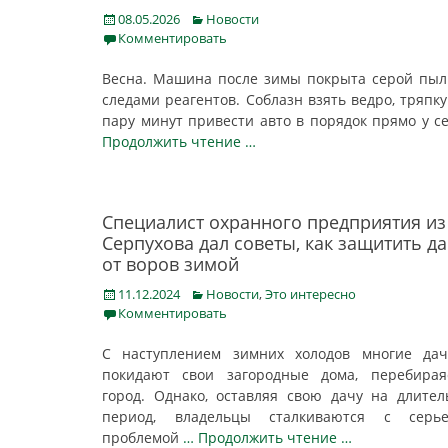
Posted
Categories
08.05.2026
Новости
on
Комментировать
Весна. Машина после зимы покрыта серой пы
следами реагентов. Соблазн взять ведро, тряпку
пару минут привести авто в порядок прямо у с
Продолжить чтение …
Специалист охранного предприятия из
Серпухова дал советы, как защитить д
от воров зимой
Posted
Categories
11.12.2024
Новости
,
Это интересно
on
Комментировать
С наступлением зимних холодов многие дач
покидают свои загородные дома, перебирая
город. Однако, оставляя свою дачу на длите
период, владельцы сталкиваются с серье
проблемой
… Продолжить чтение …