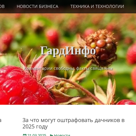
ОВ
НОВОСТИ БИЗНЕСА
ТЕХНИКА И ТЕХНОЛОГИИ
ГардИнфо
Комментарии свободны, факты священны
а
За что могут оштрафовать дачников в
2025 году
Posted
Categories
21.03.2025
Новости