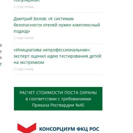
2 года назад
Дмитрий Белов: «К системам
безопасности отелей нужен комплексный
подход»
2 года назад
в
«Инициатива непрофессиональная»:
е
эксперт оценил идею тестирования детей
я
на экстремизм
е
2 года назад
РАСЧЕТ СТОИМОСТИ ПОСТА ОХРАНЫ
в соответствии с требованиями
Приказа Росгвардии №45