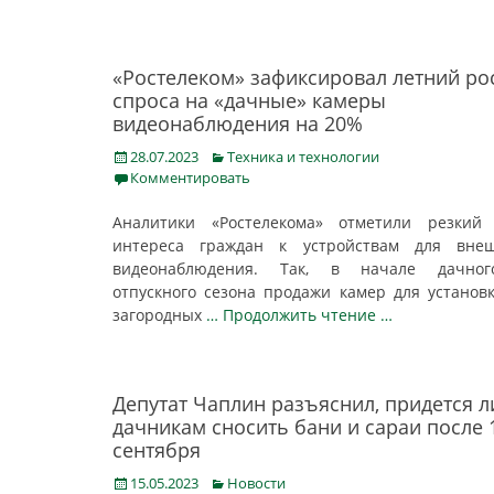
«Ростелеком» зафиксировал летний ро
спроса на «дачные» камеры
видеонаблюдения на 20%
Posted
Categories
28.07.2023
Техника и технологии
on
Комментировать
Аналитики «Ростелекома» отметили резкий 
интереса граждан к устройствам для внеш
видеонаблюдения. Так, в начале дачно
отпускного сезона продажи камер для установ
загородных
… Продолжить чтение …
Депутат Чаплин разъяснил, придется л
дачникам сносить бани и сараи после 
сентября
Posted
Categories
15.05.2023
Новости