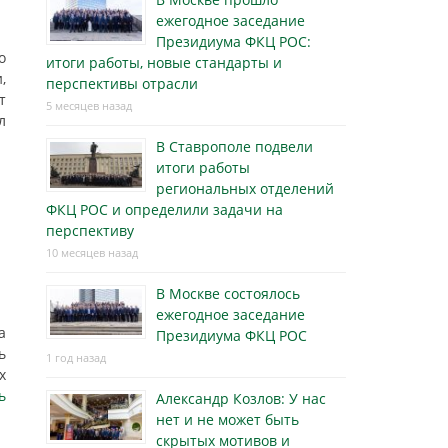
ежегодное заседание
Президиума ФКЦ РОС:
о
итоги работы, новые стандарты и
,
перспективы отрасли
т
5 месяцев назад
л
В Ставрополе подвели
итоги работы
региональных отделений
ФКЦ РОС и определили задачи на
перспективу
10 месяцев назад
В Москве состоялось
ежегодное заседание
а
Президиума ФКЦ РОС
ь
1 год назад
х
ь
Александр Козлов: У нас
нет и не может быть
скрытых мотивов и