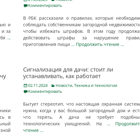
on
Комментировать
В РБК рассказали о правилах, которые необходим
лью и
соблюдать собственникам загородной недвижимости
 и за
чтобы избежать штрафов. В этом году продолжа
ебя
…
действовать штрафы за нарушение прави
приготовления пищи
… Продолжить чтение …
Сигнализация для дачи: стоит ли
ачу
устанавливать, как работает
Posted
Categories
02.11.2024
Новости
,
Техника и технологии
on
Комментировать
Бытует стереотип, что настоящая охранная систем
ники
нужна, когда у вас большой загородный дом и ест
сь в
что терять. А дача не требует подобны
льный
технологических ухищрений. На
… Продолжит
зной
чтение …