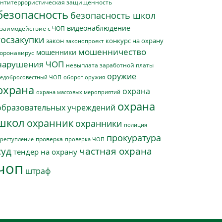
нтитеррористическая защищенность
безопасность
безопасность школ
видеонаблюдение
заимодействие с ЧОП
госзакупки
закон
конкурс на охрану
законопроект
мошенничество
мошенники
оронавирус
нарушения ЧОП
невыплата заработной платы
оружие
едобросовестный ЧОП
оборот оружия
охрана
охрана
охрана массовых мероприятий
охрана
образовательных учреждений
школ
охранник
охранники
полиция
прокуратура
проверка
реступление
проверка ЧОП
суд
частная охрана
тендер на охрану
чоп
штраф