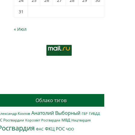
24
25
26
27
28
29
30
31
« Июл
Облако тэгов
Анатолий Выборный
лександр Козлов
ГБР
ГИБДД
МВД
С Росгвардии
Нацгвардия
Корсовет Росгвардии
Росгвардия
ФКЦ РОС
ФАС
ЧОО