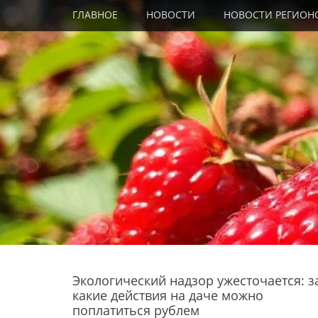
Primary Menu
Skip
ГЛАВНОЕ
НОВОСТИ
НОВОСТИ РЕГИОН
to
content
Экологический надзор ужесточается: з
какие действия на даче можно
поплатиться рублем