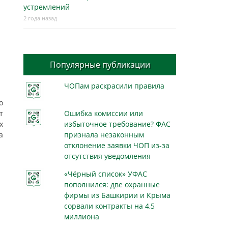
устремлений
2 года назад
Популярные публикации
ЧОПам раскрасили правила
о
т
Ошибка комиссии или
х
избыточное требование? ФАС
а
признала незаконным
отклонение заявки ЧОП из-за
отсутствия уведомления
«Чёрный список» УФАС
пополнился: две охранные
я
фирмы из Башкирии и Крыма
сорвали контракты на 4,5
миллиона