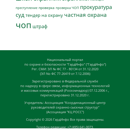
прокуратура
проверка
преступление
проверка ЧОП
суд
частная охрана
тендер на охрану
чоп
штраф
Национальный портал
по охране и безопасности "ГардИнфо" ("ГардИнфо")
Рег. СМИ: ЭЛ № ФС 77 - 80134 от 31.12.2020
(ЭЛ No ФС 77-26419 от 7.12.2006)
Зарегистрировано в Федеральной службе
по надзору в сфере связи, информационных технологий
и массовых коммуникаций (Роскомнадзор) 07.12.2006 г.,
перегистрировано 31.12.2020 г.
Учредитель: Ассоциация "Координационный центр
руководителей охранно-сыскных структур"
(Ассоциация "КЦ РОСС")
Copyright © 2026
ГардИнфо
Все права защищены.
Телефон редакции: +7 (495) 641-0073,