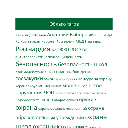
Облако тэгов
Анатолий Выборный
Александр Козлов
ГБР
ГИБДД
МВД
КС Росгвардии
Нацгвардия
Корсовет Росгвардии
Росгвардия
ФКЦ РОС
ФАС
ЧОО
антитеррористическая защищенность
безопасность
безопасность школ
видеонаблюдение
взаимодействие с ЧОП
госзакупки
закон
конкурс на охрану
законопроект
мошенничество
мошенники
коронавирус
нарушения ЧОП
невыплата заработной платы
оружие
недобросовестный ЧОП
оборот оружия
охрана
охрана
охрана массовых мероприятий
охрана
образовательных учреждений
школ
охранник
охранники
полиция