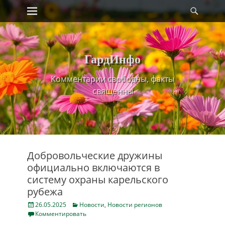
Primary Menu
Найт
Skip
to
content
ГардИнфо
Комментарии свободны, факты
священны
Добровольческие дружины
официально включаются в
систему охраны карельского
рубежа
Posted
Categories
26.05.2025
Новости
,
Новости регионов
on
Комментировать