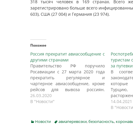
318 тысяч человек в 169 странах. Всего же
зарегистрировано больше всего инфицированных, 
603), США (27 004) и Германия (23 974).
Похожее
Россия прекратит авиасообщение с
Роспотр
другими странами
туристам 
Правительство РФ поручило
за путевк
Росавиации с 27 марта 2020 года
В соотве
прекратить регулярное и
законода
чартерное авиасообщение, кроме
которые 
рейсов для вывоза россиян.
Турцию,
Соответствующее поручение дано
26.03.2020
растор
по итогам заседания президиума
В "Новости"
туроперат
14.04.2021
Координационного совета при
из-за у
В "Новости
правительстве Российской
здоровью
Федерации по борьбе с
ИЗВЕСТИЯ
Categories
Tags
Новости
авиаперевозки
,
безопасность
,
коронав
распространением новой
службе Р
коронавирусной инфекции на
случае