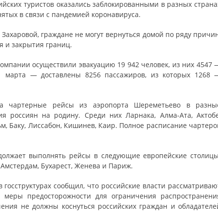
ийских туристов оказались заблокированными в разных страна
нятых в связи с пандемией коронавируса.
Захаровой, граждане не могут вернуться домой по ряду причин
я и закрытия границ.
компании осуществили эвакуацию 19 942 человек, из них 4547 
21 марта — доставлены 8256 пассажиров, из которых 1268 
ала чартерные рейсы из аэропорта Шереметьево в разны
я россиян на родину. Среди них Ларнака, Алма-Ата, Актобе
ьм, Баку, Лиссабон, Кишинев, Каир. Полное расписание чартеро
одолжает выполнять рейсы в следующие европейские столицы
 Амстердам, Бухарест, Женева и Париж.
в госструктурах сообщил, что российские власти рассматриваю
е меры предосторожности для ограничения распространени
чения не должны коснуться российских граждан и обладателе