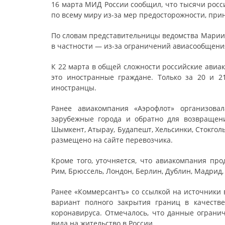
16 марта МИД России сообщил, что тысячи росс
по всему миру из-за мер предосторожности, при
По словам представительницы ведомства Марии 
в частности — из-за ограничений авиасообщени
К 22 марта в общей сложности российские авиа
это иностранные граждане. Только за 20 и 
иностранцы.
Ранее авиакомпания «Аэрофлот» организов
зарубежные города и обратно для возвращени
Шымкент, Атырау, Будапешт, Хельсинки, Стокгол
размещено на сайте перевозчика.
Кроме того, уточняется, что авиакомпания пр
Рим, Брюссель, Лондон, Берлин, Дублин, Мадрид,
Ранее «Коммерсантъ» со ссылкой на источники 
вариант полного закрытия границ в качеств
коронавируса. Отмечалось, что данные ограни
вида на жительство в России.