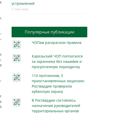
х
устремлений
2 года назад
,
Популярные публикации
—
—
ЧОПам раскрасили правила
е
Карельский ЧОП поплатился
,
за охранника без нашивок и
в
просроченную периодичку
110 протоколов, 3
:
приостановленных лицензии:
Росгвардия проверила
кубанскую охрану
т
В Росгвардии состоялись
я
назначения руководителей
й
территориальных органов