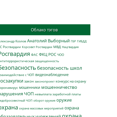
Облако тэгов
Анатолий Выборный
лександр Козлов
ГБР
ГИБДД
МВД
С Росгвардии
Нацгвардия
Корсовет Росгвардии
Росгвардия
ФКЦ РОС
ФАС
ЧОО
нтитеррористическая защищенность
безопасность
безопасность школ
видеонаблюдение
заимодействие с ЧОП
госзакупки
закон
конкурс на охрану
законопроект
мошенничество
мошенники
оронавирус
нарушения ЧОП
невыплата заработной платы
оружие
едобросовестный ЧОП
оборот оружия
охрана
охрана
охрана массовых мероприятий
охрана
образовательных учреждений