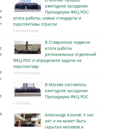
ежегодное заседание
м
Президиума ФКЦ РОС:
х
итоги работы, новые стандарты и
т
перспективы отрасли
5 месяцев назад
В Ставрополе подвели
е
итоги работы
х
региональных отделений
ФКЦ РОС и определили задачи на
перспективу
а
10 месяцев назад
,
В Москве состоялось
ежегодное заседание
е
Президиума ФКЦ РОС
1 год назад
в
Александр Козлов: У нас
нет и не может быть
скрытых мотивов и