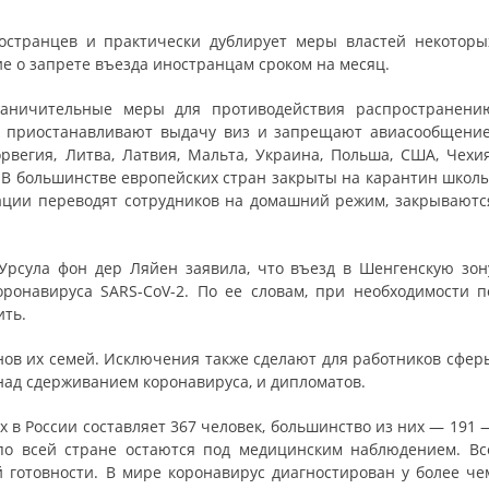
ностранцев и практически дублирует меры властей некоторы
е о запрете въезда иностранцам сроком на месяц.
раничительные меры для противодействия распространени
н, приостанавливают выдачу виз и запрещают авиасообщение
вегия, Литва, Латвия, Мальта, Украина, Польша, США, Чехия
я. В большинстве европейских стран закрыты на карантин школы
ации переводят сотрудников на домашний режим, закрываютс
Урсула фон дер Ляйен заявила, что въезд в Шенгенскую зон
ронавируса SARS-CoV-2. По ее словам, при необходимости п
ить.
енов их семей. Исключения также сделают для работников сфер
над сдерживанием коронавируса, и дипломатов.
 в России составляет 367 человек, большинство из них — 191 
 по всей стране остаются под медицинским наблюдением. Вс
готовности. В мире коронавирус диагностирован у более че