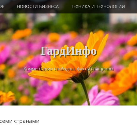
ОВ
НОВОСТИ БИЗНЕСА
ТЕХНИКА И ТЕХНОЛОГИИ
ГардИнфо
Комментарии свободны, факты священны
всеми странами