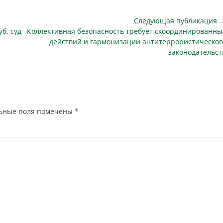
ьств, свидетельствующих
металлоискателем, так и досмотр
овении в стране (месте)
вещей…
Следующая публикация 
о пребывания туристов
Следующая
б. суд
Коллективная безопасность требует скоординированны
тов) угрозы безопасности
публикация
действий и гармонизации антитеррористическог
законодательст
ьные поля помечены
*