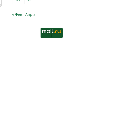
« Фев
Апр »