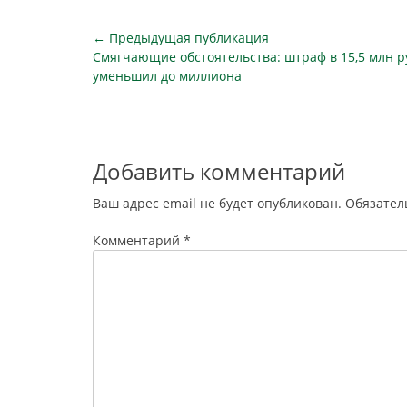
территории Российской Федерации
обстоятел
25 марта 2020 года, сообщает ТАСС.
о возникн
Навигация
← Предыдущая публикация
"Обеспечить…
временног
Предыдущая
Смягчающие обстоятельства: штраф в 15,5 млн ру
по
(экскурсан
публикация
уменьшил до миллиона
их…
записям
Добавить комментарий
Ваш адрес email не будет опубликован.
Обязател
Комментарий
*