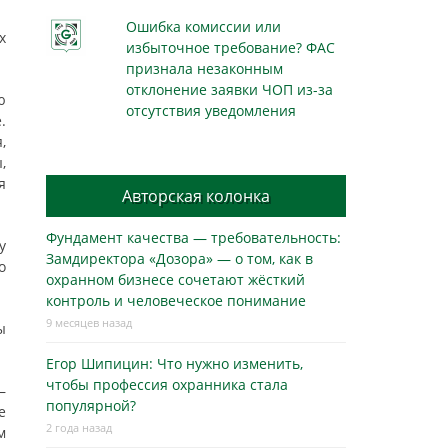
Ошибка комиссии или
х
избыточное требование? ФАС
признала незаконным
отклонение заявки ЧОП из-за
ю
отсутствия уведомления
.
,
,
я
Авторская колонка
Фундамент качества — требовательность:
у
Замдиректора «Дозора» — о том, как в
о
охранном бизнесe сочетают жёсткий
контроль и человеческое понимание
9 месяцев назад
ы
Егор Шипицин: Что нужно изменить,
чтобы профессия охранника стала
—
популярной?
е
2 года назад
м