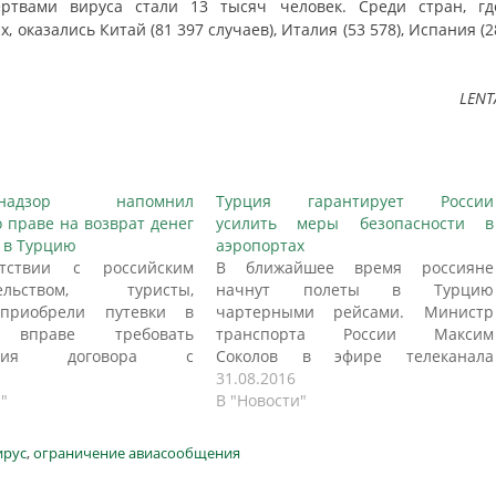
ртвами вируса стали 13 тысяч человек. Среди стран, гд
оказались Китай (81 397 случаев), Италия (53 578), Испания (2
LENT
ебнадзор напомнил
Турция гарантирует России
о праве на возврат денег
усилить меры безопасности в
и в Турцию
аэропортах
тствии с российским
В ближайшее время россияне
тельством, туристы,
начнут полеты в Турцию
приобрели путевки в
чартерными рейсами. Министр
 вправе требовать
транспорта России Максим
жения договора с
Соколов в эфире телеканала
ором и возврата средств
«Россия 1» отметил, что в целях
31.08.2016
грозы собственному
"
безопасности будет проводиться
В "Новости"
. Об этом, как пишут
усиленный досмотр порядка 20%
, напомнили в пресс-
пассажиров при выходе на
ирус
,
ограничение авиасообщения
оспотребнадзора. «В
посадку. Он пояснил, что это будет
 возникновения
как личный досмотр с