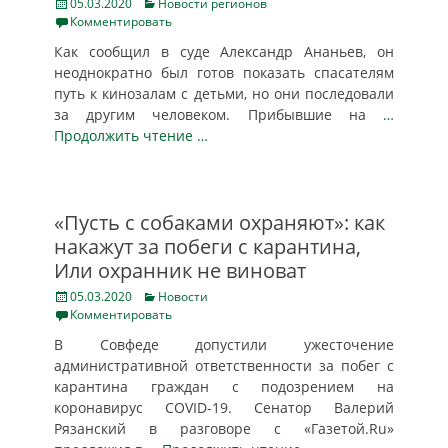
Posted
Categories
05.03.2020
Новости регионов
on
Комментировать
Как сообщил в суде Александр Ананьев, он
неоднократно был готов показать спасателям
путь к кинозалам с детьми, но они последовали
за другим человеком. Прибывшие на
…
Продолжить чтение …
«Пусть с собаками охраняют»: как
накажут за побеги с карантина,
Или охранник не виноват
Posted
Categories
05.03.2020
Новости
on
Комментировать
В Совфеде допустили ужесточение
административной ответственности за побег с
карантина граждан с подозрением на
коронавирус COVID-19. Сенатор Валерий
Рязанский в разговоре с «Газетой.Ru»