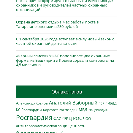
Росгвардия информирует о главных изменениях для
охранников и руководителей частных охранных
организаций
Охрана детского отдыха: час работы поста в
Татарстане оценили в 230 рублей
С 1 сентября 2026 года вступает в силу новый закон о
частной охранной деятельности
«Чёрный список» УФАС пополнился: две охранные
фирмы из Башкирии и Крыма сорвали контракты на
4,5 миллиона
Облако тэгов
Анатолий Выборный
Александр Козлов
ГБР
ГИБДД
МВД
КС Росгвардии
Нацгвардия
Корсовет Росгвардии
Росгвардия
ФКЦ РОС
ФАС
ЧОО
антитеррористическая защищенность