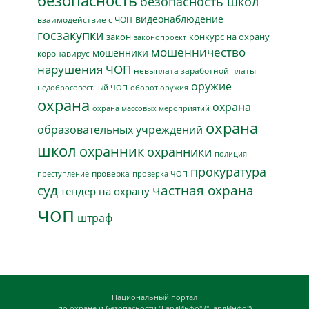
безопасность
безопасность школ
видеонаблюдение
взаимодействие с ЧОП
госзакупки
закон
конкурс на охрану
законопроект
мошенничество
мошенники
коронавирус
нарушения ЧОП
невыплата заработной платы
оружие
недобросовестный ЧОП
оборот оружия
охрана
охрана
охрана массовых мероприятий
охрана
образовательных учреждений
школ
охранник
охранники
полиция
прокуратура
проверка
преступление
проверка ЧОП
суд
частная охрана
тендер на охрану
чоп
штраф
Национальный портал
по охране и безопасности "ГардИнфо" ("ГардИнфо")