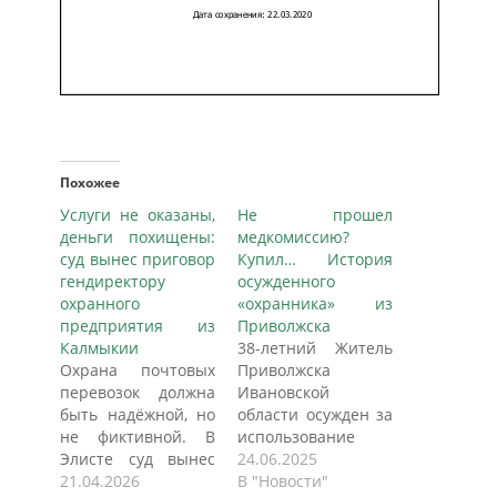
Похожее
Услуги не оказаны,
Не прошел
деньги похищены:
медкомиссию?
суд вынес приговор
Купил… История
гендиректору
осужденного
охранного
«охранника» из
предприятия из
Приволжска
Калмыкии
38-летний Житель
Охрана почтовых
Приволжска
перевозок должна
Ивановской
быть надёжной, но
области осужден за
не фиктивной. В
использование
Элисте суд вынес
поддельного
24.06.2025
приговор
21.04.2026
документа.
В "Новости"