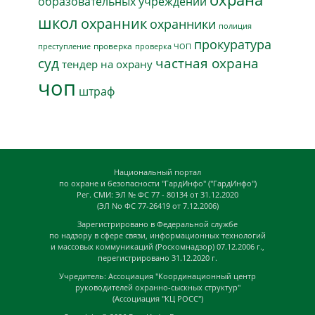
образовательных учреждений
школ
охранник
охранники
полиция
прокуратура
проверка
преступление
проверка ЧОП
суд
частная охрана
тендер на охрану
чоп
штраф
Национальный портал
по охране и безопасности "ГардИнфо" ("ГардИнфо")
Рег. СМИ: ЭЛ № ФС 77 - 80134 от 31.12.2020
(ЭЛ No ФС 77-26419 от 7.12.2006)
Зарегистрировано в Федеральной службе
по надзору в сфере связи, информационных технологий
и массовых коммуникаций (Роскомнадзор) 07.12.2006 г.,
перегистрировано 31.12.2020 г.
Учредитель: Ассоциация "Координационный центр
руководителей охранно-сыскных структур"
(Ассоциация "КЦ РОСС")