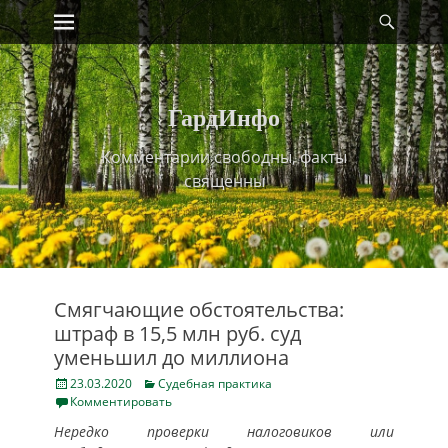
Primary Menu
Найт
Skip
to
content
ГардИнфо
Комментарии свободны, факты
священны
Смягчающие обстоятельства:
штраф в 15,5 млн руб. суд
уменьшил до миллиона
Posted
Categories
23.03.2020
Судебная практика
on
Комментировать
Нередко проверки налоговиков или