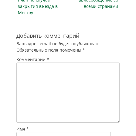
что не имеет
закрытия въезда в
всеми странами
противопоказаний
Москву
к исполнению
обязанностей
частного
охранника. А в
Добавить комментарий
январе 2025 года
Ваш адрес email не будет опубликован.
подал заявление о
Обязательные поля помечены
*
выдаче…
Комментарий
*
Имя
*