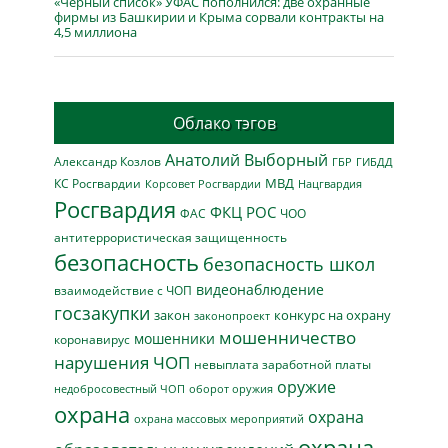
«Чёрный список» УФАС пополнился: две охранные
фирмы из Башкирии и Крыма сорвали контракты на
4,5 миллиона
Облако тэгов
Анатолий Выборный
Александр Козлов
ГБР
ГИБДД
МВД
КС Росгвардии
Нацгвардия
Корсовет Росгвардии
Росгвардия
ФКЦ РОС
ФАС
ЧОО
антитеррористическая защищенность
безопасность
безопасность школ
видеонаблюдение
взаимодействие с ЧОП
госзакупки
закон
конкурс на охрану
законопроект
мошенничество
мошенники
коронавирус
нарушения ЧОП
невыплата заработной платы
оружие
недобросовестный ЧОП
оборот оружия
охрана
охрана
охрана массовых мероприятий
охрана