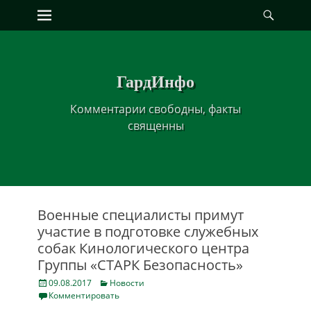
Primary Menu
Найт
Skip
to
content
ГардИнфо
Комментарии свободны, факты
священны
Военные специалисты примут
участие в подготовке служебных
собак Кинологического центра
Группы «СТАРК Безопасность»
Posted
Categories
09.08.2017
Новости
on
Комментировать