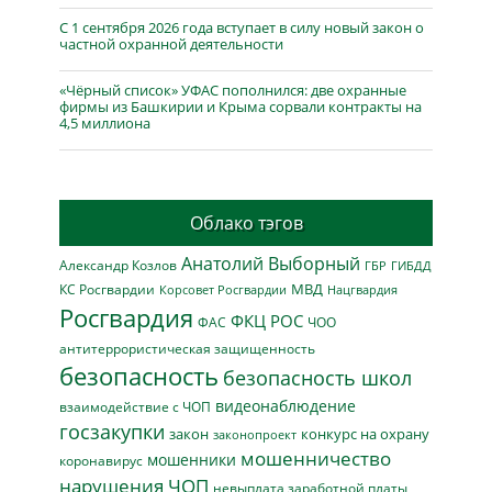
С 1 сентября 2026 года вступает в силу новый закон о
частной охранной деятельности
«Чёрный список» УФАС пополнился: две охранные
фирмы из Башкирии и Крыма сорвали контракты на
4,5 миллиона
Облако тэгов
Анатолий Выборный
Александр Козлов
ГБР
ГИБДД
МВД
КС Росгвардии
Нацгвардия
Корсовет Росгвардии
Росгвардия
ФКЦ РОС
ФАС
ЧОО
антитеррористическая защищенность
безопасность
безопасность школ
видеонаблюдение
взаимодействие с ЧОП
госзакупки
закон
конкурс на охрану
законопроект
мошенничество
мошенники
коронавирус
нарушения ЧОП
невыплата заработной платы