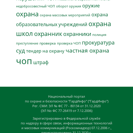
оружие
недобросовестный ЧОП
оборот оружия
охрана
охрана
охрана массовых мероприятий
охрана
образовательных учреждений
школ
охранник
охранники
полиция
прокуратура
проверка
преступление
проверка ЧОП
суд
частная охрана
тендер на охрану
чоп
штраф
Национальный портал
по охране и безопасности "ГардИнфо" ("ГардИнфо")
Рег. СМИ: ЭЛ № ФС 77 - 80134 от 31.12.2020
(ЭЛ No ФС 77-26419 от 7.12.2006)
Зарегистрировано в Федеральной службе
по надзору в сфере связи, информационных технологий
и массовых коммуникаций (Роскомнадзор) 07.12.2006 г.,
перегистрировано 31.12.2020 г.