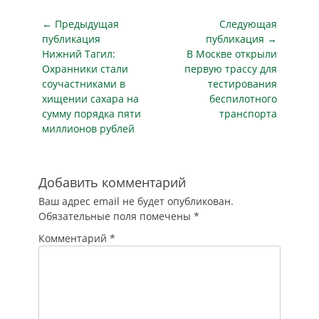
предотвратить
по защитному
Навигация
нарушения —
← Предыдущая
Следующая
разделу... Пройти
разбирался РБК.
по
публикация
публикация →
аттестацию по
Вечером 4 августа
Предыдущая
Следующая
Нижний Тагил:
В Москве открыли
такому количеству
записям
стало известно, что
публикация
публикация
пунктов кажется
Охранники стали
первую трассу для
в этом году
нереальным.…
соучастниками в
тестирования
представители
хищении сахара на
беспилотного
ОБСЕ впервые не
сумму порядка пяти
транспорта
будут наблюдать за
миллионов рублей
выборами в…
Добавить комментарий
Ваш адрес email не будет опубликован.
Обязательные поля помечены
*
Комментарий
*