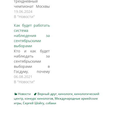
трехдневный
чемпионат Москвы
по многоборью
19.06.2024
среди кинологов.
В "Новости"
Свыше 40
Как будет работать
инспекторов
система
продемонстрировали
наблюдения за
работу
сентябрьскими
четвероногих
выборами
питомцев, пишет
Кто и как будет
"Вечерняя Москва".
наблюдать за
Километровый
сентябрьскими
кросс, поиск
выборами в
«взрывчатых
Госдуму, почему
веществ» и
ЦИК отказалась от
06.08.2021
«сильнодействующих»
предоставления
В "Новости"
препаратов,
общего доступа к
преследование
трансляциям с
потенциальных
Categories
Tags
Новости
Верный друг
,
кинологи
,
кинологический
участков и поможет
преступников
центр
,
конкурс кинологов
,
Международные армейские
ли измененная
игры
,
Сергей Шойгу
,
собаки
через проработку
система
запахового следа,
наблюдения
проверка навыков