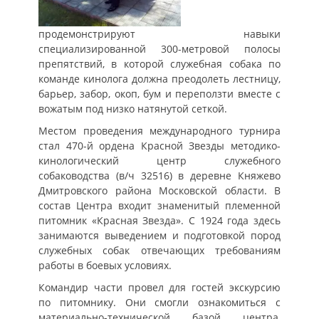
продемонстрируют навыки
специализированной 300-метровой полосы
препятствий, в которой служебная собака по
команде кинолога должна преодолеть лестницу,
барьер, забор, окоп, бум и переползти вместе с
вожатым под низко натянутой сеткой.
Местом проведения международного турнира
стал 470-й ордена Красной Звезды методико-
кинологический центр служебного
собаководства (в/ч 32516) в деревне Княжево
Дмитровского района Московской области. В
состав Центра входит знаменитый племенной
питомник «Красная Звезда». С 1924 года здесь
занимаются выведением и подготовкой пород
служебных собак отвечающих требованиям
работы в боевых условиях.
Командир части провел для гостей экскурсию
по питомнику. Они смогли ознакомиться с
материально-технической базой центра,